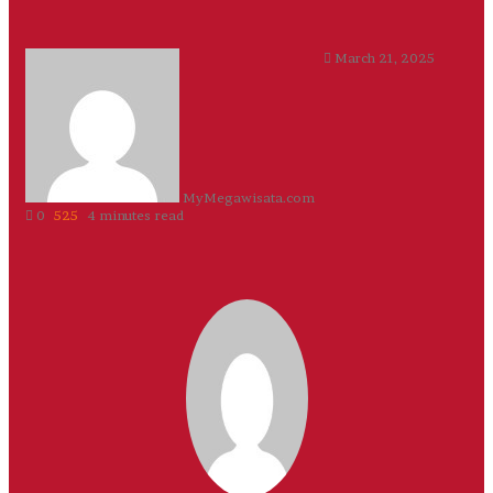
Send
March 21, 2025
an
email
MyMegawisata.com
0
525
4 minutes read