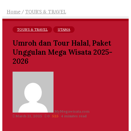
Home
/
TOUR'S & TRAVEL
TOUR'S & TRAVEL
UTAMA
Umroh dan Tour Halal, Paket
Unggulan Mega Wisata 2025-
2026
Send
an
email
MyMegawisata.com
March 21, 2025
0
525
4 minutes read