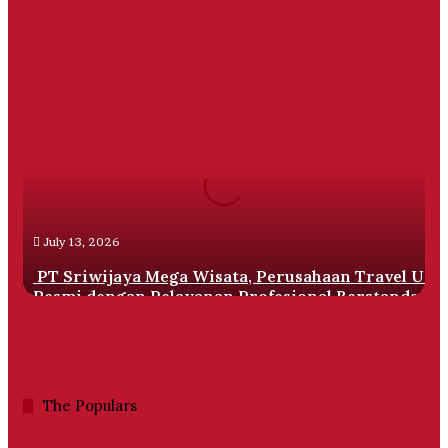
PT
Sriwijaya
Mega
Wisata,
Perusahaan
Travel
Umrah
Resmi
July 13, 2026
dengan
Pelayanan
PT Sriwijaya Mega Wisata, Perusahaan Travel Um
Profesional
Resmi dengan Pelayanan Profesional Berstandar
Berstandar
Internasional
Internasional
The Populars