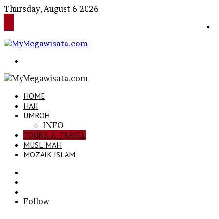
Thursday, August 6 2026
Search
for
HOME
HAJI
UMROH
INFO
TOUR’S & TRAVEL
MUSLIMAH
MOZAIK ISLAM
Search
for
Sidebar
Log
In
Follow