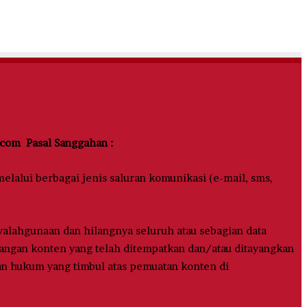
com Pasal Sanggahan :
lalui berbagai jenis saluran komunikasi (e-mail, sms,
alahgunaan dan hilangnya seluruh atau sebagian data
urangan konten yang telah ditempatkan dan/atau ditayangkan
n hukum yang timbul atas pemuatan konten di