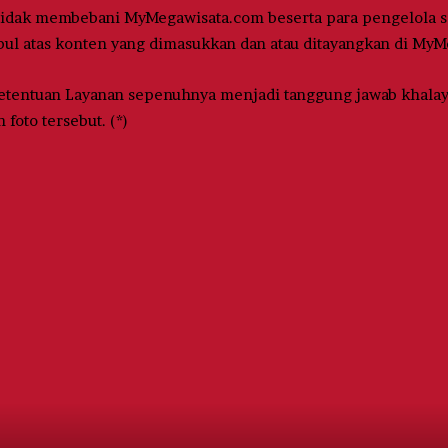
dak membebani MyMegawisata.com beserta para pengelola sel
bul atas konten yang dimasukkan dan atau ditayangkan di My
n Ketentuan Layanan sepenuhnya menjadi tanggung jawab kh
foto tersebut. (*)
PT
riwijaya
Mega
isata,
erusahaan
ravel
Umrah