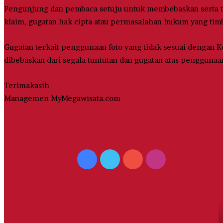
Pengunjung dan pembaca setuju untuk membebaskan serta ti
klaim, gugatan hak cipta atau permasalahan hukum yang tim
Gugatan terkait penggunaan foto yang tidak sesuai denga
dibebaskan dari segala tuntutan dan gugatan atas penggunaan 
Terimakasih
Managemen MyMegawisata.com
Facebook
Twitter
YouTube
Instagram
S
W
P
T