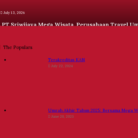
esmi
engan
July 13, 2026
elayanan
rofesional
PT Sriwijaya Mega Wisata, Perusahaan Travel Um
erstandar
Internasional
nternasional
The Populars
Terakreditas KAN
July 22, 2024
Umrah Akhir Tahun 2025: Bersama Mega Wi
June 20, 2025