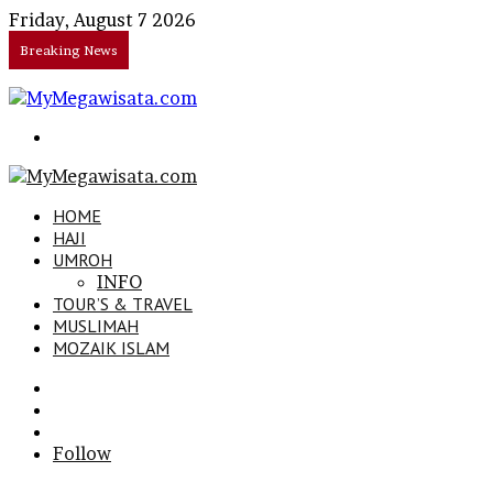
Friday, August 7 2026
Breaking News
Search
for
HOME
HAJI
UMROH
INFO
TOUR’S & TRAVEL
MUSLIMAH
MOZAIK ISLAM
Search
for
Sidebar
Log
In
Follow