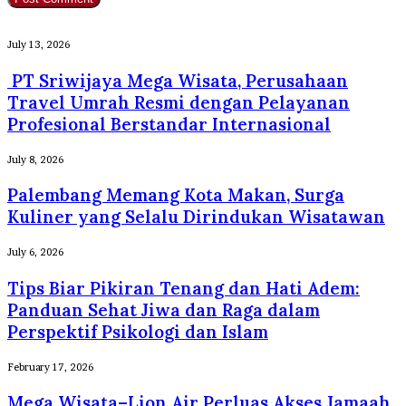
PT
July 13, 2026
Sriwijaya
PT Sriwijaya Mega Wisata, Perusahaan
Mega
Wisata,
Travel Umrah Resmi dengan Pelayanan
Perusahaan
Profesional Berstandar Internasional
Travel
Umrah
Palembang
July 8, 2026
Resmi
Memang
dengan
Palembang Memang Kota Makan, Surga
Kota
Pelayanan
Makan,
Kuliner yang Selalu Dirindukan Wisatawan
Profesional
Surga
Berstandar
Kuliner
Tips
July 6, 2026
Internasional
yang
Biar
Tips Biar Pikiran Tenang dan Hati Adem:
Selalu
Pikiran
Dirindukan
Tenang
Panduan Sehat Jiwa dan Raga dalam
Wisatawan
dan
Perspektif Psikologi dan Islam
Hati
Adem:
Mega
February 17, 2026
Panduan
Wisata–
Sehat
Mega Wisata–Lion Air Perluas Akses Jamaah
Lion