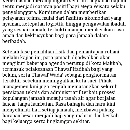
Keberhasilan merampungkan seluruh rangkaian haji ini
tentu menjadi catatan positif bagi Mega Wisata selaku
penyelenggara. Komitmen dalam memberikan
pelayanan prima, mulai dari fasilitas akomodasi yang
nyaman, ketepatan logistik, hingga pengawalan ibadah
yang sesuai sunnah, terbukti mampu memberikan rasa
aman dan kekhusyukan bagi para jamaah dalam
beribadah.
Setelah fase pemulihan fisik dan pemantapan rohani
melalui kajian ini, para jamaah dijadwalkan akan
mengikuti beberapa agenda penutup di kota Makkah,
termasuk pelaksanaan Thawaf Ifadhah bagi yang
belum, serta Thawaf Wada’ sebagai penghormatan
terakhir sebelum meninggalkan kota suci. Pihak
manajemen kini juga tengah mematangkan seluruh
persiapan teknis dan administratif terkait prosesi
kepulangan jamaah menuju tanah air agar berjalan
lancar tanpa hambatan. Rasa bahagia dan haru kini
menyelimuti hati setiap jamaah, membawa pulang
harapan besar menjadi haji yang mabrur dan berkah
bagi keluarga serta lingkungan sekitar.