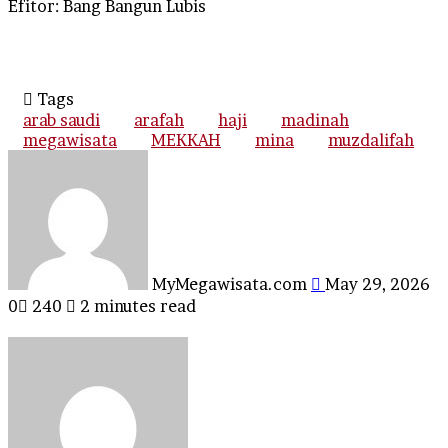
Efitor: Bang Bangun Lubis
Tags
arab saudi
arafah
haji
madinah
megawisata
MEKKAH
mina
muzdalifah
Send
an
email
MyMegawisata.com
May 29, 2026
0
240
2 minutes read