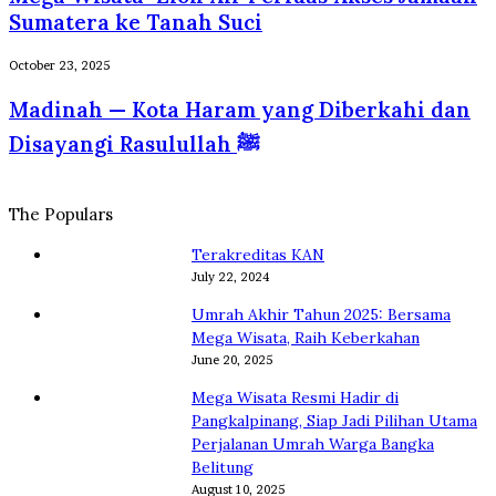
Jiwa
Air
Sumatera ke Tanah Suci
dan
Perluas
Raga
Akses
Madinah
October 23, 2025
dalam
Jamaah
—
Perspektif
Madinah — Kota Haram yang Diberkahi dan
Sumatera
Kota
Psikologi
ke
Haram
Disayangi Rasulullah ﷺ
dan
Tanah
yang
Islam
Suci
Diberkahi
dan
The Populars
Disayangi
Rasulullah
Terakreditas KAN
ﷺ
July 22, 2024
Umrah Akhir Tahun 2025: Bersama
Mega Wisata, Raih Keberkahan
June 20, 2025
Mega Wisata Resmi Hadir di
Pangkalpinang, Siap Jadi Pilihan Utama
Perjalanan Umrah Warga Bangka
Belitung
August 10, 2025