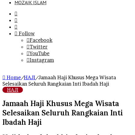
MOZAIK ISLAM
Search
for
Sidebar
Log
In
Follow
Facebook
Twitter
YouTube
Instagram
Home
/
HAJI
/
Jamaah Haji Khusus Mega Wisata
Selesaikan Seluruh Rangkaian Inti Ibadah Haji
HAJI
Jamaah Haji Khusus Mega Wisata
Selesaikan Seluruh Rangkaian Inti
Ibadah Haji