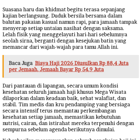
Suasana haru dan khidmat begitu terasa sepanjang
kajian berlangsung. Duduk bersila bersama dalam
balutan pakaian kasual namun rapi, para jamaah tampak
menyerap setiap untaian nasihat dengan saksama.
Lelah fisik yang menggelayuti hari-hari sebelumnya
seolah sirna, berganti dengan kesejukan batin yang
memancar dari wajah-wajah para tamu Allah ini.
Baca Juga
Biaya Haji 2026 Diusulkan Rp 88,4 Juta
per Jemaah, Jemaah Bayar Rp 54,9 Juta
Dari pantauan di lapangan, secara umum kondisi
kesehatan seluruh jamaah haji khusus Mega Wisata
dilaporkan dalam keadaan baik, sehat walafiat, dan
stabil. Tim medis dan kru pendamping yang bersiaga
secara intensif terus memantau perkembangan
kesehatan setiap jamaah, memastikan kebutuhan
nutrisi, cairan, dan istirahat mereka terpenuhi dengan
sempurna sebelum agenda berikutnya dimulai.