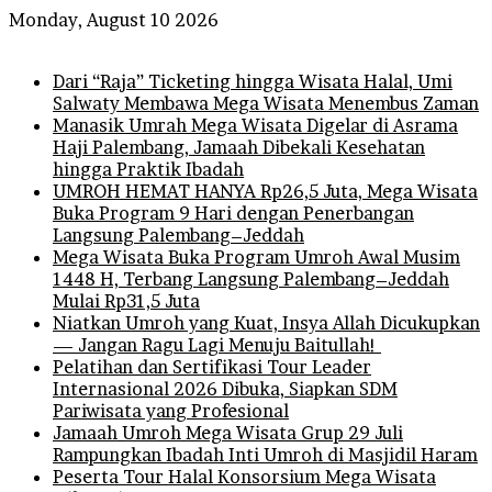
Monday, August 10 2026
Breaking News
Dari “Raja” Ticketing hingga Wisata Halal, Umi
Salwaty Membawa Mega Wisata Menembus Zaman
Manasik Umrah Mega Wisata Digelar di Asrama
Haji Palembang, Jamaah Dibekali Kesehatan
hingga Praktik Ibadah
UMROH HEMAT HANYA Rp26,5 Juta, Mega Wisata
Buka Program 9 Hari dengan Penerbangan
Langsung Palembang–Jeddah
Mega Wisata Buka Program Umroh Awal Musim
1448 H, Terbang Langsung Palembang–Jeddah
Mulai Rp31,5 Juta
Niatkan Umroh yang Kuat, Insya Allah Dicukupkan
— Jangan Ragu Lagi Menuju Baitullah!
Pelatihan dan Sertifikasi Tour Leader
Internasional 2026 Dibuka, Siapkan SDM
Pariwisata yang Profesional
Jamaah Umroh Mega Wisata Grup 29 Juli
Rampungkan Ibadah Inti Umroh di Masjidil Haram
Peserta Tour Halal Konsorsium Mega Wisata