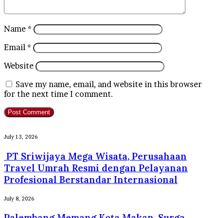
Name
*
Email
*
Website
Save my name, email, and website in this browser
for the next time I comment.
PT
July 13, 2026
Sriwijaya
PT Sriwijaya Mega Wisata, Perusahaan
Mega
Wisata,
Travel Umrah Resmi dengan Pelayanan
Perusahaan
Profesional Berstandar Internasional
Travel
Umrah
Palembang
July 8, 2026
Resmi
Memang
dengan
Palembang Memang Kota Makan, Surga