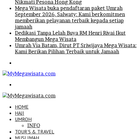
Nikmati Pesona Hong Kong
Mega Wisata buka pendaftaran paket Umrah
September 2026, Salwaty: Kami berkomitmen
memberikan pelayanan terbaik kepada setiap
jamaah
Dedikasi Tanpa Lelah Buya RM Henri Rivai Ikut
Membangun Mega Wisata
Umrah Via Batam, Dirut PT Sriwijaya Mega Wisata:
Kami Berikan Pilihan Terbaik untuk Jamaah
Menu
Search
for
HOME
HAJI
UMROH
INFO
TOUR’S & TRAVEL
MUSLIMAH