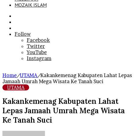
MOZAIK ISLAM
Search
for
Sidebar
Log
In
Follow
Facebook
Twitter
YouTube
Instagram
Home
/
UTAMA
/
Kakankemenag Kabupaten Lahat Lepas
Jamaah Umrah Mega Wisata Ke Tanah Suci
UTAMA
Kakankemenag Kabupaten Lahat
Lepas Jamaah Umrah Mega Wisata
Ke Tanah Suci
Send