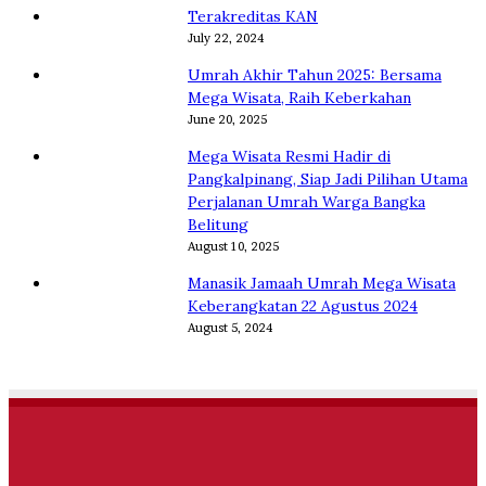
Rasulullah
Terakreditas KAN
ﷺ
July 22, 2024
Umrah Akhir Tahun 2025: Bersama
Mega Wisata, Raih Keberkahan
June 20, 2025
Mega Wisata Resmi Hadir di
Pangkalpinang, Siap Jadi Pilihan Utama
Perjalanan Umrah Warga Bangka
Belitung
August 10, 2025
Manasik Jamaah Umrah Mega Wisata
Keberangkatan 22 Agustus 2024
August 5, 2024
Facebook
Twitter
YouTube
Instagram
Facebook
Twitter
YouTube
Instagram