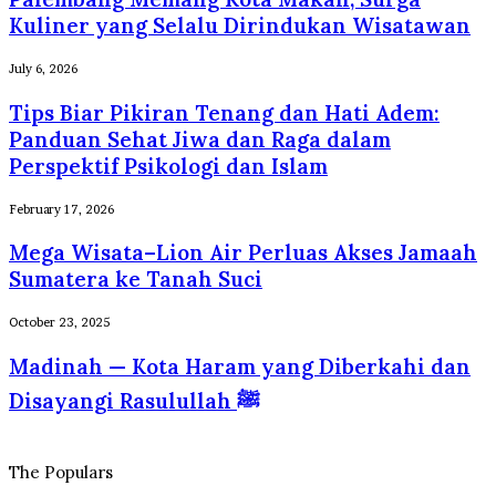
Kota
Pelayanan
Makan,
Kuliner yang Selalu Dirindukan Wisatawan
Profesional
Surga
Berstandar
Kuliner
Tips
July 6, 2026
Internasional
yang
Biar
Tips Biar Pikiran Tenang dan Hati Adem:
Selalu
Pikiran
Dirindukan
Tenang
Panduan Sehat Jiwa dan Raga dalam
Wisatawan
dan
Perspektif Psikologi dan Islam
Hati
Adem:
Mega
February 17, 2026
Panduan
Wisata–
Sehat
Mega Wisata–Lion Air Perluas Akses Jamaah
Lion
Jiwa
Air
Sumatera ke Tanah Suci
dan
Perluas
Raga
Akses
Madinah
October 23, 2025
dalam
Jamaah
—
Perspektif
Madinah — Kota Haram yang Diberkahi dan
Sumatera
Kota
Psikologi
ke
Haram
Disayangi Rasulullah ﷺ
dan
Tanah
yang
Islam
Suci
Diberkahi
dan
The Populars
Disayangi