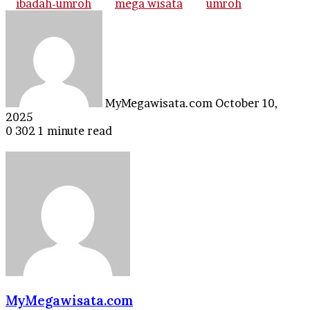
ibadah-umroh
mega wisata
umroh
Send
an
email
MyMegawisata.com
October 10,
2025
0
302
1 minute read
MyMegawisata.com