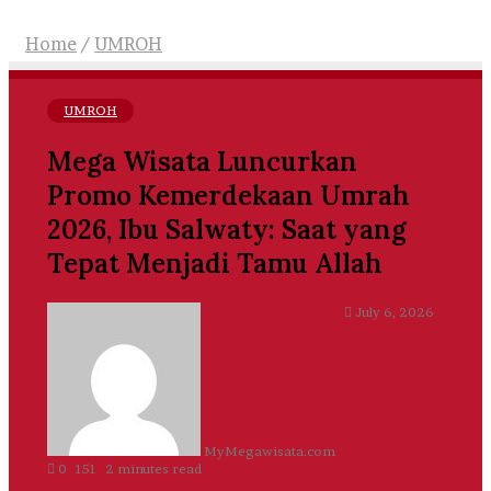
Home
/
UMROH
UMROH
Mega Wisata Luncurkan
Promo Kemerdekaan Umrah
2026, Ibu Salwaty: Saat yang
Tepat Menjadi Tamu Allah
Send
July 6, 2026
an
email
MyMegawisata.com
0
151
2 minutes read