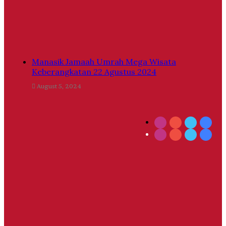
Manasik Jamaah Umrah Mega Wisata
Keberangkatan 22 Agustus 2024
August 5, 2024
Instagram
YouTube
Twitter
Face
Instagram
YouTube
Twitter
Face