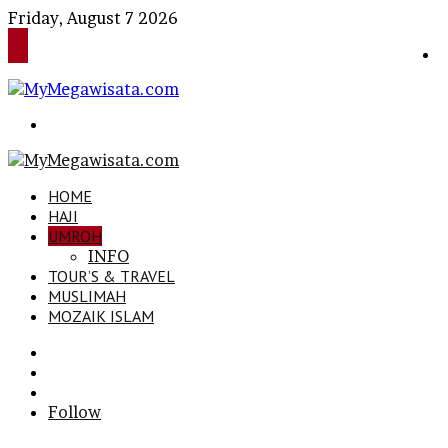
Friday, August 7 2026
Search
for
HOME
HAJI
UMROH
INFO
TOUR’S & TRAVEL
MUSLIMAH
MOZAIK ISLAM
Search
for
Sidebar
Log
In
Follow