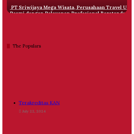
Pelayanan
PT Sriwijaya Mega Wisata, Perusahaan Travel Um
Profesional
Resmi dengan Pelayanan Profesional Berstandar
Berstandar
Internasional
Internasional
The Populars
Terakreditas KAN
July 22, 2024