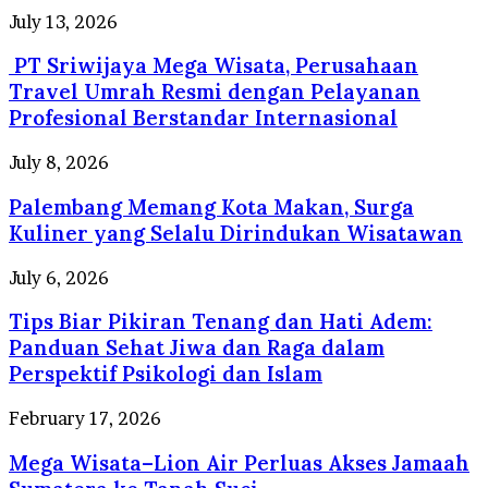
PT
July 13, 2026
Sriwijaya
PT Sriwijaya Mega Wisata, Perusahaan
Mega
Wisata,
Travel Umrah Resmi dengan Pelayanan
Perusahaan
Profesional Berstandar Internasional
Travel
Umrah
Palembang
July 8, 2026
Resmi
Memang
dengan
Palembang Memang Kota Makan, Surga
Kota
Pelayanan
Makan,
Kuliner yang Selalu Dirindukan Wisatawan
Profesional
Surga
Berstandar
Kuliner
Tips
July 6, 2026
Internasional
yang
Biar
Selalu
Tips Biar Pikiran Tenang dan Hati Adem:
Pikiran
Dirindukan
Tenang
Panduan Sehat Jiwa dan Raga dalam
Wisatawan
dan
Perspektif Psikologi dan Islam
Hati
Adem:
Mega
February 17, 2026
Panduan
Wisata–
Sehat
Mega Wisata–Lion Air Perluas Akses Jamaah
Lion
Jiwa
Air