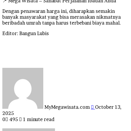
📍 Mega Wisata – Sahabat Perjalanan Ibadah Anda
Dengan penawaran harga ini, diharapkan semakin
banyak masyarakat yang bisa merasakan nikmatnya
beribadah umrah tanpa harus terbebani biaya mahal.
Editor: Bangun Lubis
Send
an
email
MyMegawisata.com
October 13,
2025
0
495
1 minute read