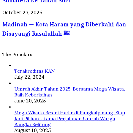
Sumatera ke Tanah Suci
dan
Perluas
Raga
Akses
Madinah
October 23, 2025
dalam
Jamaah
—
Perspektif
Sumatera
Madinah — Kota Haram yang Diberkahi dan
Kota
Psikologi
ke
Haram
dan
Disayangi Rasulullah ﷺ
Tanah
yang
Islam
Suci
Diberkahi
dan
Disayangi
The Populars
Rasulullah
ﷺ
Terakreditas KAN
July 22, 2024
Umrah Akhir Tahun 2025: Bersama Mega Wisata,
Raih Keberkahan
June 20, 2025
Mega Wisata Resmi Hadir di Pangkalpinang, Siap
Jadi Pilihan Utama Perjalanan Umrah Warga
Bangka Belitung
August 10, 2025