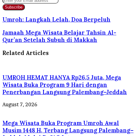
your
Email
address
Umroh: Langkah Lelah, Doa Berpeluh
Jamaah Mega Wisata Belajar Tahsin Al-
Qur’an Setelah Subuh di Makkah
Related Articles
UMROH HEMAT HANYA Rp26,5 Juta, Mega
Wisata Buka Program 9 Hari dengan
Penerbangan Langsung Palembang–Jeddah
August 7, 2026
Mega Wisata Buka Program Umroh Awal
Musim 1448 H, Terbang Langsung Palembang–