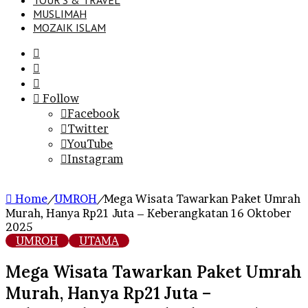
TOUR’S & TRAVEL
MUSLIMAH
MOZAIK ISLAM
Search
for
Sidebar
Log
In
Follow
Facebook
Twitter
YouTube
Instagram
Home
/
UMROH
/
Mega Wisata Tawarkan Paket Umrah
Murah, Hanya Rp21 Juta – Keberangkatan 16 Oktober
2025
UMROH
UTAMA
Mega Wisata Tawarkan Paket Umrah
Murah, Hanya Rp21 Juta –