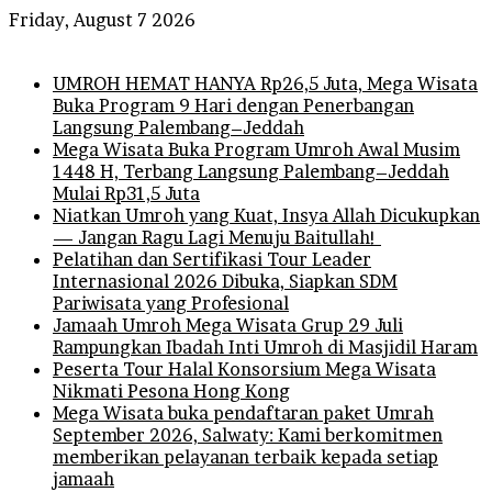
Friday, August 7 2026
Breaking News
UMROH HEMAT HANYA Rp26,5 Juta, Mega Wisata
Buka Program 9 Hari dengan Penerbangan
Langsung Palembang–Jeddah
Mega Wisata Buka Program Umroh Awal Musim
1448 H, Terbang Langsung Palembang–Jeddah
Mulai Rp31,5 Juta
Niatkan Umroh yang Kuat, Insya Allah Dicukupkan
— Jangan Ragu Lagi Menuju Baitullah!
Pelatihan dan Sertifikasi Tour Leader
Internasional 2026 Dibuka, Siapkan SDM
Pariwisata yang Profesional
Jamaah Umroh Mega Wisata Grup 29 Juli
Rampungkan Ibadah Inti Umroh di Masjidil Haram
Peserta Tour Halal Konsorsium Mega Wisata
Nikmati Pesona Hong Kong
Mega Wisata buka pendaftaran paket Umrah
September 2026, Salwaty: Kami berkomitmen
memberikan pelayanan terbaik kepada setiap
jamaah