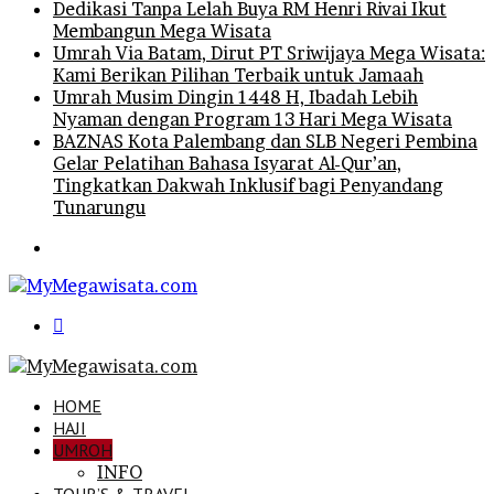
Dedikasi Tanpa Lelah Buya RM Henri Rivai Ikut
Membangun Mega Wisata
Umrah Via Batam, Dirut PT Sriwijaya Mega Wisata:
Kami Berikan Pilihan Terbaik untuk Jamaah
Umrah Musim Dingin 1448 H, Ibadah Lebih
Nyaman dengan Program 13 Hari Mega Wisata
BAZNAS Kota Palembang dan SLB Negeri Pembina
Gelar Pelatihan Bahasa Isyarat Al-Qur’an,
Tingkatkan Dakwah Inklusif bagi Penyandang
Tunarungu
Menu
Search
for
HOME
HAJI
UMROH
INFO