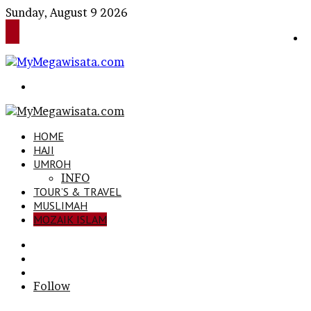
Sunday, August 9 2026
Search
for
HOME
HAJI
UMROH
INFO
TOUR’S & TRAVEL
MUSLIMAH
MOZAIK ISLAM
Search
for
Sidebar
Log
In
Follow