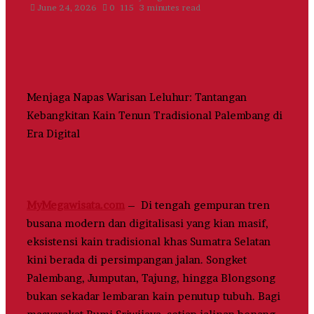
June 24, 2026
0
115
3 minutes read
Menjaga Napas Warisan Leluhur: Tantangan
Kebangkitan Kain Tenun Tradisional Palembang di
Era Digital
MyMegawisata.com
– Di tengah gempuran tren
busana modern dan digitalisasi yang kian masif,
eksistensi kain tradisional khas Sumatra Selatan
kini berada di persimpangan jalan. Songket
Palembang, Jumputan, Tajung, hingga Blongsong
bukan sekadar lembaran kain penutup tubuh. Bagi