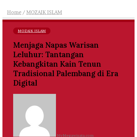
Home
/
MOZAIK ISLAM
MOZAIK ISLAM
Menjaga Napas Warisan
Leluhur: Tantangan
Kebangkitan Kain Tenun
Tradisional Palembang di Era
Digital
Send
an
email
MyMegawisata.com