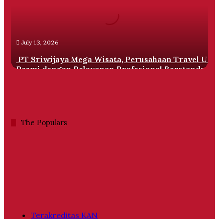
Perusahaan
Travel
Umrah
Resmi
July 13, 2026
dengan
Pelayanan
PT Sriwijaya Mega Wisata, Perusahaan Travel Um
Profesional
Resmi dengan Pelayanan Profesional Berstandar
Berstandar
Internasional
Internasional
The Populars
Terakreditas KAN