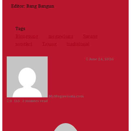
Editor: Bang Bangun
Tags
Blongsong
megawisata
Sarung
songket
Tajung
tradisional
Send
June 24, 2026
an
email
MyMegawisata.com
0
115
3 minutes read