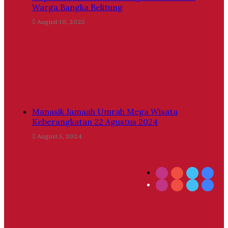
Warga Bangka Belitung
August 10, 2025
Manasik Jamaah Umrah Mega Wisata
Keberangkatan 22 Agustus 2024
August 5, 2024
Instagram
YouTube
Twitter
Face
Instagram
YouTube
Twitter
Face