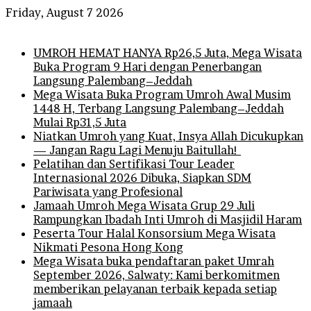
Friday, August 7 2026
Breaking News
UMROH HEMAT HANYA Rp26,5 Juta, Mega Wisata
Buka Program 9 Hari dengan Penerbangan
Langsung Palembang–Jeddah
Mega Wisata Buka Program Umroh Awal Musim
1448 H, Terbang Langsung Palembang–Jeddah
Mulai Rp31,5 Juta
Niatkan Umroh yang Kuat, Insya Allah Dicukupkan
— Jangan Ragu Lagi Menuju Baitullah!
Pelatihan dan Sertifikasi Tour Leader
Internasional 2026 Dibuka, Siapkan SDM
Pariwisata yang Profesional
Jamaah Umroh Mega Wisata Grup 29 Juli
Rampungkan Ibadah Inti Umroh di Masjidil Haram
Peserta Tour Halal Konsorsium Mega Wisata
Nikmati Pesona Hong Kong
Mega Wisata buka pendaftaran paket Umrah
September 2026, Salwaty: Kami berkomitmen
memberikan pelayanan terbaik kepada setiap
jamaah