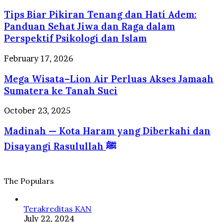
yang
Biar
Selalu
Tips Biar Pikiran Tenang dan Hati Adem:
Pikiran
Dirindukan
Tenang
Panduan Sehat Jiwa dan Raga dalam
Wisatawan
dan
Perspektif Psikologi dan Islam
Hati
Adem:
Mega
February 17, 2026
Panduan
Wisata–
Sehat
Mega Wisata–Lion Air Perluas Akses Jamaah
Lion
Jiwa
Air
Sumatera ke Tanah Suci
dan
Perluas
Raga
Akses
Madinah
October 23, 2025
dalam
Jamaah
—
Perspektif
Sumatera
Madinah — Kota Haram yang Diberkahi dan
Kota
Psikologi
ke
Haram
dan
Disayangi Rasulullah ﷺ
Tanah
yang
Islam
Suci
Diberkahi
dan
Disayangi
The Populars
Rasulullah
ﷺ
Terakreditas KAN
July 22, 2024