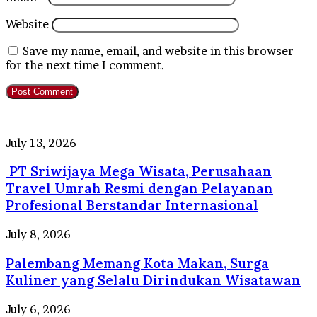
Website
Save my name, email, and website in this browser
for the next time I comment.
PT
July 13, 2026
Sriwijaya
PT Sriwijaya Mega Wisata, Perusahaan
Mega
Wisata,
Travel Umrah Resmi dengan Pelayanan
Perusahaan
Profesional Berstandar Internasional
Travel
Umrah
Palembang
July 8, 2026
Resmi
Memang
dengan
Palembang Memang Kota Makan, Surga
Kota
Pelayanan
Makan,
Kuliner yang Selalu Dirindukan Wisatawan
Profesional
Surga
Berstandar
Kuliner
Tips
July 6, 2026
Internasional