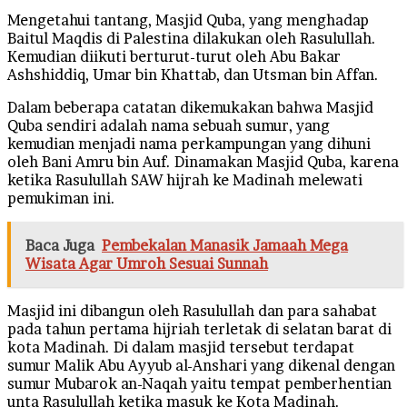
Mengetahui tantang, Masjid Quba, yang menghadap
Baitul Maqdis di Palestina dilakukan oleh Rasulullah.
Kemudian diikuti berturut-turut oleh Abu Bakar
Ashshiddiq, Umar bin Khattab, dan Utsman bin Affan.
Dalam beberapa catatan dikemukakan bahwa Masjid
Quba sendiri adalah nama sebuah sumur, yang
kemudian menjadi nama perkampungan yang dihuni
oleh Bani Amru bin Auf. Dinamakan Masjid Quba, karena
ketika Rasulullah SAW hijrah ke Madinah melewati
pemukiman ini.
Baca Juga
Pembekalan Manasik Jamaah Mega
Wisata Agar Umroh Sesuai Sunnah
Ma
sjid ini dibangun oleh Rasulullah dan para sahabat
pada tahun pertama hijriah terletak di selatan barat di
kota Madinah. Di dalam masjid tersebut terdapat
sumur Malik Abu Ayyub al-Anshari yang dikenal dengan
sumur Mubarok an-Naqah yaitu tempat pemberhentian
unta Rasulullah ketika masuk ke Kota Madinah.