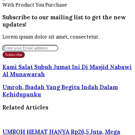
With Product You Purchase
Subscribe to our mailing list to get the new
updates!
Lorem ipsum dolor sit amet, consectetur.
Enter
your
Email
address
Kami Salat Subuh Jumat Ini Di Masjid Nabawi
Al Munawarah
Umroh, Ibadah Yang Begitu Indah Dalam
Kehidupanku
Related Articles
UMROH HEMAT HANYA Rp26,5 Juta, Mega