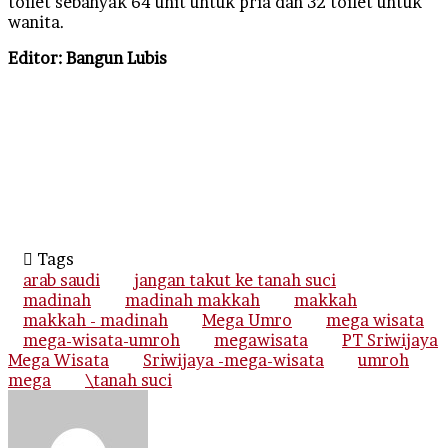
toilet sebanyak 64 unit untuk pria dan 32 toilet untuk
wanita.
Editor: Bangun Lubis
Tags
arab saudi
jangan takut ke tanah suci
madinah
madinah makkah
makkah
makkah - madinah
Mega Umro
mega wisata
mega-wisata-umroh
megawisata
PT Sriwijaya
Mega Wisata
Sriwijaya -mega-wisata
umroh
mega
\tanah suci
Send
an
email