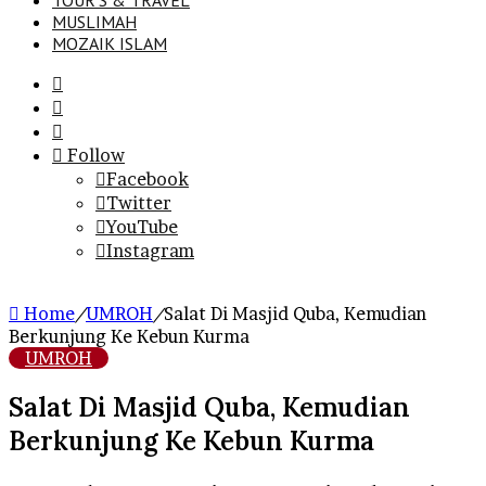
TOUR’S & TRAVEL
MUSLIMAH
MOZAIK ISLAM
Search
for
Sidebar
Log
In
Follow
Facebook
Twitter
YouTube
Instagram
Home
/
UMROH
/
Salat Di Masjid Quba, Kemudian
Berkunjung Ke Kebun Kurma
UMROH
Salat Di Masjid Quba, Kemudian
Berkunjung Ke Kebun Kurma