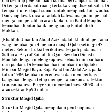
dan beratap pelepah daun kurma bercampur tanah liat.
Di tengah terdapat ruang terbuka yang disebut sahn. Di
tempat itu terdapat sumur untuk mengambil air wudhu.
Dan yang layak dicatat adalah bahwa masjid ini pernah
mengalami peralihan arah kiblat dari Baitul Maqdis
kemudian diputar balik menghadap Baitullah di
Makkah.
Khalifah Umar bin Abdul Aziz adalah khalifah pertama
yang membangun 4 menara masjid Quba setinggi 47
meter. Rekonstruksi berikutnya terjadi pada masa
Sultan al-Asyraf Saif al-Din Qait-Bey dari Dinasti
Mamluk dengan melengkapinya sebuah mimbar baru
dari pualam. Di kemudian hari mimbar itu dijuluki
Mimbar Masjid Raya. Raja Fahd bin Abdul Aziz pada
tahun 1986 kembali merenovasi dan memperluas
bangunan dengan tetap mempertahankan arsitektur
tradisionalnya. Proyek ini menelan biaya SR 90 juta
atau sekitar Rp90 miliar.
Struktur Masjid Quba
Struktur Masjid Quba mengalami pembangunan