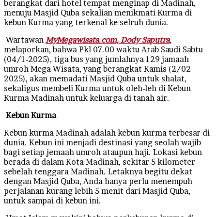
berangkat dari hotel tempat menginap di Madinah,
menuju Masjid Quba sekalian menikmati Kurma di
kebun Kurma yang terkenal ke selruh dunia.
Wartawan
MyMegawisata.com, Dody Saputra
,
melaporkan, bahwa Pkl 07.00 waktu Arab Saudi Sabtu
(04/1-2025), tiga bus yang jumlahnya 129 jamaah
umroh Mega Wisata, yang berangkat Kamis (2/02-
2025), akan memadati Masjid Quba untuk shalat,
sekaligus membeli Kurma untuk oleh-leh di Kebun
Kurma Madinah untuk keluarga di tanah air.
Kebun Kurma
Kebun kurma Madinah adalah kebun kurma terbesar di
dunia. Kebun ini menjadi destinasi yang seolah wajib
bagi setiap jemaah umroh ataupun haji. Lokasi kebun
berada di dalam Kota Madinah, sekitar 5 kilometer
sebelah tenggara Madinah. Letaknya begitu dekat
dengan Masjid Quba, Anda hanya perlu menempuh
perjalanan kurang lebih 5 menit dari Masjid Quba,
untuk sampai di kebun ini.