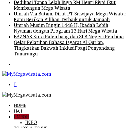
Dedikasi Tanpa Lelah Buya RM Henri Rivai Ikut
Membangun Mega Wisata
Umrah Via Batam, Dirut PT Sriwijaya Mega Wisata:
Kami Berikan Pilihan Terbaik untuk Jamaah
Umrah Musim Dingin 1448 H, Ibadah Lebih
Nyaman dengan Program 13 Hari Mega Wisata
BAZNAS Kota Palembang dan SLB Negeri Pembina
Gelar Pelatihan Bahasa Isyarat Al-Qur’an,
Tingkatkan Dakwah Inklusif bagi Penyandang
Tunarungu
Menu
Search
for
HOME
HAJI
UMROH
INFO