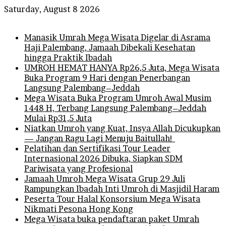
Saturday, August 8 2026
Breaking News
Manasik Umrah Mega Wisata Digelar di Asrama
Haji Palembang, Jamaah Dibekali Kesehatan
hingga Praktik Ibadah
UMROH HEMAT HANYA Rp26,5 Juta, Mega Wisata
Buka Program 9 Hari dengan Penerbangan
Langsung Palembang–Jeddah
Mega Wisata Buka Program Umroh Awal Musim
1448 H, Terbang Langsung Palembang–Jeddah
Mulai Rp31,5 Juta
Niatkan Umroh yang Kuat, Insya Allah Dicukupkan
— Jangan Ragu Lagi Menuju Baitullah!
Pelatihan dan Sertifikasi Tour Leader
Internasional 2026 Dibuka, Siapkan SDM
Pariwisata yang Profesional
Jamaah Umroh Mega Wisata Grup 29 Juli
Rampungkan Ibadah Inti Umroh di Masjidil Haram
Peserta Tour Halal Konsorsium Mega Wisata
Nikmati Pesona Hong Kong
Mega Wisata buka pendaftaran paket Umrah