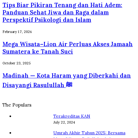
Tips Biar Pikiran Tenang dan Hati Adem:
Selalu
Pikiran
Dirindukan
Tenang
Panduan Sehat Jiwa dan Raga dalam
Wisatawan
dan
Perspektif Psikologi dan Islam
Hati
Adem:
Mega
February 17, 2026
Panduan
Wisata–
Sehat
Mega Wisata–Lion Air Perluas Akses Jamaah
Lion
Jiwa
Air
Sumatera ke Tanah Suci
dan
Perluas
Raga
Akses
Madinah
October 23, 2025
dalam
Jamaah
—
Perspektif
Madinah — Kota Haram yang Diberkahi dan
Sumatera
Kota
Psikologi
ke
Haram
Disayangi Rasulullah ﷺ
dan
Tanah
yang
Islam
Suci
Diberkahi
dan
The Populars
Disayangi
Rasulullah
Terakreditas KAN
ﷺ
July 22, 2024
Umrah Akhir Tahun 2025: Bersama