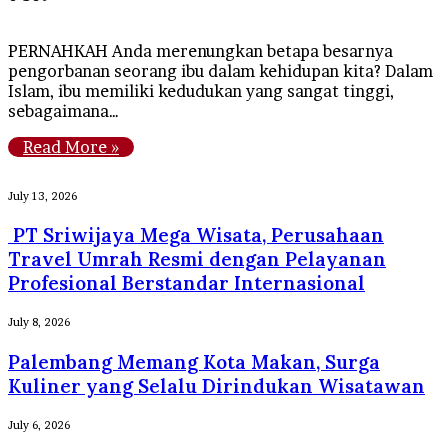
PERNAHKAH Anda merenungkan betapa besarnya
pengorbanan seorang ibu dalam kehidupan kita? Dalam
Islam, ibu memiliki kedudukan yang sangat tinggi,
sebagaimana…
Read More »
PT
July 13, 2026
Sriwijaya
PT Sriwijaya Mega Wisata, Perusahaan
Mega
Wisata,
Travel Umrah Resmi dengan Pelayanan
Perusahaan
Profesional Berstandar Internasional
Travel
Umrah
Palembang
July 8, 2026
Resmi
Memang
dengan
Palembang Memang Kota Makan, Surga
Kota
Pelayanan
Makan,
Kuliner yang Selalu Dirindukan Wisatawan
Profesional
Surga
Berstandar
Kuliner
Tips
July 6, 2026
Internasional
yang
Biar