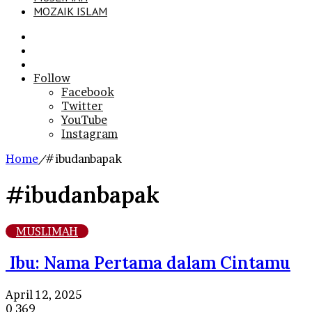
MOZAIK ISLAM
Search
for
Sidebar
Log
In
Follow
Facebook
Twitter
YouTube
Instagram
Home
/
#ibudanbapak
#ibudanbapak
MUSLIMAH
Ibu: Nama Pertama dalam Cintamu
April 12, 2025
0
369