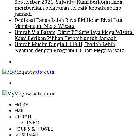
September 2026, Salwaty: Kami berkomitmen
memberikan pelayanan terbaik kepada setiap
jamaah
Dedikasi Tanpa Lelah Buya RM Henri Rivai Ikut
Membangun Mega Wisata
Umrah Via Batam, Dirut PT Sriwijaya Mega Wisata:
Kami Berikan Pilihan Terbaik untuk Jamaah
Umrah Musim Dingin 1448 H, Ibadah Lebih
Nyaman dengan Program 13 Hari Mega Wisata
Menu
Search
for
HOME
HAJI
UMROH
INFO
TOUR’S & TRAVEL
MUSLIMAH