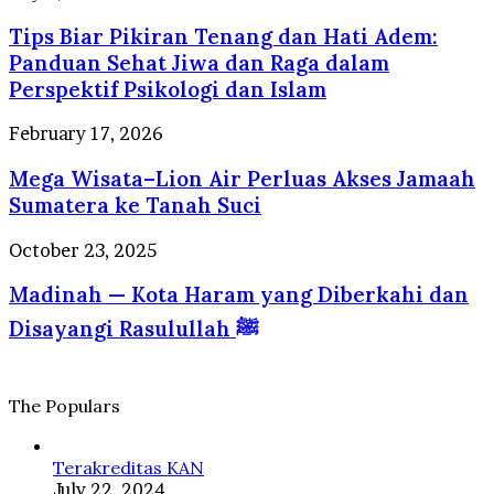
yang
Biar
Selalu
Tips Biar Pikiran Tenang dan Hati Adem:
Pikiran
Dirindukan
Tenang
Panduan Sehat Jiwa dan Raga dalam
Wisatawan
dan
Perspektif Psikologi dan Islam
Hati
Adem:
Mega
February 17, 2026
Panduan
Wisata–
Sehat
Mega Wisata–Lion Air Perluas Akses Jamaah
Lion
Jiwa
Air
Sumatera ke Tanah Suci
dan
Perluas
Raga
Akses
Madinah
October 23, 2025
dalam
Jamaah
—
Perspektif
Sumatera
Madinah — Kota Haram yang Diberkahi dan
Kota
Psikologi
ke
Haram
dan
Disayangi Rasulullah ﷺ
Tanah
yang
Islam
Suci
Diberkahi
dan
Disayangi
The Populars
Rasulullah
ﷺ
Terakreditas KAN
July 22, 2024