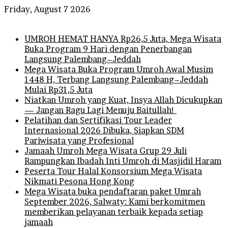
Friday, August 7 2026
Breaking News
UMROH HEMAT HANYA Rp26,5 Juta, Mega Wisata
Buka Program 9 Hari dengan Penerbangan
Langsung Palembang–Jeddah
Mega Wisata Buka Program Umroh Awal Musim
1448 H, Terbang Langsung Palembang–Jeddah
Mulai Rp31,5 Juta
Niatkan Umroh yang Kuat, Insya Allah Dicukupkan
— Jangan Ragu Lagi Menuju Baitullah!
Pelatihan dan Sertifikasi Tour Leader
Internasional 2026 Dibuka, Siapkan SDM
Pariwisata yang Profesional
Jamaah Umroh Mega Wisata Grup 29 Juli
Rampungkan Ibadah Inti Umroh di Masjidil Haram
Peserta Tour Halal Konsorsium Mega Wisata
Nikmati Pesona Hong Kong
Mega Wisata buka pendaftaran paket Umrah
September 2026, Salwaty: Kami berkomitmen
memberikan pelayanan terbaik kepada setiap
jamaah