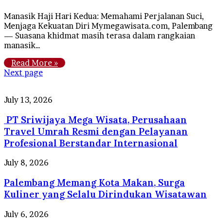
Manasik Haji Hari Kedua: Memahami Perjalanan Suci,
Menjaga Kekuatan Diri Mymegawisata.com, Palembang
— Suasana khidmat masih terasa dalam rangkaian
manasik…
Read More »
Next page
PT
July 13, 2026
Sriwijaya
PT Sriwijaya Mega Wisata, Perusahaan
Mega
Wisata,
Travel Umrah Resmi dengan Pelayanan
Perusahaan
Profesional Berstandar Internasional
Travel
Umrah
Palembang
July 8, 2026
Resmi
Memang
dengan
Palembang Memang Kota Makan, Surga
Kota
Pelayanan
Makan,
Kuliner yang Selalu Dirindukan Wisatawan
Profesional
Surga
Berstandar
Kuliner
Tips
July 6, 2026
Internasional