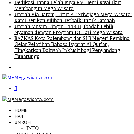
Dedikasi Tanpa Lelah Buya RM Henri Rivai Ikut
Membangun Mega Wisata
Umrah Via Batam, Dirut PT Sriwijaya Mega Wisata:
Kami Berikan Pilihan Terbaik untuk Jamaah
Umrah Musim Dingin 1448 H, Ibadah Lebih
Nyaman dengan Program 13 Hari Mega Wisata
BAZNAS Kota Palembang dan SLB Negeri Pembina
Gelar Pelatihan Bahasa Isyarat Al-Qur’an,
Tingkatkan Dakwah Inklusif bagi Penyandang
Tunarungu
Menu
Search
for
HOME
HAJI
UMROH
INFO