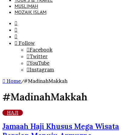
TOUR’S & TRAVEL
MUSLIMAH
MOZAIK ISLAM
Search
for
Sidebar
Log
In
Follow
Facebook
Twitter
YouTube
Instagram
Home
/
#MadinahMakkah
#MadinahMakkah
HAJI
Jamaah Haji Khusus Mega Wisata