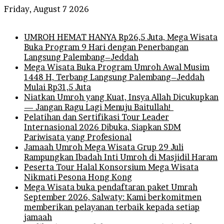
Friday, August 7 2026
Breaking News
UMROH HEMAT HANYA Rp26,5 Juta, Mega Wisata
Buka Program 9 Hari dengan Penerbangan
Langsung Palembang–Jeddah
Mega Wisata Buka Program Umroh Awal Musim
1448 H, Terbang Langsung Palembang–Jeddah
Mulai Rp31,5 Juta
Niatkan Umroh yang Kuat, Insya Allah Dicukupkan
— Jangan Ragu Lagi Menuju Baitullah!
Pelatihan dan Sertifikasi Tour Leader
Internasional 2026 Dibuka, Siapkan SDM
Pariwisata yang Profesional
Jamaah Umroh Mega Wisata Grup 29 Juli
Rampungkan Ibadah Inti Umroh di Masjidil Haram
Peserta Tour Halal Konsorsium Mega Wisata
Nikmati Pesona Hong Kong
Mega Wisata buka pendaftaran paket Umrah
September 2026, Salwaty: Kami berkomitmen
memberikan pelayanan terbaik kepada setiap
jamaah