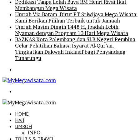
Dedikasi Tanpa Lelah Buya RM Henri Rivai Ikut
Membangun Mega Wisata
Umrah Via Batam, Dirut PT Sriwijaya Mega Wisata:
Kami Berikan Pilihan Terbaik untuk Jamaah
Umrah Musim Dingin 1448 H, Ibadah Lebih
Nyaman dengan Program 13 Hari Mega Wisata
BAZNAS Kota Palembang dan SLB Negeri Pembina
Gelar Pelatihan Bahasa Isyarat Al-Qur’an,
Tingkatkan Dakwah Inklusif bagi Penyandang
Tunarungu
Menu
Search
for
HOME
HAJI
UMROH
INFO
TOUR’S & TRAVEL