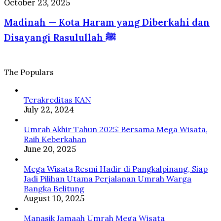
Madinah
October 23, 2025
dalam
Jamaah
—
Perspektif
Sumatera
Madinah — Kota Haram yang Diberkahi dan
Kota
Psikologi
ke
Haram
dan
Disayangi Rasulullah ﷺ
Tanah
yang
Islam
Suci
Diberkahi
dan
Disayangi
The Populars
Rasulullah
ﷺ
Terakreditas KAN
July 22, 2024
Umrah Akhir Tahun 2025: Bersama Mega Wisata,
Raih Keberkahan
June 20, 2025
Mega Wisata Resmi Hadir di Pangkalpinang, Siap
Jadi Pilihan Utama Perjalanan Umrah Warga
Bangka Belitung
August 10, 2025
Manasik Jamaah Umrah Mega Wisata