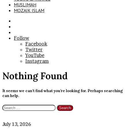
MUSLIMAH
MOZAIK ISLAM
Search
for
Sidebar
Log
In
Follow
Facebook
Twitter
YouTube
Instagram
Nothing Found
It seems we can’t find what you’re looking for. Perhaps searching
can help.
Search
for:
PT
July 13, 2026