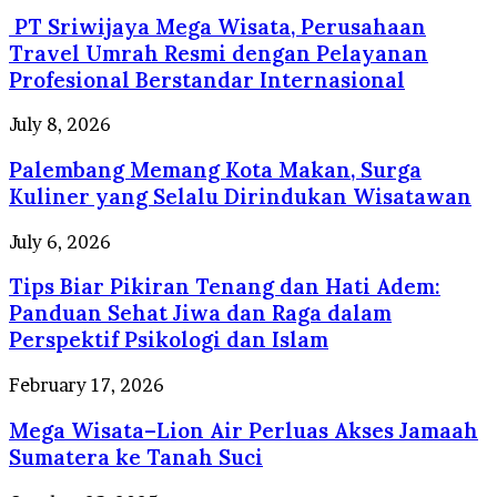
Sriwijaya
PT Sriwijaya Mega Wisata, Perusahaan
Mega
Wisata,
Travel Umrah Resmi dengan Pelayanan
Perusahaan
Profesional Berstandar Internasional
Travel
Umrah
Palembang
July 8, 2026
Resmi
Memang
dengan
Palembang Memang Kota Makan, Surga
Kota
Pelayanan
Makan,
Kuliner yang Selalu Dirindukan Wisatawan
Profesional
Surga
Berstandar
Kuliner
Tips
July 6, 2026
Internasional
yang
Biar
Selalu
Tips Biar Pikiran Tenang dan Hati Adem:
Pikiran
Dirindukan
Tenang
Panduan Sehat Jiwa dan Raga dalam
Wisatawan
dan
Perspektif Psikologi dan Islam
Hati
Adem:
Mega
February 17, 2026
Panduan
Wisata–
Sehat
Mega Wisata–Lion Air Perluas Akses Jamaah
Lion
Jiwa
Air
Sumatera ke Tanah Suci
dan
Perluas
Raga
Akses