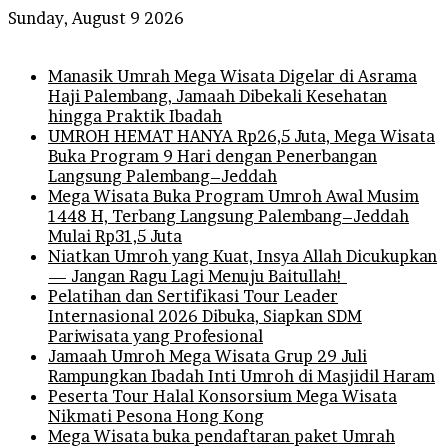
Sunday, August 9 2026
Breaking News
Manasik Umrah Mega Wisata Digelar di Asrama
Haji Palembang, Jamaah Dibekali Kesehatan
hingga Praktik Ibadah
UMROH HEMAT HANYA Rp26,5 Juta, Mega Wisata
Buka Program 9 Hari dengan Penerbangan
Langsung Palembang–Jeddah
Mega Wisata Buka Program Umroh Awal Musim
1448 H, Terbang Langsung Palembang–Jeddah
Mulai Rp31,5 Juta
Niatkan Umroh yang Kuat, Insya Allah Dicukupkan
— Jangan Ragu Lagi Menuju Baitullah!
Pelatihan dan Sertifikasi Tour Leader
Internasional 2026 Dibuka, Siapkan SDM
Pariwisata yang Profesional
Jamaah Umroh Mega Wisata Grup 29 Juli
Rampungkan Ibadah Inti Umroh di Masjidil Haram
Peserta Tour Halal Konsorsium Mega Wisata
Nikmati Pesona Hong Kong
Mega Wisata buka pendaftaran paket Umrah