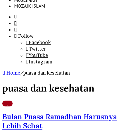
MUSLIMAH
MOZAIK ISLAM
Search
for
Sidebar
Log
In
Follow
Facebook
Twitter
YouTube
Instagram
Home
/
puasa dan kesehatan
puasa dan kesehatan
.
Bulan Puasa Ramadhan Harusnya
Lebih Sehat