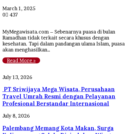
March 1, 2025
0
437
MyMegawisata.com – Sebenarnya puasa di bulan
Ramadhan tidak terkait secara khusus dengan
kesehatan. Tapi dalam pandangan ulama Islam, puasa
akan menghasilkan…
Read More »
PT
July 13, 2026
Sriwijaya
PT Sriwijaya Mega Wisata, Perusahaan
Mega
Wisata,
Travel Umrah Resmi dengan Pelayanan
Perusahaan
Profesional Berstandar Internasional
Travel
Umrah
Palembang
July 8, 2026
Resmi
Memang
dengan
Palembang Memang Kota Makan, Surga
Kota
Pelayanan
Makan,