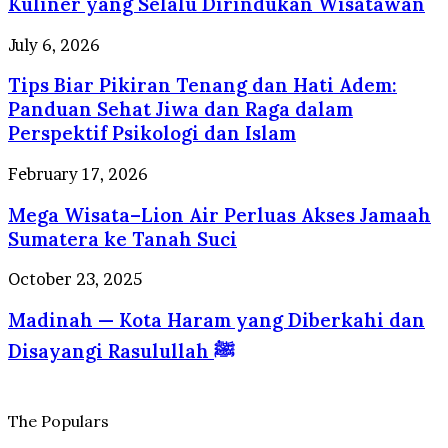
Kuliner yang Selalu Dirindukan Wisatawan
Profesional
Surga
Berstandar
Kuliner
Tips
July 6, 2026
Internasional
yang
Biar
Selalu
Tips Biar Pikiran Tenang dan Hati Adem:
Pikiran
Dirindukan
Tenang
Panduan Sehat Jiwa dan Raga dalam
Wisatawan
dan
Perspektif Psikologi dan Islam
Hati
Adem:
Mega
February 17, 2026
Panduan
Wisata–
Sehat
Mega Wisata–Lion Air Perluas Akses Jamaah
Lion
Jiwa
Air
Sumatera ke Tanah Suci
dan
Perluas
Raga
Akses
Madinah
October 23, 2025
dalam
Jamaah
—
Perspektif
Sumatera
Madinah — Kota Haram yang Diberkahi dan
Kota
Psikologi
ke
Haram
dan
Disayangi Rasulullah ﷺ
Tanah
yang
Islam
Suci
Diberkahi
dan
Disayangi
The Populars
Rasulullah