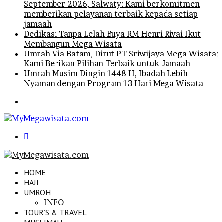
September 2026, Salwaty: Kami berkomitmen
memberikan pelayanan terbaik kepada setiap
jamaah
Dedikasi Tanpa Lelah Buya RM Henri Rivai Ikut
Membangun Mega Wisata
Umrah Via Batam, Dirut PT Sriwijaya Mega Wisata:
Kami Berikan Pilihan Terbaik untuk Jamaah
Umrah Musim Dingin 1448 H, Ibadah Lebih
Nyaman dengan Program 13 Hari Mega Wisata
Menu
Search
for
HOME
HAJI
UMROH
INFO
TOUR’S & TRAVEL