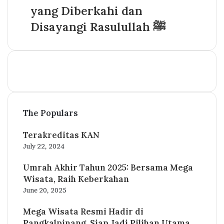
Islam
Kota
ke
yang Diberkahi dan
Haram
Tanah
yang
Disayangi Rasulullah ﷺ
Suci
Diberkahi
dan
Disayangi
Rasulullah
ﷺ
The Populars
Terakreditas KAN
July 22, 2024
Umrah Akhir Tahun 2025: Bersama Mega
Wisata, Raih Keberkahan
June 20, 2025
Mega Wisata Resmi Hadir di
Pangkalpinang, Siap Jadi Pilihan Utama