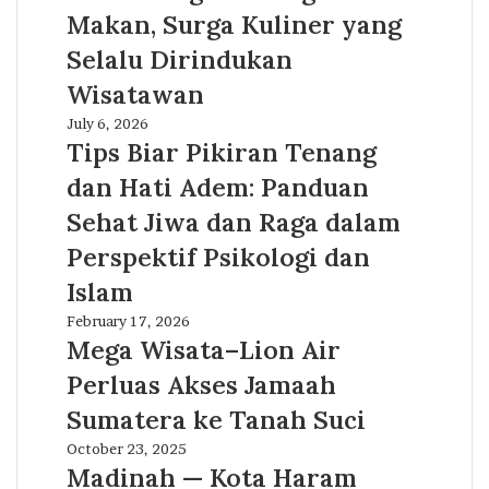
Kota
Berstandar
Makan, Surga Kuliner yang
Makan,
Internasional
Surga
Selalu Dirindukan
Kuliner
Wisatawan
yang
Selalu
Tips
July 6, 2026
Dirindukan
Biar
Tips Biar Pikiran Tenang
Wisatawan
Pikiran
dan Hati Adem: Panduan
Tenang
dan
Sehat Jiwa dan Raga dalam
Hati
Perspektif Psikologi dan
Adem:
Panduan
Islam
Sehat
Mega
February 17, 2026
Jiwa
Wisata–
Mega Wisata–Lion Air
dan
Lion
Raga
Perluas Akses Jamaah
Air
dalam
Perluas
Sumatera ke Tanah Suci
Perspektif
Akses
Psikologi
Madinah
October 23, 2025
Jamaah
dan
—
Madinah — Kota Haram
Sumatera