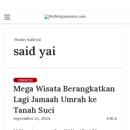
Menu
S
fo
Home
/
said yai
said yai
UMROH
Mega Wisata Berangkatkan
Lagi Jamaah Umrah ke
Tanah Suci
September 25, 2024
0
814