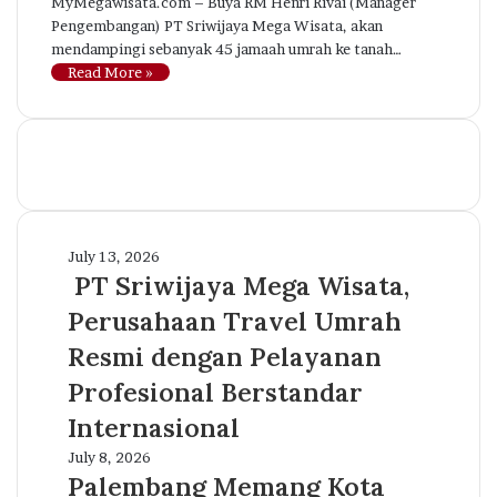
MyMegawisata.com – Buya RM Henri Rivai (Manager
Pengembangan) PT Sriwijaya Mega Wisata, akan
mendampingi sebanyak 45 jamaah umrah ke tanah…
Read More »
PT
July 13, 2026
Sriwijaya
PT Sriwijaya Mega Wisata,
Mega
Perusahaan Travel Umrah
Wisata,
Perusahaan
Resmi dengan Pelayanan
Travel
Profesional Berstandar
Umrah
Resmi
Internasional
dengan
Palembang
July 8, 2026
Pelayanan
Memang
Palembang Memang Kota
Profesional