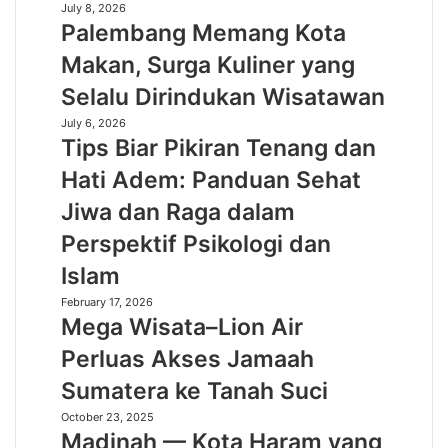
Palembang
July 8, 2026
Pelayanan
Palembang Memang Kota
Memang
Profesional
Kota
Makan, Surga Kuliner yang
Berstandar
Makan,
Internasional
Selalu Dirindukan Wisatawan
Surga
Kuliner
Tips
July 6, 2026
yang
Tips Biar Pikiran Tenang dan
Biar
Selalu
Pikiran
Hati Adem: Panduan Sehat
Dirindukan
Tenang
Wisatawan
Jiwa dan Raga dalam
dan
Hati
Perspektif Psikologi dan
Adem:
Islam
Panduan
Sehat
Mega
February 17, 2026
Jiwa
Mega Wisata–Lion Air
Wisata–
dan
Lion
Perluas Akses Jamaah
Raga
Air
dalam
Sumatera ke Tanah Suci
Perluas
Perspektif
Akses
Psikologi
Madinah
October 23, 2025
Jamaah
Madinah — Kota Haram yang
dan
—