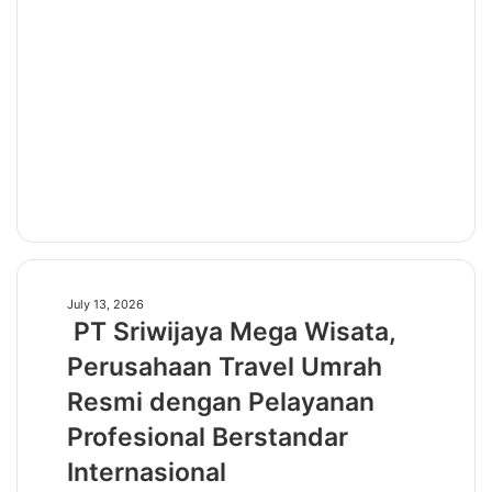
PT
July 13, 2026
PT Sriwijaya Mega Wisata,
Sriwijaya
Mega
Perusahaan Travel Umrah
Wisata,
Resmi dengan Pelayanan
Perusahaan
Travel
Profesional Berstandar
Umrah
Internasional
Resmi
dengan