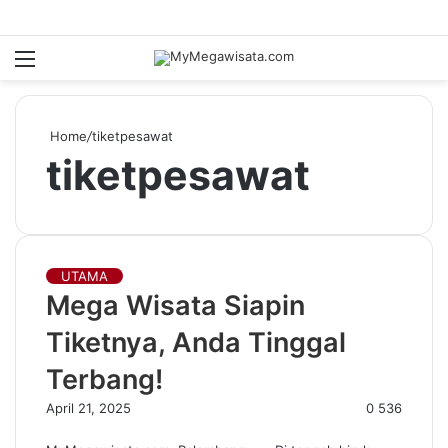
Menu
S
fo
Home
/
tiketpesawat
tiketpesawat
UTAMA
Mega Wisata Siapin
Tiketnya, Anda Tinggal
Terbang!
April 21, 2025
0
536