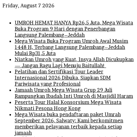
Friday, August 7 2026
Breaking News
UMROH HEMAT HANYA Rp26,5 Juta, Mega Wisata
Buka Program 9 Hari dengan Penerbangan
Langsung Palembang–Jeddah
Mega Wisata Buka Program Umroh Awal Musim
1448 H, Terbang Langsung Palembang–Jeddah
Mulai Rp31,5 Juta
Niatkan Umroh yang Kuat, Insya Allah Dicukupkan
— Jangan Ragu Lagi Menuju Baitullah!
Pelatihan dan Sertifikasi Tour Leader
Internasional 2026 Dibuka, Siapkan SDM
Pariwisata yang Profesional
Jamaah Umroh Mega Wisata Grup 29 Juli
Rampungkan Ibadah Inti Umroh di Masjidil Haram
Peserta Tour Halal Konsorsium Mega Wisata
Nikmati Pesona Hong Kong
Mega Wisata buka pendaftaran paket Umrah
September 2026, Salwaty: Kami berkomitmen
memberikan pelayanan terbaik kepada setiap
jamaah