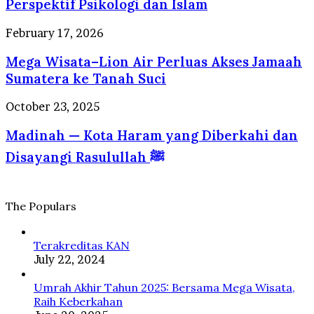
Perspektif Psikologi dan Islam
Hati
Adem:
Mega
February 17, 2026
Panduan
Wisata–
Sehat
Mega Wisata–Lion Air Perluas Akses Jamaah
Lion
Jiwa
Air
Sumatera ke Tanah Suci
dan
Perluas
Raga
Akses
Madinah
October 23, 2025
dalam
Jamaah
—
Perspektif
Sumatera
Madinah — Kota Haram yang Diberkahi dan
Kota
Psikologi
ke
Haram
dan
Disayangi Rasulullah ﷺ
Tanah
yang
Islam
Suci
Diberkahi
dan
Disayangi
The Populars
Rasulullah
ﷺ
Terakreditas KAN
July 22, 2024
Umrah Akhir Tahun 2025: Bersama Mega Wisata,
Raih Keberkahan