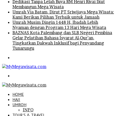
Dedikasi Tanpa Lelah Buya RM Henri Rivai Ikut
Membangun Mega Wisata
Umrah Via Batam, Dirut PT Sriwijaya Mega Wisata:
Kami Berikan Pilihan Terbaik untuk Jamaah
Umrah Musim Dingin 1448 H, Ibadah Lebih
Nyaman dengan Program 13 Hari Mega Wisata
BAZNAS Kota Palembang dan SLB Negeri Pembina
Gelar Pelatihan Bahasa Isyarat Al-Qur’an,
Tingkatkan Dakwah Inklusif bagi Penyandang
Tunarungu
Menu
Search
for
HOME
HAJI
UMROH
INFO
TOUR’S & TRAVEL