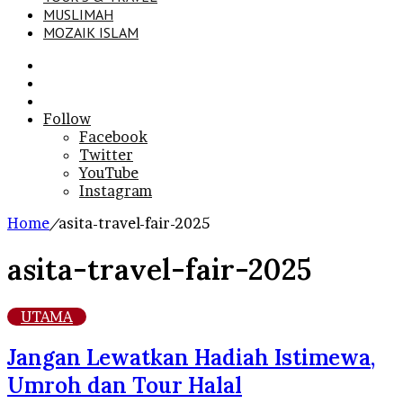
MUSLIMAH
MOZAIK ISLAM
Search
for
Sidebar
Log
In
Follow
Facebook
Twitter
YouTube
Instagram
Home
/
asita-travel-fair-2025
asita-travel-fair-2025
UTAMA
Jangan Lewatkan Hadiah Istimewa,
Umroh dan Tour Halal