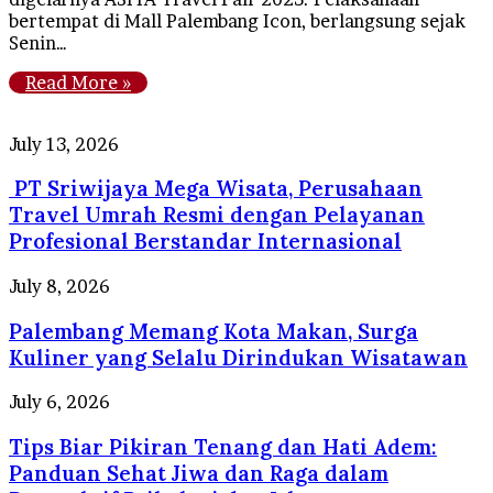
bertempat di Mall Palembang Icon, berlangsung sejak
Senin…
Read More »
PT
July 13, 2026
Sriwijaya
PT Sriwijaya Mega Wisata, Perusahaan
Mega
Wisata,
Travel Umrah Resmi dengan Pelayanan
Perusahaan
Profesional Berstandar Internasional
Travel
Umrah
Palembang
July 8, 2026
Resmi
Memang
dengan
Palembang Memang Kota Makan, Surga
Kota
Pelayanan
Makan,
Kuliner yang Selalu Dirindukan Wisatawan
Profesional
Surga
Berstandar
Kuliner
Tips
July 6, 2026
Internasional
yang
Biar
Selalu
Tips Biar Pikiran Tenang dan Hati Adem:
Pikiran
Dirindukan
Tenang
Panduan Sehat Jiwa dan Raga dalam
Wisatawan
dan