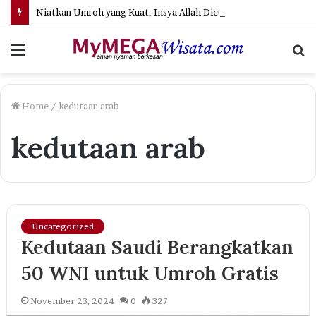
Niatkan Umroh yang Kuat, Insya Allah Dicukupkan — Jangan Ragu Lagi Menuju Baitullah!
Menu
S
fo
Home
/
kedutaan arab
kedutaan arab
Uncategorized
Kedutaan Saudi Berangkatkan
50 WNI untuk Umroh Gratis
November 23, 2024
0
327