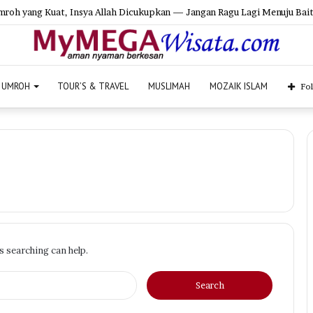
roh yang Kuat, Insya Allah Dicukupkan — Jangan Ragu Lagi Menuju Bait
UMROH
TOUR’S & TRAVEL
MUSLIMAH
MOZAIK ISLAM
Fo
s searching can help.
Search
for: