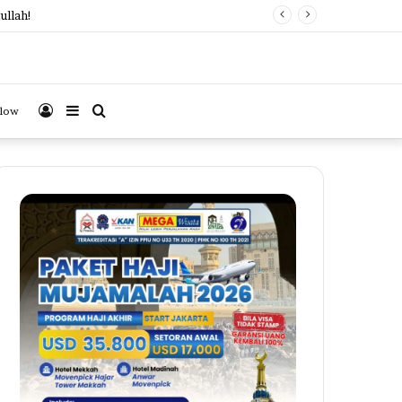
ullah!
Log
Sidebar
Search
llow
In
for