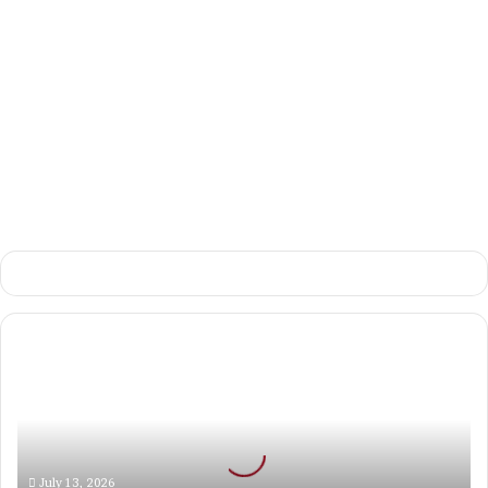
March 5, 2025
0
480
PT
Sriwijaya
Mega
Wisata,
Perusahaan
Travel
Umrah
July 13, 2026