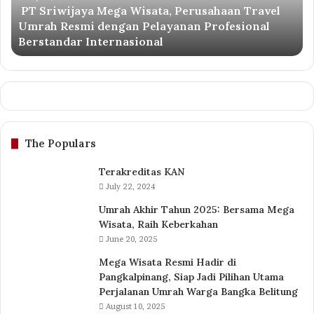
PT Sriwijaya Mega Wisata, Perusahaan Travel
Resmi
Umrah Resmi dengan Pelayanan Profesional
dengan
Berstandar Internasional
Pelayanan
Profesional
Berstandar
Internasional
The Populars
Terakreditas KAN
July 22, 2024
Umrah Akhir Tahun 2025: Bersama Mega
Wisata, Raih Keberkahan
June 20, 2025
Mega Wisata Resmi Hadir di
Pangkalpinang, Siap Jadi Pilihan Utama
Perjalanan Umrah Warga Bangka Belitung
August 10, 2025