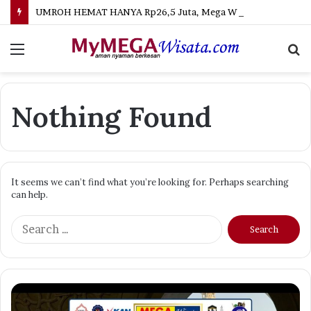
UMROH HEMAT HANYA Rp26,5 Juta, Mega Wisata Buka Program 9 Hari dengan Penerbangan Langsung Palembang–Jeddah
Menu
S
fo
Nothing Found
It seems we can’t find what you’re looking for. Perhaps searching
can help.
Search
for: