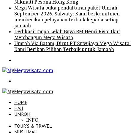
Nikmati Pesona Hong Kong
Mega Wisata buka pendaftaran paket Umrah
September 2026, Salwaty: Kami berkomitmen
memberikan pelayanan terbaik kepada setiap
jamaah
Dedikasi Tanpa Lelah Buya RM Henri Rivai Ikut
Membangun Mega Wisata
Umrah Via Batam, Dirut PT Sriwijaya Mega Wisata:
Kami Berikan Pilihan Terbaik untuk Jamaah
Menu
Search
for
HOME
HAJI
UMROH
INFO
TOUR’S & TRAVEL
MUSLIMAH