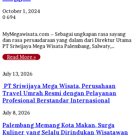
October 1, 2024
0
694
MyMegawisata.com – Sebagai ungkapan rasa sayang
dan rasa persaudaraan yang dalam dari Direktur Utama
PT Sriwijaya Mega Wisata Palembang, Salwaty,…
Read More »
PT
July 13, 2026
Sriwijaya
PT Sriwijaya Mega Wisata, Perusahaan
Mega
Wisata,
Travel Umrah Resmi dengan Pelayanan
Perusahaan
Profesional Berstandar Internasional
Travel
Umrah
Palembang
July 8, 2026
Resmi
Memang
dengan
Palembang Memang Kota Makan, Surga
Kota
Pelayanan
Makan,
Kuliner yang Selalu Dirindukan Wisatawan
Profesional