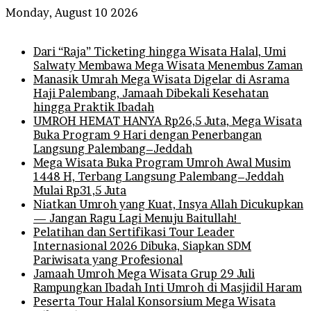
Monday, August 10 2026
Breaking News
Dari “Raja” Ticketing hingga Wisata Halal, Umi
Salwaty Membawa Mega Wisata Menembus Zaman
Manasik Umrah Mega Wisata Digelar di Asrama
Haji Palembang, Jamaah Dibekali Kesehatan
hingga Praktik Ibadah
UMROH HEMAT HANYA Rp26,5 Juta, Mega Wisata
Buka Program 9 Hari dengan Penerbangan
Langsung Palembang–Jeddah
Mega Wisata Buka Program Umroh Awal Musim
1448 H, Terbang Langsung Palembang–Jeddah
Mulai Rp31,5 Juta
Niatkan Umroh yang Kuat, Insya Allah Dicukupkan
— Jangan Ragu Lagi Menuju Baitullah!
Pelatihan dan Sertifikasi Tour Leader
Internasional 2026 Dibuka, Siapkan SDM
Pariwisata yang Profesional
Jamaah Umroh Mega Wisata Grup 29 Juli
Rampungkan Ibadah Inti Umroh di Masjidil Haram
Peserta Tour Halal Konsorsium Mega Wisata