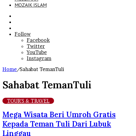
MOZAIK ISLAM
Search
for
Sidebar
Log
In
Follow
Facebook
Twitter
YouTube
Instagram
Home
/
Sahabat TemanTuli
Sahabat TemanTuli
TOUR'S & TRAVEL
Mega Wisata Beri Umroh Gratis
Kepada Teman Tuli Dari Lubuk
Linggau