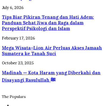
Surga
Berstandar
Kuliner
Tips
July 6, 2026
Internasional
yang
Biar
Selalu
Tips Biar Pikiran Tenang dan Hati Adem:
Pikiran
Dirindukan
Tenang
Panduan Sehat Jiwa dan Raga dalam
Wisatawan
dan
Perspektif Psikologi dan Islam
Hati
Adem:
Mega
February 17, 2026
Panduan
Wisata–
Sehat
Mega Wisata–Lion Air Perluas Akses Jamaah
Lion
Jiwa
Air
Sumatera ke Tanah Suci
dan
Perluas
Raga
Akses
Madinah
October 23, 2025
dalam
Jamaah
—
Perspektif
Sumatera
Madinah — Kota Haram yang Diberkahi dan
Kota
Psikologi
ke
Haram
dan
Disayangi Rasulullah ﷺ
Tanah
yang
Islam
Suci
Diberkahi
dan
Disayangi
The Populars
Rasulullah