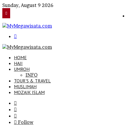
Sunday, August 9 2026
Search
for
HOME
HAJI
UMROH
INFO
TOUR’S & TRAVEL
MUSLIMAH
MOZAIK ISLAM
Search
for
Sidebar
Log
In
Follow