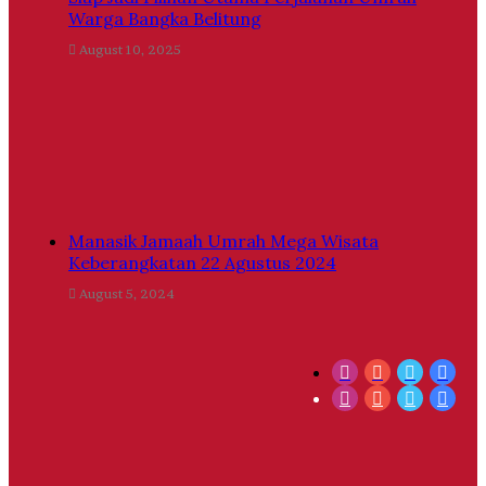
Warga Bangka Belitung
August 10, 2025
Manasik Jamaah Umrah Mega Wisata
Keberangkatan 22 Agustus 2024
August 5, 2024
Instagram
YouTube
Twitter
Fac
Instagram
YouTube
Twitter
Fac