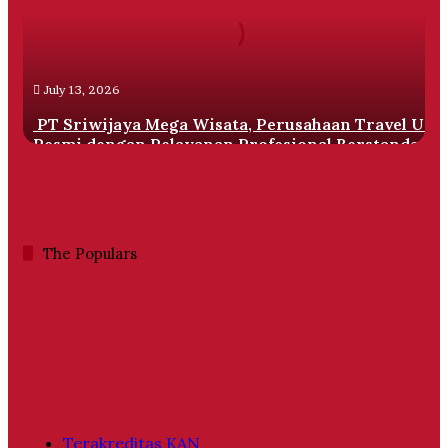
Perusahaan
Travel
Umrah
Resmi
July 13, 2026
dengan
Pelayanan
PT Sriwijaya Mega Wisata, Perusahaan Travel Um
Profesional
Resmi dengan Pelayanan Profesional Berstandar
Berstandar
Internasional
Internasional
The Populars
Terakreditas KAN