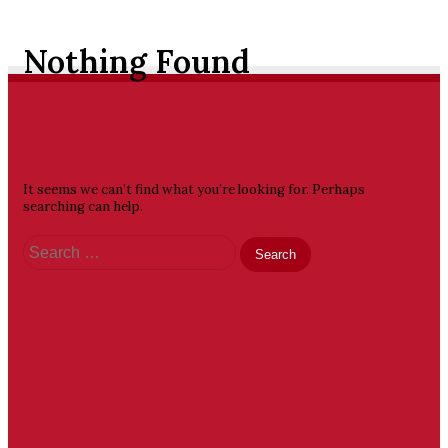
Nothing Found
It seems we can’t find what you’re looking for. Perhaps
searching can help.
Search
for:
PT
Sriwijaya
Mega
Wisata,