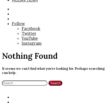
MOZAIK ISLAM
Search
for
Sidebar
Log
In
Follow
Facebook
Twitter
YouTube
Instagram
Nothing Found
It seems we can’t find what you’re looking for. Perhaps searching
can help.
Search
for: