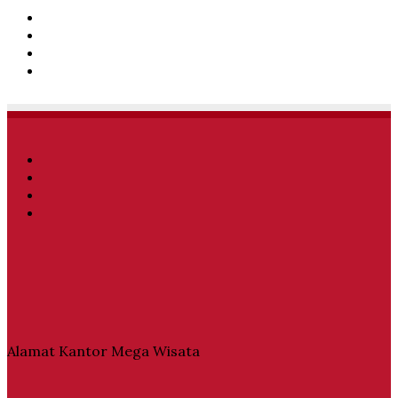
Facebook
Twitter
YouTube
Instagram
Facebook
Twitter
YouTube
Instagram
Alamat Kantor Mega Wisata