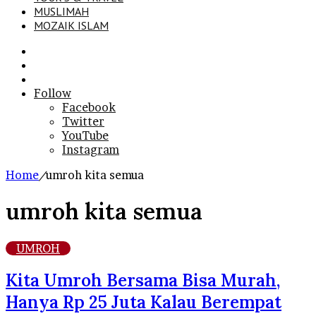
MUSLIMAH
MOZAIK ISLAM
Search
for
Sidebar
Log
In
Follow
Facebook
Twitter
YouTube
Instagram
Home
/
umroh kita semua
umroh kita semua
UMROH
Kita Umroh Bersama Bisa Murah,
Hanya Rp 25 Juta Kalau Berempat