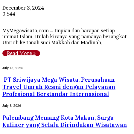
December 3, 2024
0
544
MyMegawisata.com – Impian dan harapan setiap
ummat Islam. Itulah kiranya yang namanya berangkat
Umroh ke tanah suci Makkah dan Madinah.…
Read More »
PT
July 13, 2026
Sriwijaya
PT Sriwijaya Mega Wisata, Perusahaan
Mega
Wisata,
Travel Umrah Resmi dengan Pelayanan
Perusahaan
Profesional Berstandar Internasional
Travel
Umrah
Palembang
July 8, 2026
Resmi
Memang
dengan
Palembang Memang Kota Makan, Surga
Kota
Pelayanan
Makan,
Kuliner yang Selalu Dirindukan Wisatawan
Profesional
Surga
Berstandar