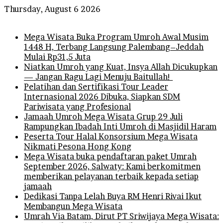
Thursday, August 6 2026
Breaking News
Mega Wisata Buka Program Umroh Awal Musim
1448 H, Terbang Langsung Palembang–Jeddah
Mulai Rp31,5 Juta
Niatkan Umroh yang Kuat, Insya Allah Dicukupkan
— Jangan Ragu Lagi Menuju Baitullah!
Pelatihan dan Sertifikasi Tour Leader
Internasional 2026 Dibuka, Siapkan SDM
Pariwisata yang Profesional
Jamaah Umroh Mega Wisata Grup 29 Juli
Rampungkan Ibadah Inti Umroh di Masjidil Haram
Peserta Tour Halal Konsorsium Mega Wisata
Nikmati Pesona Hong Kong
Mega Wisata buka pendaftaran paket Umrah
September 2026, Salwaty: Kami berkomitmen
memberikan pelayanan terbaik kepada setiap
jamaah
Dedikasi Tanpa Lelah Buya RM Henri Rivai Ikut
Membangun Mega Wisata
Umrah Via Batam, Dirut PT Sriwijaya Mega Wisata: