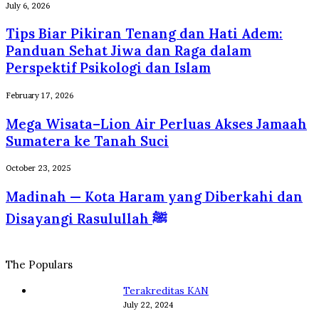
Kuliner
Tips
July 6, 2026
Internasional
yang
Biar
Tips Biar Pikiran Tenang dan Hati Adem:
Selalu
Pikiran
Dirindukan
Tenang
Panduan Sehat Jiwa dan Raga dalam
Wisatawan
dan
Perspektif Psikologi dan Islam
Hati
Adem:
Mega
February 17, 2026
Panduan
Wisata–
Sehat
Mega Wisata–Lion Air Perluas Akses Jamaah
Lion
Jiwa
Air
Sumatera ke Tanah Suci
dan
Perluas
Raga
Akses
Madinah
October 23, 2025
dalam
Jamaah
—
Perspektif
Madinah — Kota Haram yang Diberkahi dan
Sumatera
Kota
Psikologi
ke
Haram
Disayangi Rasulullah ﷺ
dan
Tanah
yang
Islam
Suci
Diberkahi
dan
The Populars
Disayangi
Rasulullah
Terakreditas KAN
ﷺ
July 22, 2024