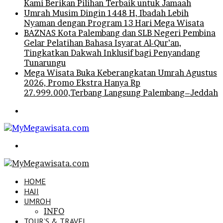
Kami Berikan Pilihan Terbaik untuk Jamaah
Umrah Musim Dingin 1448 H, Ibadah Lebih
Nyaman dengan Program 13 Hari Mega Wisata
BAZNAS Kota Palembang dan SLB Negeri Pembina
Gelar Pelatihan Bahasa Isyarat Al-Qur’an,
Tingkatkan Dakwah Inklusif bagi Penyandang
Tunarungu
Mega Wisata Buka Keberangkatan Umrah Agustus
2026, Promo Ekstra Hanya Rp
27.999.000,Terbang Langsung Palembang–Jeddah
Menu
Search
for
HOME
HAJI
UMROH
INFO
TOUR’S & TRAVEL