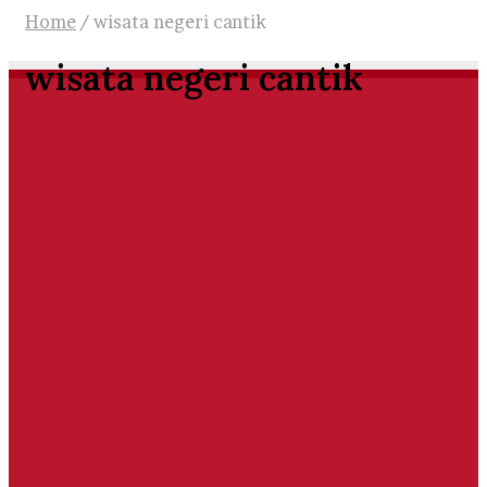
Home
/
wisata negeri cantik
wisata negeri cantik
TOUR'S & TRAVEL
Inilah 12 Obyek Wisata Alam
Indonesia, Terindah di Dunia
November 22, 2024
0
441