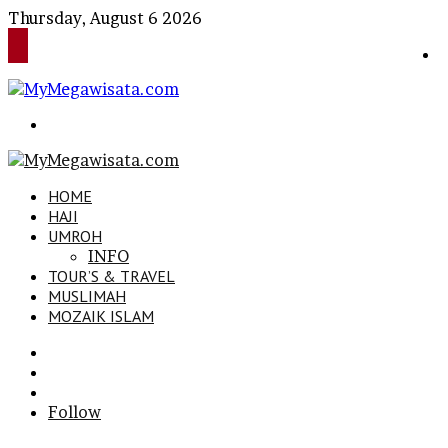
Thursday, August 6 2026
Search
for
HOME
HAJI
UMROH
INFO
TOUR’S & TRAVEL
MUSLIMAH
MOZAIK ISLAM
Search
for
Sidebar
Log
In
Follow