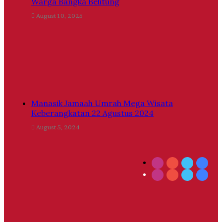
Warga Bangka Belitung
August 10, 2025
Manasik Jamaah Umrah Mega Wisata
Keberangkatan 22 Agustus 2024
August 5, 2024
Instagram
YouTube
Twitter
Face
Instagram
YouTube
Twitter
Face