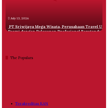
Travel
Umrah
Resmi
July 13, 2026
dengan
Pelayanan
PT Sriwijaya Mega Wisata, Perusahaan Travel Um
Profesional
Resmi dengan Pelayanan Profesional Berstandar
Berstandar
Internasional
Internasional
The Populars
Terakreditas KAN