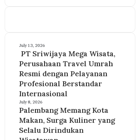
PT
July 13, 2026
Sriwijaya
PT Sriwijaya Mega Wisata,
Mega
Perusahaan Travel Umrah
Wisata,
Perusahaan
Resmi dengan Pelayanan
Travel
Profesional Berstandar
Umrah
Resmi
Internasional
dengan
Palembang
July 8, 2026
Pelayanan
Memang
Palembang Memang Kota
Profesional
Kota
Berstandar
Makan, Surga Kuliner yang
Makan,
Internasional
Surga
Selalu Dirindukan
Kuliner