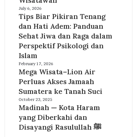
Wisatawan
yang
Selalu
Tips
July 6, 2026
Dirindukan
Biar
Tips Biar Pikiran Tenang
Wisatawan
Pikiran
dan Hati Adem: Panduan
Tenang
dan
Sehat Jiwa dan Raga dalam
Hati
Perspektif Psikologi dan
Adem:
Panduan
Islam
Sehat
Mega
February 17, 2026
Jiwa
Wisata–
Mega Wisata–Lion Air
dan
Lion
Raga
Perluas Akses Jamaah
Air
dalam
Perluas
Sumatera ke Tanah Suci
Perspektif
Akses
Psikologi
Madinah
October 23, 2025
Jamaah
dan
—
Madinah — Kota Haram
Sumatera
Islam
Kota
ke
yang Diberkahi dan
Haram
Tanah
yang
Disayangi Rasulullah ﷺ
Suci
Diberkahi