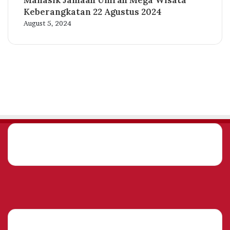
Manasik Jamaah Umrah Mega Wisata
Keberangkatan 22 Agustus 2024
August 5, 2024
Facebook
Twitter
YouTube
Instagram
Facebook
Twitter
YouTube
Instagram