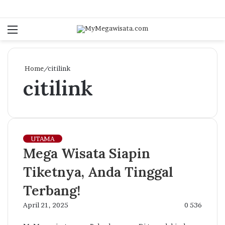
Menu
S
fo
Home
/
citilink
citilink
UTAMA
Mega Wisata Siapin
Tiketnya, Anda Tinggal
Terbang!
April 21, 2025
0
536