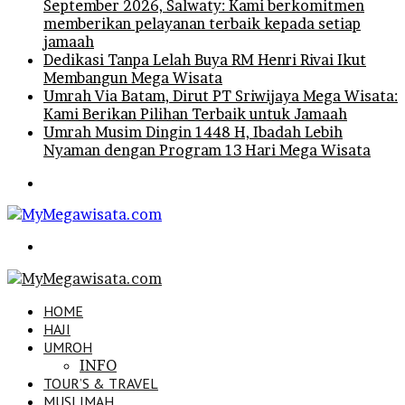
September 2026, Salwaty: Kami berkomitmen
memberikan pelayanan terbaik kepada setiap
jamaah
Dedikasi Tanpa Lelah Buya RM Henri Rivai Ikut
Membangun Mega Wisata
Umrah Via Batam, Dirut PT Sriwijaya Mega Wisata:
Kami Berikan Pilihan Terbaik untuk Jamaah
Umrah Musim Dingin 1448 H, Ibadah Lebih
Nyaman dengan Program 13 Hari Mega Wisata
Menu
Search
for
HOME
HAJI
UMROH
INFO
TOUR’S & TRAVEL
MUSLIMAH