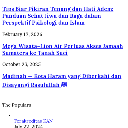
yang
Biar
Selalu
Tips Biar Pikiran Tenang dan Hati Adem:
Pikiran
Dirindukan
Tenang
Panduan Sehat Jiwa dan Raga dalam
Wisatawan
dan
Perspektif Psikologi dan Islam
Hati
Adem:
Mega
February 17, 2026
Panduan
Wisata–
Sehat
Mega Wisata–Lion Air Perluas Akses Jamaah
Lion
Jiwa
Air
Sumatera ke Tanah Suci
dan
Perluas
Raga
Akses
Madinah
October 23, 2025
dalam
Jamaah
—
Perspektif
Sumatera
Madinah — Kota Haram yang Diberkahi dan
Kota
Psikologi
ke
Haram
dan
Disayangi Rasulullah ﷺ
Tanah
yang
Islam
Suci
Diberkahi
dan
Disayangi
The Populars
Rasulullah
ﷺ
Terakreditas KAN
July 22, 2024