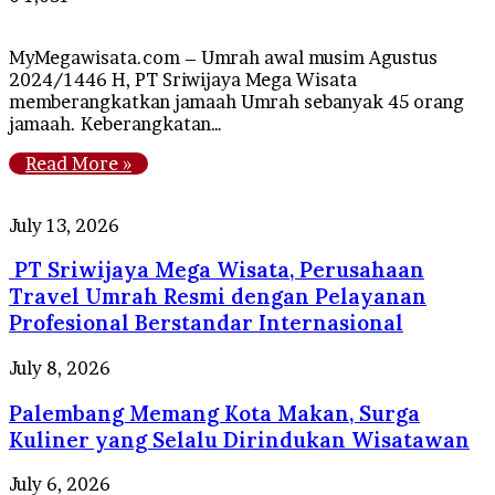
MyMegawisata.com – Umrah awal musim Agustus
2024/1446 H, PT Sriwijaya Mega Wisata
memberangkatkan jamaah Umrah sebanyak 45 orang
jamaah. Keberangkatan…
Read More »
PT
July 13, 2026
Sriwijaya
PT Sriwijaya Mega Wisata, Perusahaan
Mega
Wisata,
Travel Umrah Resmi dengan Pelayanan
Perusahaan
Profesional Berstandar Internasional
Travel
Umrah
Palembang
July 8, 2026
Resmi
Memang
dengan
Palembang Memang Kota Makan, Surga
Kota
Pelayanan
Makan,
Kuliner yang Selalu Dirindukan Wisatawan
Profesional
Surga
Berstandar
Kuliner
Tips
July 6, 2026
Internasional