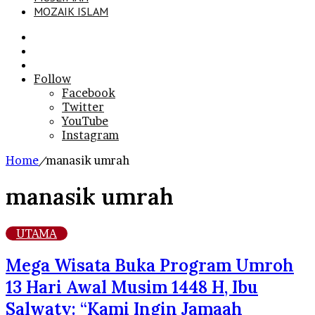
MOZAIK ISLAM
Search
for
Sidebar
Log
In
Follow
Facebook
Twitter
YouTube
Instagram
Home
/
manasik umrah
manasik umrah
UTAMA
Mega Wisata Buka Program Umroh
13 Hari Awal Musim 1448 H, Ibu
Salwaty: “Kami Ingin Jamaah