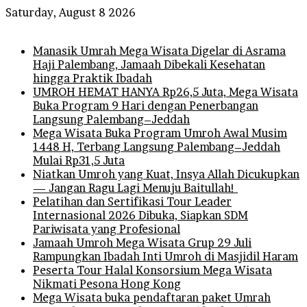
Saturday, August 8 2026
Breaking News
Manasik Umrah Mega Wisata Digelar di Asrama
Haji Palembang, Jamaah Dibekali Kesehatan
hingga Praktik Ibadah
UMROH HEMAT HANYA Rp26,5 Juta, Mega Wisata
Buka Program 9 Hari dengan Penerbangan
Langsung Palembang–Jeddah
Mega Wisata Buka Program Umroh Awal Musim
1448 H, Terbang Langsung Palembang–Jeddah
Mulai Rp31,5 Juta
Niatkan Umroh yang Kuat, Insya Allah Dicukupkan
— Jangan Ragu Lagi Menuju Baitullah!
Pelatihan dan Sertifikasi Tour Leader
Internasional 2026 Dibuka, Siapkan SDM
Pariwisata yang Profesional
Jamaah Umroh Mega Wisata Grup 29 Juli
Rampungkan Ibadah Inti Umroh di Masjidil Haram
Peserta Tour Halal Konsorsium Mega Wisata
Nikmati Pesona Hong Kong
Mega Wisata buka pendaftaran paket Umrah