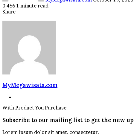
0
456
1 minute read
Facebook
Twitter
LinkedIn
Tumblr
Pinterest
Reddit
VKontakte
Odnoklassniki
Pocket
Share
Facebook
Twitter
LinkedIn
Tumblr
Pinterest
Reddit
VKontakte
Odnoklassniki
Pocket
Share
Print
via
Email
MyMegawisata.com
Website
With Product You Purchase
Subscribe to our mailing list to get the new up
Lorem ipsum dolor sit amet, consectetur.