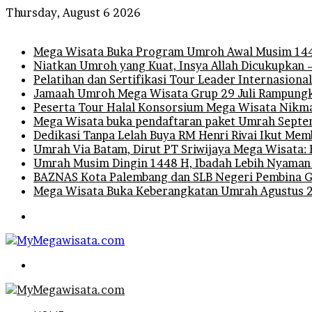
Thursday, August 6 2026
Breaking News
Mega Wisata Buka Program Umroh Awal Musim 1448
Niatkan Umroh yang Kuat, Insya Allah Dicukupkan 
Pelatihan dan Sertifikasi Tour Leader Internasiona
Jamaah Umroh Mega Wisata Grup 29 Juli Rampungka
Peserta Tour Halal Konsorsium Mega Wisata Nikm
Mega Wisata buka pendaftaran paket Umrah Septem
Dedikasi Tanpa Lelah Buya RM Henri Rivai Ikut M
Umrah Via Batam, Dirut PT Sriwijaya Mega Wisata: 
Umrah Musim Dingin 1448 H, Ibadah Lebih Nyaman
BAZNAS Kota Palembang dan SLB Negeri Pembina Gel
Mega Wisata Buka Keberangkatan Umrah Agustus 
Menu
Search
for