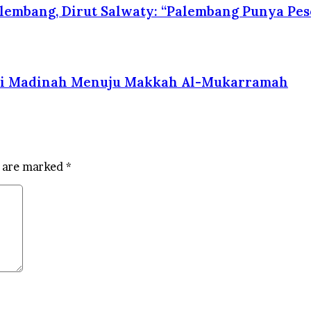
lembang, Dirut Salwaty: “Palembang Punya Pes
ari Madinah Menuju Makkah Al-Mukarramah
s are marked
*