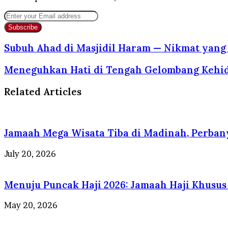
Enter
your
Email
address
Subuh Ahad di Masjidil Haram — Nikmat yang
Meneguhkan Hati di Tengah Gelombang Kehi
Related Articles
Jamaah Mega Wisata Tiba di Madinah, Perbany
July 20, 2026
Menuju Puncak Haji 2026: Jamaah Haji Khusus
May 20, 2026