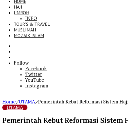
HOME
HAJI
UMROH
INFO
TOUR’S & TRAVEL
MUSLIMAH
MOZAIK ISLAM
Search
for
Sidebar
Log
In
Follow
Facebook
Twitter
YouTube
Instagram
Home
/
UTAMA
/
Pemerintah Kebut Reformasi Sistem Haji
UTAMA
Pemerintah Kebut Reformasi Sistem Ha