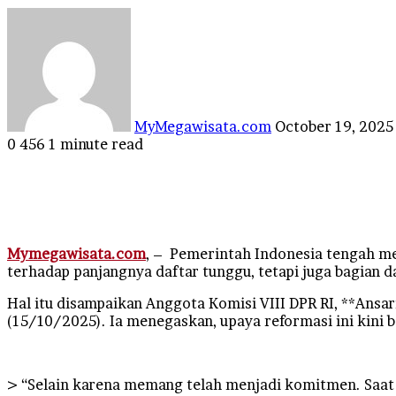
Send
an
email
MyMegawisata.com
October 19, 2025
0
456
1 minute read
Facebook
Twitter
LinkedIn
Tumblr
Pinterest
Reddit
VKontakte
Odnoklassniki
Pocket
Mymegawisata.com
, – Pemerintah Indonesia tengah me
terhadap panjangnya daftar tunggu, tetapi juga bagian d
Hal itu disampaikan Anggota Komisi VIII DPR RI, **Ansa
(15/10/2025). Ia menegaskan, upaya reformasi ini kini b
> “Selain karena memang telah menjadi komitmen. Saat i