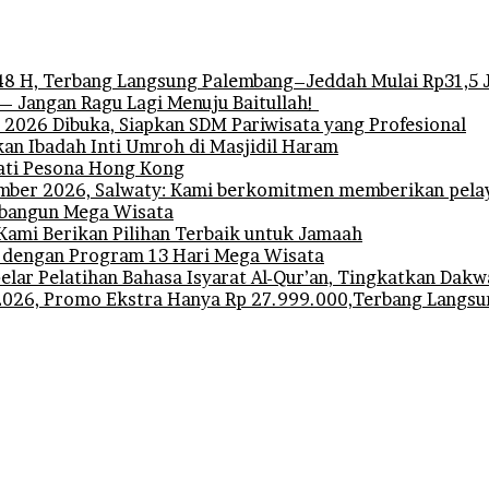
 H, Terbang Langsung Palembang–Jeddah Mulai Rp31,5 
— Jangan Ragu Lagi Menuju Baitullah!
l 2026 Dibuka, Siapkan SDM Pariwisata yang Profesional
n Ibadah Inti Umroh di Masjidil Haram
ati Pesona Hong Kong
ber 2026, Salwaty: Kami berkomitmen memberikan pelay
embangun Mega Wisata
Kami Berikan Pilihan Terbaik untuk Jamaah
 dengan Program 13 Hari Mega Wisata
ar Pelatihan Bahasa Isyarat Al-Qur’an, Tingkatkan Dakw
2026, Promo Ekstra Hanya Rp 27.999.000,Terbang Langs