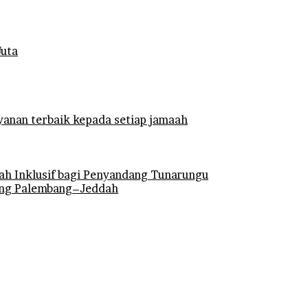
Juta
anan terbaik kepada setiap jamaah
ah Inklusif bagi Penyandang Tunarungu
ung Palembang–Jeddah