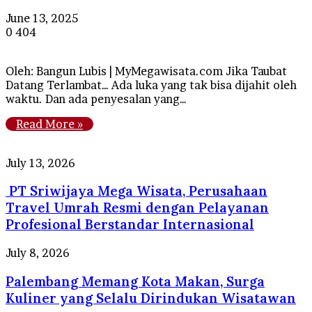
June 13, 2025
0
404
Oleh: Bangun Lubis | MyMegawisata.com Jika Taubat
Datang Terlambat… Ada luka yang tak bisa dijahit oleh
waktu. Dan ada penyesalan yang…
Read More »
PT
July 13, 2026
Sriwijaya
PT Sriwijaya Mega Wisata, Perusahaan
Mega
Wisata,
Travel Umrah Resmi dengan Pelayanan
Perusahaan
Profesional Berstandar Internasional
Travel
Umrah
Palembang
July 8, 2026
Resmi
Memang
dengan
Palembang Memang Kota Makan, Surga
Kota
Pelayanan
Makan,
Kuliner yang Selalu Dirindukan Wisatawan
Profesional
Surga