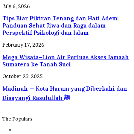
Berstandar
Kuliner
Tips
July 6, 2026
Internasional
yang
Biar
Selalu
Tips Biar Pikiran Tenang dan Hati Adem:
Pikiran
Dirindukan
Tenang
Panduan Sehat Jiwa dan Raga dalam
Wisatawan
dan
Perspektif Psikologi dan Islam
Hati
Adem:
Mega
February 17, 2026
Panduan
Wisata–
Sehat
Mega Wisata–Lion Air Perluas Akses Jamaah
Lion
Jiwa
Air
Sumatera ke Tanah Suci
dan
Perluas
Raga
Akses
Madinah
October 23, 2025
dalam
Jamaah
—
Perspektif
Sumatera
Madinah — Kota Haram yang Diberkahi dan
Kota
Psikologi
ke
Haram
dan
Disayangi Rasulullah ﷺ
Tanah
yang
Islam
Suci
Diberkahi
dan
Disayangi
The Populars
Rasulullah
ﷺ