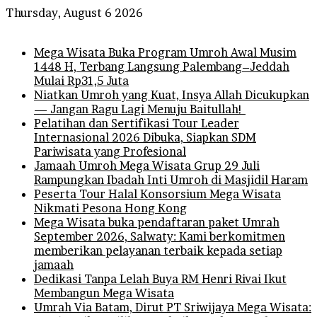
Thursday, August 6 2026
Breaking News
Mega Wisata Buka Program Umroh Awal Musim
1448 H, Terbang Langsung Palembang–Jeddah
Mulai Rp31,5 Juta
Niatkan Umroh yang Kuat, Insya Allah Dicukupkan
— Jangan Ragu Lagi Menuju Baitullah!
Pelatihan dan Sertifikasi Tour Leader
Internasional 2026 Dibuka, Siapkan SDM
Pariwisata yang Profesional
Jamaah Umroh Mega Wisata Grup 29 Juli
Rampungkan Ibadah Inti Umroh di Masjidil Haram
Peserta Tour Halal Konsorsium Mega Wisata
Nikmati Pesona Hong Kong
Mega Wisata buka pendaftaran paket Umrah
September 2026, Salwaty: Kami berkomitmen
memberikan pelayanan terbaik kepada setiap
jamaah
Dedikasi Tanpa Lelah Buya RM Henri Rivai Ikut
Membangun Mega Wisata
Umrah Via Batam, Dirut PT Sriwijaya Mega Wisata: