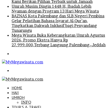
Kami Berikan Pilihan Terbaik untuk Jamaah
Umrah Musim Dingin 1448 H, Ibadah Lebih
Nyaman dengan Program 13 Hari Mega Wisata
BAZNAS Kota Palembang dan SLB Negeri Pembina
Gelar Pelatihan Bahasa Isyarat Al-Qur’an,
Tingkatkan Dakwah Inklusif bagi Penyandang
Tunarungu
Mega Wisata Buka Keberangkatan Umrah Agustus
2026, Promo Ekstra Hanya Rp
27.999.000,Terbang Langsung Palembang–Jeddah
Menu
Search
for
HOME
HAJI
UMROH
INFO
TOUR’S & TRAVEL