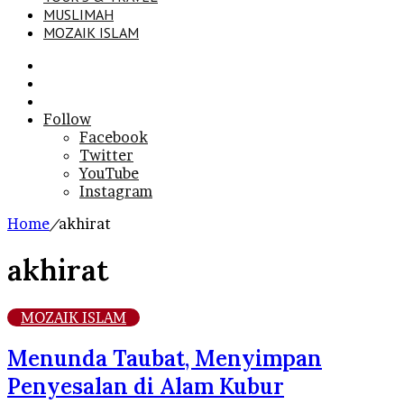
MUSLIMAH
MOZAIK ISLAM
Search
for
Sidebar
Log
In
Follow
Facebook
Twitter
YouTube
Instagram
Home
/
akhirat
akhirat
MOZAIK ISLAM
Menunda Taubat, Menyimpan
Penyesalan di Alam Kubur