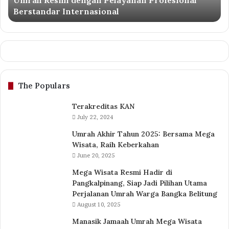
Umrah Resmi dengan Pelayanan Profesional
dengan
Berstandar Internasional
Pelayanan
Profesional
Berstandar
Internasional
The Populars
Terakreditas KAN
July 22, 2024
Umrah Akhir Tahun 2025: Bersama Mega
Wisata, Raih Keberkahan
June 20, 2025
Mega Wisata Resmi Hadir di
Pangkalpinang, Siap Jadi Pilihan Utama
Perjalanan Umrah Warga Bangka Belitung
August 10, 2025
Manasik Jamaah Umrah Mega Wisata