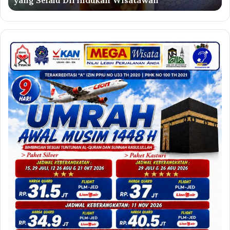
Psikologi dan Islam
dan
Raga
dalam
Perspektif
Psikologi
dan
Islam