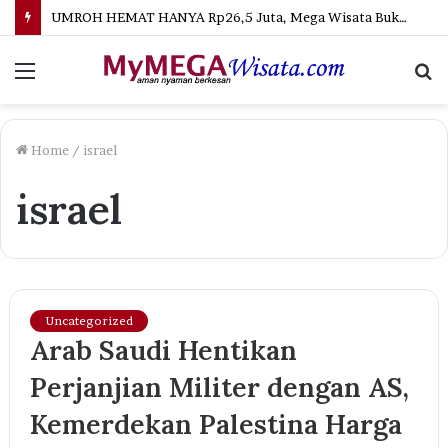
UMROH HEMAT HANYA Rp26,5 Juta, Mega Wisata Buka Program 9 Hari dengan Penerbangan Langsung Palembang–Jeddah
Menu
S
fo
Home
/
israel
israel
Uncategorized
Arab Saudi Hentikan
Perjanjian Militer dengan AS,
Kemerdekan Palestina Harga