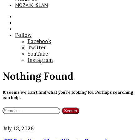
MOZAIK ISLAM
Search
for
Sidebar
Log
In
Follow
Facebook
Twitter
YouTube
Instagram
Nothing Found
It seems we can’t find what you’re looking for. Perhaps searching
can help.
Search
for:
PT
July 13, 2026
Sriwijaya