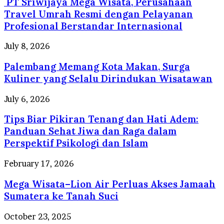
PT Sriwijaya Mega Wisata, Perusahaan
Mega
Wisata,
Travel Umrah Resmi dengan Pelayanan
Perusahaan
Profesional Berstandar Internasional
Travel
Umrah
Palembang
July 8, 2026
Resmi
Memang
dengan
Palembang Memang Kota Makan, Surga
Kota
Pelayanan
Makan,
Kuliner yang Selalu Dirindukan Wisatawan
Profesional
Surga
Berstandar
Kuliner
Tips
July 6, 2026
Internasional
yang
Biar
Selalu
Tips Biar Pikiran Tenang dan Hati Adem:
Pikiran
Dirindukan
Tenang
Panduan Sehat Jiwa dan Raga dalam
Wisatawan
dan
Perspektif Psikologi dan Islam
Hati
Adem:
Mega
February 17, 2026
Panduan
Wisata–
Sehat
Mega Wisata–Lion Air Perluas Akses Jamaah
Lion
Jiwa
Air
Sumatera ke Tanah Suci
dan
Perluas
Raga
Akses
Madinah
October 23, 2025
dalam
Jamaah