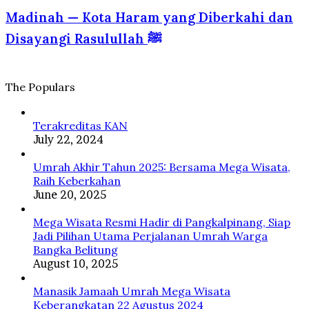
—
Perspektif
Sumatera
Madinah — Kota Haram yang Diberkahi dan
Kota
Psikologi
ke
Haram
dan
Disayangi Rasulullah ﷺ
Tanah
yang
Islam
Suci
Diberkahi
dan
Disayangi
The Populars
Rasulullah
ﷺ
Terakreditas KAN
July 22, 2024
Umrah Akhir Tahun 2025: Bersama Mega Wisata,
Raih Keberkahan
June 20, 2025
Mega Wisata Resmi Hadir di Pangkalpinang, Siap
Jadi Pilihan Utama Perjalanan Umrah Warga
Bangka Belitung
August 10, 2025
Manasik Jamaah Umrah Mega Wisata
Keberangkatan 22 Agustus 2024