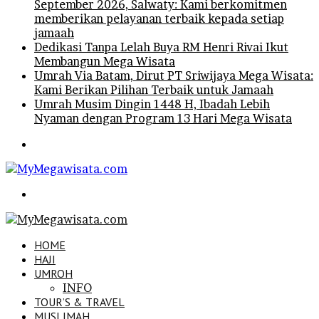
September 2026, Salwaty: Kami berkomitmen
memberikan pelayanan terbaik kepada setiap
jamaah
Dedikasi Tanpa Lelah Buya RM Henri Rivai Ikut
Membangun Mega Wisata
Umrah Via Batam, Dirut PT Sriwijaya Mega Wisata:
Kami Berikan Pilihan Terbaik untuk Jamaah
Umrah Musim Dingin 1448 H, Ibadah Lebih
Nyaman dengan Program 13 Hari Mega Wisata
Menu
Search
for
HOME
HAJI
UMROH
INFO
TOUR’S & TRAVEL
MUSLIMAH