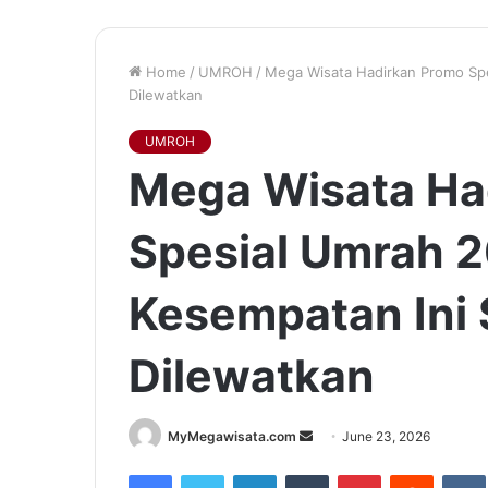
Home
/
UMROH
/
Mega Wisata Hadirkan Promo Spe
Dilewatkan
UMROH
Mega Wisata Ha
Spesial Umrah 2
Kesempatan Ini 
Dilewatkan
Send
MyMegawisata.com
June 23, 2026
an
Facebook
Twitter
LinkedIn
Tumblr
Pinterest
Reddit
email