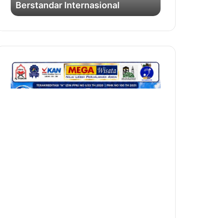
Berstandar Internasional
Pelayanan
Profesional
Berstandar
Internasional