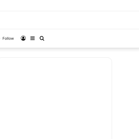
Log
Sidebar
Search
Follow
In
for