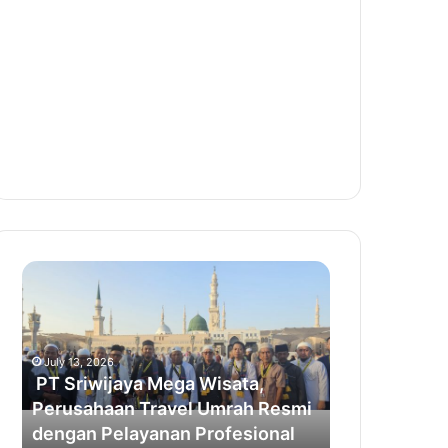
PT
Sriwijaya
Mega
Wisata,
Perusahaan
July 13, 2026
Travel
PT Sriwijaya Mega Wisata,
Umrah
Perusahaan Travel Umrah Resmi
Resmi
dengan Pelayanan Profesional
dengan