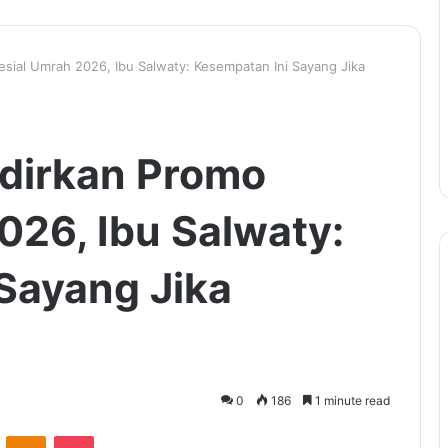
sial Umrah 2026, Ibu Salwaty: Kesempatan Ini Sayang Jika
dirkan Promo
026, Ibu Salwaty:
Sayang Jika
0
186
1 minute read
VKontakte
Odnoklassniki
Pocket