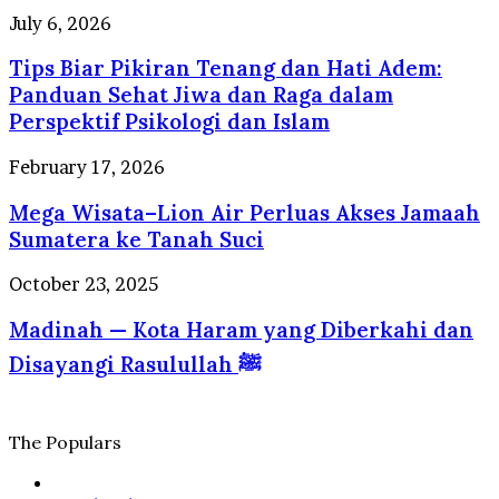
Berstandar
Kuliner
Tips
July 6, 2026
Internasional
yang
Biar
Selalu
Tips Biar Pikiran Tenang dan Hati Adem:
Pikiran
Dirindukan
Tenang
Panduan Sehat Jiwa dan Raga dalam
Wisatawan
dan
Perspektif Psikologi dan Islam
Hati
Adem:
Mega
February 17, 2026
Panduan
Wisata–
Sehat
Mega Wisata–Lion Air Perluas Akses Jamaah
Lion
Jiwa
Air
Sumatera ke Tanah Suci
dan
Perluas
Raga
Akses
Madinah
October 23, 2025
dalam
Jamaah
—
Perspektif
Sumatera
Madinah — Kota Haram yang Diberkahi dan
Kota
Psikologi
ke
Haram
dan
Disayangi Rasulullah ﷺ
Tanah
yang
Islam
Suci
Diberkahi
dan
Disayangi
The Populars
Rasulullah
ﷺ