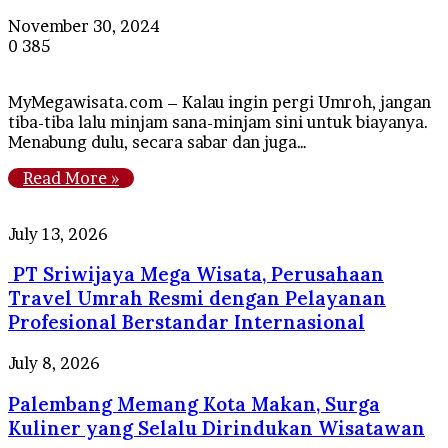
November 30, 2024
0
385
MyMegawisata.com – Kalau ingin pergi Umroh, jangan
tiba-tiba lalu minjam sana-minjam sini untuk biayanya.
Menabung dulu, secara sabar dan juga…
Read More »
PT
July 13, 2026
Sriwijaya
PT Sriwijaya Mega Wisata, Perusahaan
Mega
Wisata,
Travel Umrah Resmi dengan Pelayanan
Perusahaan
Profesional Berstandar Internasional
Travel
Umrah
Palembang
July 8, 2026
Resmi
Memang
dengan
Palembang Memang Kota Makan, Surga
Kota
Pelayanan
Makan,
Kuliner yang Selalu Dirindukan Wisatawan
Profesional
Surga