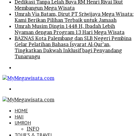
Dedikasi Tanpa Lelah Buya RM Henri Rivai Ikut
Membangun Mega Wisata
Umrah Via Batam, Dirut PT Sriwijaya Mega Wisata:
Kami Berikan Pilihan Terbaik untuk Jamaah
Umrah Musim Dingin 1448 H, Ibadah Lebih
Nyaman dengan Program 13 Hari Mega Wisata
BAZNAS Kota Palembang dan SLB Negeri Pembina
Gelar Pelatihan Bahasa Isyarat Al-Qur’an,
Tingkatkan Dakwah Inklusif bagi Penyandang
Tunarungu
Menu
Search
for
HOME
HAJI
UMROH
INFO
TOUR’S & TRAVEL