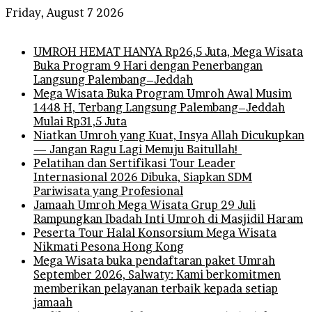
Friday, August 7 2026
Breaking News
UMROH HEMAT HANYA Rp26,5 Juta, Mega Wisata
Buka Program 9 Hari dengan Penerbangan
Langsung Palembang–Jeddah
Mega Wisata Buka Program Umroh Awal Musim
1448 H, Terbang Langsung Palembang–Jeddah
Mulai Rp31,5 Juta
Niatkan Umroh yang Kuat, Insya Allah Dicukupkan
— Jangan Ragu Lagi Menuju Baitullah!
Pelatihan dan Sertifikasi Tour Leader
Internasional 2026 Dibuka, Siapkan SDM
Pariwisata yang Profesional
Jamaah Umroh Mega Wisata Grup 29 Juli
Rampungkan Ibadah Inti Umroh di Masjidil Haram
Peserta Tour Halal Konsorsium Mega Wisata
Nikmati Pesona Hong Kong
Mega Wisata buka pendaftaran paket Umrah
September 2026, Salwaty: Kami berkomitmen
memberikan pelayanan terbaik kepada setiap
jamaah