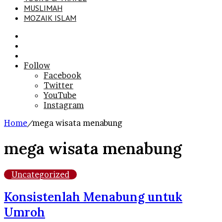
MUSLIMAH
MOZAIK ISLAM
Search
for
Sidebar
Log
In
Follow
Facebook
Twitter
YouTube
Instagram
Home
/
mega wisata menabung
mega wisata menabung
Uncategorized
Konsistenlah Menabung untuk
Umroh