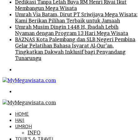
Dedikasi Tanpa Lelah Buya RM Henri Rivai Ikut
Membangun Mega Wisata
Umrah Via Batam, Dirut PT Sriwijaya Mega Wisata:
Kami Berikan Pilihan Terbaik untuk Jamaah
Umrah Musim Dingin 1448 H, Ibadah Lebih
Nyaman dengan Program 13 Hari Mega Wisata
BAZNAS Kota Palembang dan SLB Negeri Pembina
Gelar Pelatihan Bahasa Isyarat Al-Qur’an,
Tingkatkan Dakwah Inklusif bagi Penyandang
Tunarungu
Menu
Search
for
HOME
HAJI
UMROH
INFO
TOUR’S & TRAVEL