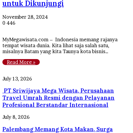
untuk Dikunjungi
November 28, 2024
0
446
MyMegawisata.com – Indonesia memang rajanya
tempat wisata dunia. Kita lihat saja salah satu,
misalnya Batam yang kita Taunya kota bisnis…
Read More »
PT
July 13, 2026
Sriwijaya
PT Sriwijaya Mega Wisata, Perusahaan
Mega
Wisata,
Travel Umrah Resmi dengan Pelayanan
Perusahaan
Profesional Berstandar Internasional
Travel
Umrah
Palembang
July 8, 2026
Resmi
Memang
dengan
Palembang Memang Kota Makan, Surga
Kota
Pelayanan