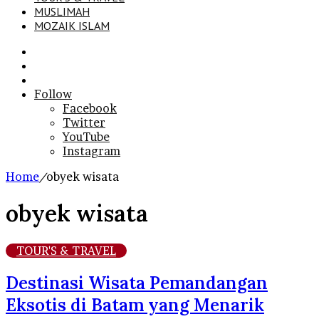
MUSLIMAH
MOZAIK ISLAM
Search
for
Sidebar
Log
In
Follow
Facebook
Twitter
YouTube
Instagram
Home
/
obyek wisata
obyek wisata
TOUR'S & TRAVEL
Destinasi Wisata Pemandangan
Eksotis di Batam yang Menarik