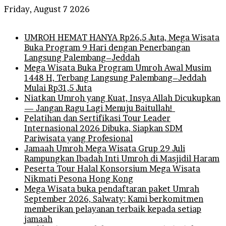
Friday, August 7 2026
Breaking News
UMROH HEMAT HANYA Rp26,5 Juta, Mega Wisata
Buka Program 9 Hari dengan Penerbangan
Langsung Palembang–Jeddah
Mega Wisata Buka Program Umroh Awal Musim
1448 H, Terbang Langsung Palembang–Jeddah
Mulai Rp31,5 Juta
Niatkan Umroh yang Kuat, Insya Allah Dicukupkan
— Jangan Ragu Lagi Menuju Baitullah!
Pelatihan dan Sertifikasi Tour Leader
Internasional 2026 Dibuka, Siapkan SDM
Pariwisata yang Profesional
Jamaah Umroh Mega Wisata Grup 29 Juli
Rampungkan Ibadah Inti Umroh di Masjidil Haram
Peserta Tour Halal Konsorsium Mega Wisata
Nikmati Pesona Hong Kong
Mega Wisata buka pendaftaran paket Umrah
September 2026, Salwaty: Kami berkomitmen
memberikan pelayanan terbaik kepada setiap
jamaah