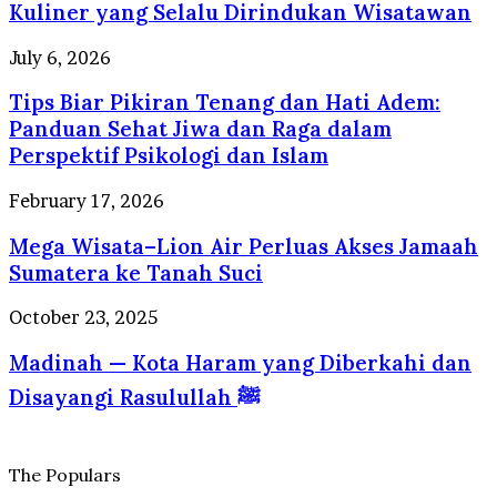
Makan,
Kuliner yang Selalu Dirindukan Wisatawan
Profesional
Surga
Berstandar
Kuliner
Tips
July 6, 2026
Internasional
yang
Biar
Selalu
Tips Biar Pikiran Tenang dan Hati Adem:
Pikiran
Dirindukan
Tenang
Panduan Sehat Jiwa dan Raga dalam
Wisatawan
dan
Perspektif Psikologi dan Islam
Hati
Adem:
Mega
February 17, 2026
Panduan
Wisata–
Sehat
Mega Wisata–Lion Air Perluas Akses Jamaah
Lion
Jiwa
Air
Sumatera ke Tanah Suci
dan
Perluas
Raga
Akses
Madinah
October 23, 2025
dalam
Jamaah
—
Perspektif
Sumatera
Madinah — Kota Haram yang Diberkahi dan
Kota
Psikologi
ke
Haram
dan
Disayangi Rasulullah ﷺ
Tanah
yang
Islam
Suci
Diberkahi
dan
Disayangi
The Populars
Rasulullah