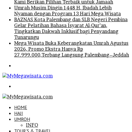
Kami Berikan Pilihan Terbaik untuk Jamaah
Umrah Musim Dingin 1448 H, Ibadah Lebih
Nyaman dengan Program 13 Hari Mega Wisata
BAZNAS Kota Palembang dan SLB Negeri Pembina
Gelar Pelatihan Bahasa Isyarat Al-Qur’an,
Tingkatkan Dakwah Inklusif bagi Penyandang
Tunarungu
Mega Wisata Buka Keberangkatan Umrah Agustus
2026, Promo Ekstra Hanya Rp
27.999.000,Terbang Langsung Palembang–Jeddah
Menu
Search
for
HOME
HAJI
UMROH
INFO
TOUR’S & TRAVEL