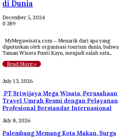
di Dunia
December 5, 2024
0
389
MyMegawisata.com – Menarik dari apa yang
diputuskan oleh organisasi tourism dunia, bahwa
Taman Wisata Punti Kayu, menjadi salah satu…
Read More »
PT
July 13, 2026
Sriwijaya
PT Sriwijaya Mega Wisata, Perusahaan
Mega
Wisata,
Travel Umrah Resmi dengan Pelayanan
Perusahaan
Profesional Berstandar Internasional
Travel
Umrah
Palembang
July 8, 2026
Resmi
Memang
dengan
Palembang Memang Kota Makan, Surga
Kota
Pelayanan