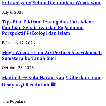
Makan,
Kuliner yang Selalu Dirindukan Wisatawan
Profesional
Surga
Berstandar
Kuliner
Tips
July 6, 2026
Internasional
yang
Biar
Selalu
Tips Biar Pikiran Tenang dan Hati Adem:
Pikiran
Dirindukan
Tenang
Panduan Sehat Jiwa dan Raga dalam
Wisatawan
dan
Perspektif Psikologi dan Islam
Hati
Adem:
Mega
February 17, 2026
Panduan
Wisata–
Sehat
Mega Wisata–Lion Air Perluas Akses Jamaah
Lion
Jiwa
Air
Sumatera ke Tanah Suci
dan
Perluas
Raga
Akses
Madinah
October 23, 2025
dalam
Jamaah
—
Perspektif
Sumatera
Madinah — Kota Haram yang Diberkahi dan
Kota
Psikologi
ke
Haram
dan
Disayangi Rasulullah ﷺ
Tanah
yang
Islam
Suci
Diberkahi
dan
Disayangi
The Populars
Rasulullah