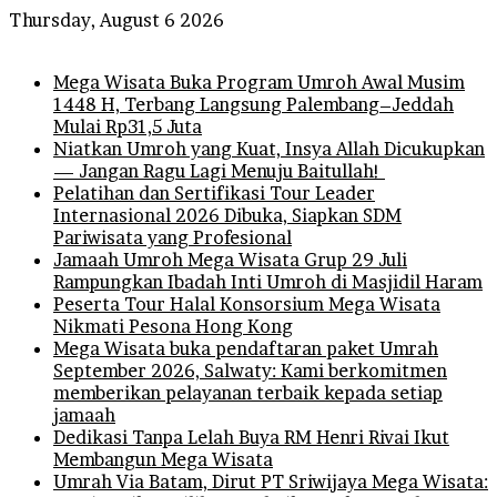
Thursday, August 6 2026
Breaking News
Mega Wisata Buka Program Umroh Awal Musim
1448 H, Terbang Langsung Palembang–Jeddah
Mulai Rp31,5 Juta
Niatkan Umroh yang Kuat, Insya Allah Dicukupkan
— Jangan Ragu Lagi Menuju Baitullah!
Pelatihan dan Sertifikasi Tour Leader
Internasional 2026 Dibuka, Siapkan SDM
Pariwisata yang Profesional
Jamaah Umroh Mega Wisata Grup 29 Juli
Rampungkan Ibadah Inti Umroh di Masjidil Haram
Peserta Tour Halal Konsorsium Mega Wisata
Nikmati Pesona Hong Kong
Mega Wisata buka pendaftaran paket Umrah
September 2026, Salwaty: Kami berkomitmen
memberikan pelayanan terbaik kepada setiap
jamaah
Dedikasi Tanpa Lelah Buya RM Henri Rivai Ikut
Membangun Mega Wisata
Umrah Via Batam, Dirut PT Sriwijaya Mega Wisata: