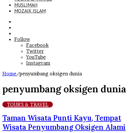
MUSLIMAH
MOZAIK ISLAM
Search
for
Sidebar
Log
In
Follow
Facebook
Twitter
YouTube
Instagram
Home
/
penyumbang oksigen dunia
penyumbang oksigen dunia
TOUR'S & TRAVEL
Taman Wisata Punti Kayu, Tempat
Wisata Penyumbang Oksigen Alami