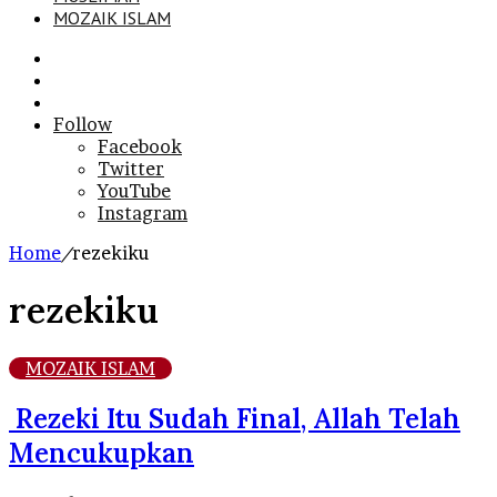
MOZAIK ISLAM
Search
for
Sidebar
Log
In
Follow
Facebook
Twitter
YouTube
Instagram
Home
/
rezekiku
rezekiku
MOZAIK ISLAM
Rezeki Itu Sudah Final, Allah Telah
Mencukupkan