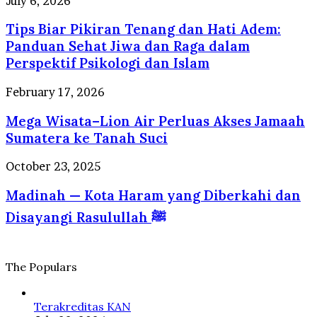
July 6, 2026
Internasional
yang
Biar
Selalu
Tips Biar Pikiran Tenang dan Hati Adem:
Pikiran
Dirindukan
Tenang
Panduan Sehat Jiwa dan Raga dalam
Wisatawan
dan
Perspektif Psikologi dan Islam
Hati
Adem:
Mega
February 17, 2026
Panduan
Wisata–
Sehat
Mega Wisata–Lion Air Perluas Akses Jamaah
Lion
Jiwa
Air
Sumatera ke Tanah Suci
dan
Perluas
Raga
Akses
Madinah
October 23, 2025
dalam
Jamaah
—
Perspektif
Sumatera
Madinah — Kota Haram yang Diberkahi dan
Kota
Psikologi
ke
Haram
dan
Disayangi Rasulullah ﷺ
Tanah
yang
Islam
Suci
Diberkahi
dan
Disayangi
The Populars
Rasulullah
ﷺ
Terakreditas KAN