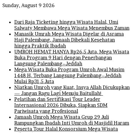
Sunday, August 9 2026
Breaking News
Dari Raja Ticketing hingga Wisata Halal, Umi
Salwaty Membawa Mega Wisata Menembus Zaman
Manasik Umrah Mega Wisata Digelar di Asrama
Haji Palembang, Jamaah Dibekali Kesehatan
hingga Praktik Ibadah
UMROH HEMAT HANYA Rp26,5 Juta, Mega Wisata
Buka Program 9 Hari dengan Penerbangan
Langsung Palembang–Jeddah
Mega Wisata Buka Program Umroh Awal Musim
1448 H, Terbang Langsung Palembang–Jeddah
Mulai Rp31,5 Juta
Niatkan Umroh yang Kuat, Insya Allah Dicukupkan
— Jangan Ragu Lagi Menuju Baitullah!
Pelatihan dan Sertifikasi Tour Leader
Internasional 2026 Dibuka, Siapkan SDM
Pariwisata yang Profesional
Jamaah Umroh Mega Wisata Grup 29 Juli
Rampungkan Ibadah Inti Umroh di Masjidil Haram
Peserta Tour Halal Konsorsium Mega Wisata