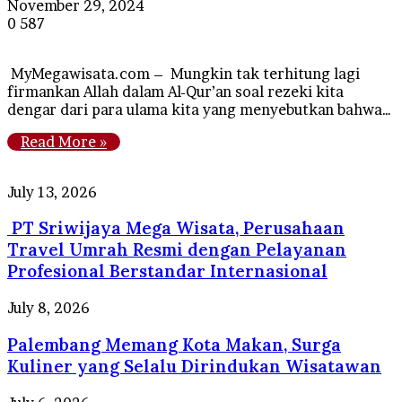
November 29, 2024
0
587
MyMegawisata.com – Mungkin tak terhitung lagi
firmankan Allah dalam Al-Qur’an soal rezeki kita
dengar dari para ulama kita yang menyebutkan bahwa…
Read More »
PT
July 13, 2026
Sriwijaya
PT Sriwijaya Mega Wisata, Perusahaan
Mega
Wisata,
Travel Umrah Resmi dengan Pelayanan
Perusahaan
Profesional Berstandar Internasional
Travel
Umrah
Palembang
July 8, 2026
Resmi
Memang
dengan
Palembang Memang Kota Makan, Surga
Kota
Pelayanan
Makan,
Kuliner yang Selalu Dirindukan Wisatawan
Profesional
Surga
Berstandar
Kuliner
Tips