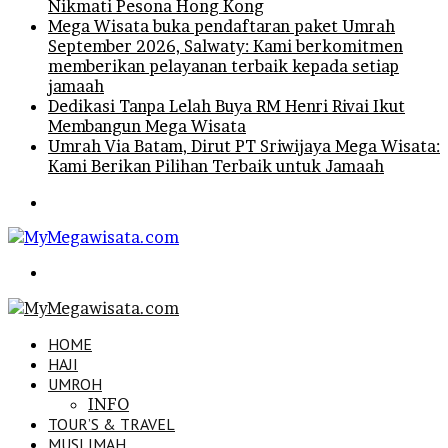
Nikmati Pesona Hong Kong
Mega Wisata buka pendaftaran paket Umrah
September 2026, Salwaty: Kami berkomitmen
memberikan pelayanan terbaik kepada setiap
jamaah
Dedikasi Tanpa Lelah Buya RM Henri Rivai Ikut
Membangun Mega Wisata
Umrah Via Batam, Dirut PT Sriwijaya Mega Wisata:
Kami Berikan Pilihan Terbaik untuk Jamaah
Menu
Search
for
HOME
HAJI
UMROH
INFO
TOUR’S & TRAVEL
MUSLIMAH