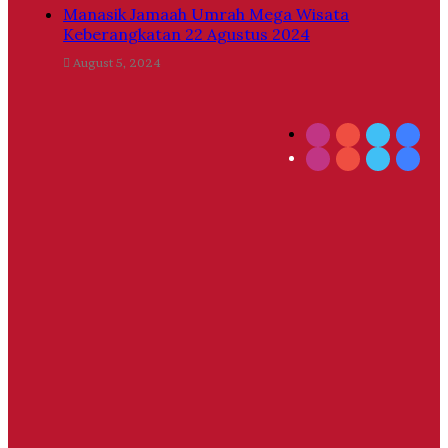
Manasik Jamaah Umrah Mega Wisata
Keberangkatan 22 Agustus 2024
August 5, 2024
Instagram
YouTube
Twitter
Face
Instagram
YouTube
Twitter
Face