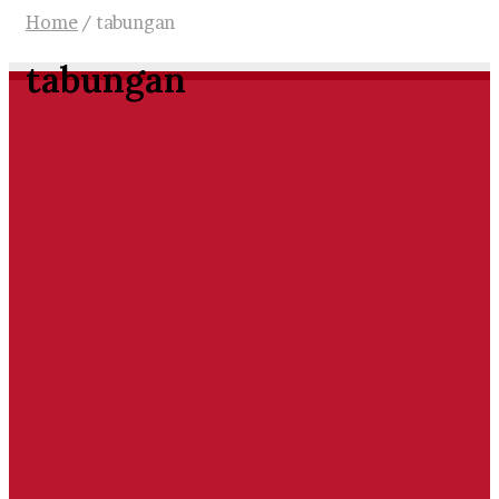
Home
/
tabungan
tabungan
Uncategorized
Konsistenlah Menabung untuk
Umroh
November 30, 2024
0
385