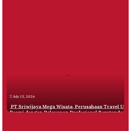
PT
Sriwijaya
Mega
Wisata,
Perusahaan
Travel
Umrah
Resmi
July 13, 2026
dengan
Pelayanan
PT Sriwijaya Mega Wisata, Perusahaan Travel Um
Profesional
Resmi dengan Pelayanan Profesional Berstandar
Berstandar
Internasional
Internasional