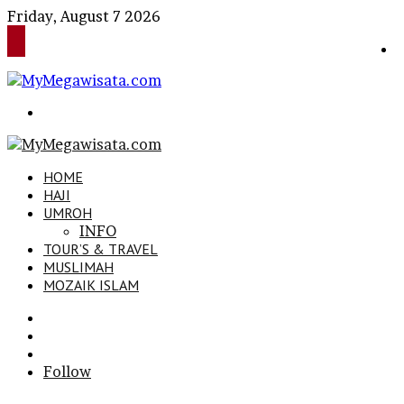
Friday, August 7 2026
Search
for
HOME
HAJI
UMROH
INFO
TOUR’S & TRAVEL
MUSLIMAH
MOZAIK ISLAM
Search
for
Sidebar
Log
In
Follow