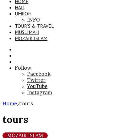
HOME
HAJI
UMROH
INFO
TOUR’S & TRAVEL
MUSLIMAH
MOZAIK ISLAM
Search
for
Sidebar
Log
In
Follow
Facebook
Twitter
YouTube
Instagram
Home
/
tours
tours
MOZAIK ISLAM