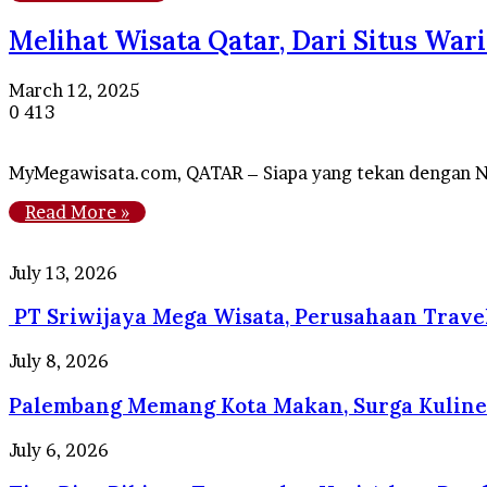
Melihat Wisata Qatar, Dari Situs War
March 12, 2025
0
413
MyMegawisata.com, QATAR – Siapa yang tekan dengan Neg
Read More »
PT
July 13, 2026
Sriwijaya
PT Sriwijaya Mega Wisata, Perusahaan Trave
Mega
Wisata,
Perusahaan
Palembang
July 8, 2026
Travel
Memang
Umrah
Palembang Memang Kota Makan, Surga Kuline
Kota
Resmi
Makan,
dengan
Surga
Tips
July 6, 2026
Pelayanan
Kuliner
Biar