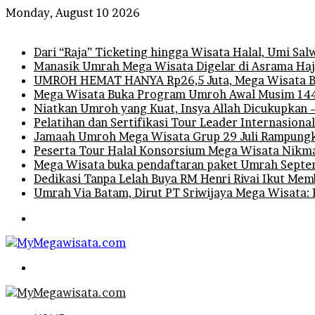
Monday, August 10 2026
Breaking News
Dari “Raja” Ticketing hingga Wisata Halal, Umi 
Manasik Umrah Mega Wisata Digelar di Asrama Haji
UMROH HEMAT HANYA Rp26,5 Juta, Mega Wisata B
Mega Wisata Buka Program Umroh Awal Musim 1448
Niatkan Umroh yang Kuat, Insya Allah Dicukupkan 
Pelatihan dan Sertifikasi Tour Leader Internasiona
Jamaah Umroh Mega Wisata Grup 29 Juli Rampungka
Peserta Tour Halal Konsorsium Mega Wisata Nikm
Mega Wisata buka pendaftaran paket Umrah Septem
Dedikasi Tanpa Lelah Buya RM Henri Rivai Ikut M
Umrah Via Batam, Dirut PT Sriwijaya Mega Wisata: 
Menu
Search
for