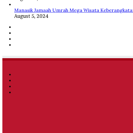
Manasik Jamaah Umrah Mega Wisata Keberangkatan
August 5, 2024
Facebook
Twitter
YouTube
Instagram
Facebook
Twitter
YouTube
Instagram