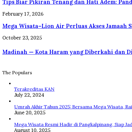
Profesional
yang
Tips Biar Pikiran Tenang dan Hati Adem: Pand
Pikiran
Berstandar
Selalu
Tenang
Internasional
Dirindukan
dan
Mega
February 17, 2026
Wisatawan
Hati
Wisata–
Adem:
Mega Wisata–Lion Air Perluas Akses Jamaah 
Lion
Panduan
Air
Sehat
Perluas
Madinah
October 23, 2025
Jiwa
Akses
—
dan
Jamaah
Kota
Raga
Sumatera
Haram
dalam
ke
yang
Perspektif
Tanah
Diberkahi
Psikologi
The Populars
Suci
dan
dan
Disayangi
Islam
Rasulullah
Terakreditas KAN
ﷺ
July 22, 2024
Umrah Akhir Tahun 2025: Bersama Mega Wisata, Ra
June 20, 2025
Mega Wisata Resmi Hadir di Pangkalpinang, Siap Ja
August 10, 2025