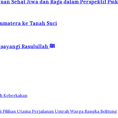
uan Sehat Jiwa dan Raga dalam Perspektif Psik
Sumatera ke Tanah Suci
Madinah — Kota Haram yang Diberkahi dan Disayangi Rasulullah ﷺ
ih Keberkahan
di Pilihan Utama Perjalanan Umrah Warga Bangka Belitung