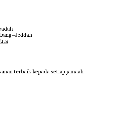
Ibadah
mbang–Jeddah
Juta
anan terbaik kepada setiap jamaah