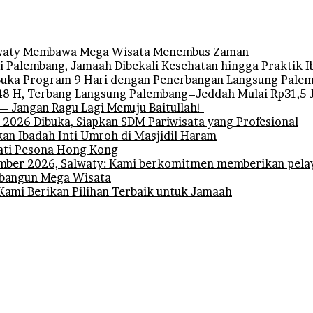
Salwaty Membawa Mega Wisata Menembus Zaman
 Palembang, Jamaah Dibekali Kesehatan hingga Praktik 
uka Program 9 Hari dengan Penerbangan Langsung Pale
 H, Terbang Langsung Palembang–Jeddah Mulai Rp31,5 
— Jangan Ragu Lagi Menuju Baitullah!
l 2026 Dibuka, Siapkan SDM Pariwisata yang Profesional
n Ibadah Inti Umroh di Masjidil Haram
ati Pesona Hong Kong
ber 2026, Salwaty: Kami berkomitmen memberikan pelay
embangun Mega Wisata
Kami Berikan Pilihan Terbaik untuk Jamaah