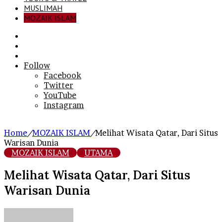
MUSLIMAH
MOZAIK ISLAM
Search
for
Sidebar
Log
In
Follow
Facebook
Twitter
YouTube
Instagram
Home
/
MOZAIK ISLAM
/
Melihat Wisata Qatar, Dari Situs
Warisan Dunia
MOZAIK ISLAM
UTAMA
Melihat Wisata Qatar, Dari Situs
Warisan Dunia
Send