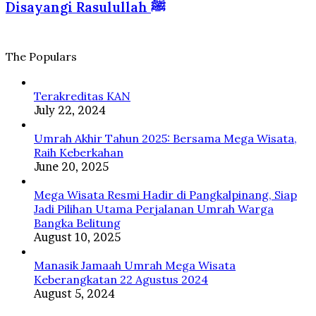
dan
Disayangi Rasulullah ﷺ
Tanah
yang
Islam
Suci
Diberkahi
dan
Disayangi
The Populars
Rasulullah
ﷺ
Terakreditas KAN
July 22, 2024
Umrah Akhir Tahun 2025: Bersama Mega Wisata,
Raih Keberkahan
June 20, 2025
Mega Wisata Resmi Hadir di Pangkalpinang, Siap
Jadi Pilihan Utama Perjalanan Umrah Warga
Bangka Belitung
August 10, 2025
Manasik Jamaah Umrah Mega Wisata
Keberangkatan 22 Agustus 2024
August 5, 2024