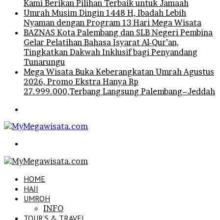
Kami Berikan Pilihan Terbaik untuk Jamaah
Umrah Musim Dingin 1448 H, Ibadah Lebih
Nyaman dengan Program 13 Hari Mega Wisata
BAZNAS Kota Palembang dan SLB Negeri Pembina
Gelar Pelatihan Bahasa Isyarat Al-Qur’an,
Tingkatkan Dakwah Inklusif bagi Penyandang
Tunarungu
Mega Wisata Buka Keberangkatan Umrah Agustus
2026, Promo Ekstra Hanya Rp
27.999.000,Terbang Langsung Palembang–Jeddah
Menu
Search
for
HOME
HAJI
UMROH
INFO
TOUR’S & TRAVEL