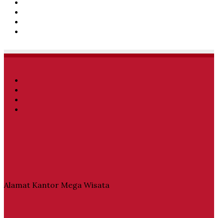
Facebook
Twitter
YouTube
Instagram
Facebook
Twitter
YouTube
Instagram
Alamat Kantor Mega Wisata