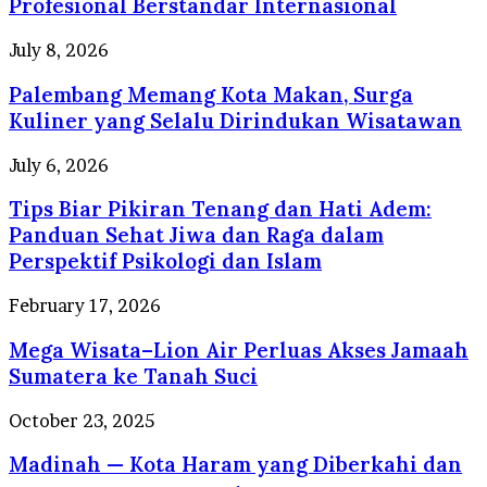
Profesional Berstandar Internasional
Travel
Umrah
Palembang
July 8, 2026
Resmi
Memang
dengan
Palembang Memang Kota Makan, Surga
Kota
Pelayanan
Makan,
Kuliner yang Selalu Dirindukan Wisatawan
Profesional
Surga
Berstandar
Kuliner
Tips
July 6, 2026
Internasional
yang
Biar
Selalu
Tips Biar Pikiran Tenang dan Hati Adem:
Pikiran
Dirindukan
Tenang
Panduan Sehat Jiwa dan Raga dalam
Wisatawan
dan
Perspektif Psikologi dan Islam
Hati
Adem:
Mega
February 17, 2026
Panduan
Wisata–
Sehat
Mega Wisata–Lion Air Perluas Akses Jamaah
Lion
Jiwa
Air
Sumatera ke Tanah Suci
dan
Perluas
Raga
Akses
Madinah
October 23, 2025
dalam
Jamaah
—
Perspektif
Sumatera
Madinah — Kota Haram yang Diberkahi dan
Kota
Psikologi
ke
Haram