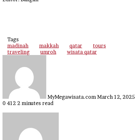
Tags
madinah
makkah
qatar
tours
traveling
umroh
wisata qatar
Send
an
email
MyMegawisata.com
March 12, 2025
0
412
2 minutes read