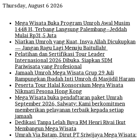
Thursday, August 6 2026
Breaking News
Mega Wisata Buka Program Umroh Awal Musim
1448 H, Terbang Langsung Palembang–Jeddah
Mulai Rp31,5 Juta
Niatkan Umroh yang Kuat, Insya Allah Dicukupkan
— Jangan Ragu Lagi Menuju Baitullah!
Pelatihan dan Sertifikasi Tour Leader
Internasional 2026 Dibuka, Siapkan SDM
Pariwisata yang Profesional
Jamaah Umroh Mega Wisata Grup 29 Juli
Rampungkan Ibadah Inti Umroh di Masjidil Haram
Peserta Tour Halal Konsorsium Mega Wisata
Nikmati Pesona Hong Kong
Mega Wisata buka pendaftaran paket Umrah
September 2026, Salwaty: Kami berkomitmen
memberikan pelayanan terbaik kepada setiap
jamaah
Dedikasi Tanpa Lelah Buya RM Henri Rivai Ikut
Membangun Mega Wisata
Umrah Via Batam, Dirut PT Sriwijaya Mega Wisata: