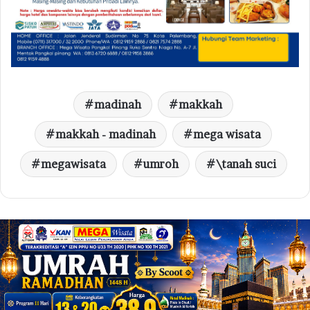
madinah
makkah
makkah - madinah
mega wisata
megawisata
umroh
\tanah suci