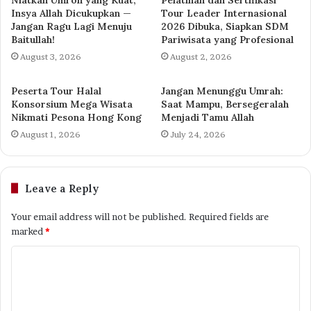
Insya Allah Dicukupkan —
Tour Leader Internasional
Jangan Ragu Lagi Menuju
2026 Dibuka, Siapkan SDM
Baitullah!
Pariwisata yang Profesional
August 3, 2026
August 2, 2026
Peserta Tour Halal
Jangan Menunggu Umrah:
Konsorsium Mega Wisata
Saat Mampu, Bersegeralah
Nikmati Pesona Hong Kong
Menjadi Tamu Allah
August 1, 2026
July 24, 2026
Leave a Reply
Your email address will not be published.
Required fields are
marked
*
C
o
m