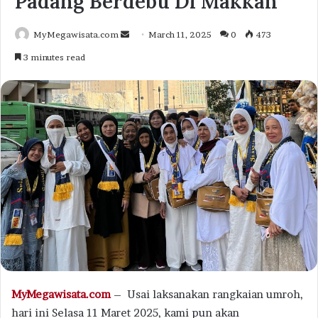
Padang Berdebu Di Makkah
Send
MyMegawisata.com
March 11, 2025
0
473
an
3 minutes read
email
MyMegawisata.com
– Usai laksanakan rangkaian umroh,
hari ini Selasa 11 Maret 2025, kami pun akan