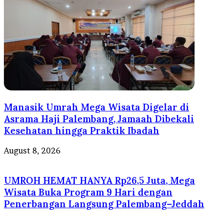
Manasik Umrah Mega Wisata Digelar di
Asrama Haji Palembang, Jamaah Dibekali
Kesehatan hingga Praktik Ibadah
August 8, 2026
UMROH HEMAT HANYA Rp26,5 Juta, Mega
Wisata Buka Program 9 Hari dengan
Penerbangan Langsung Palembang–Jeddah