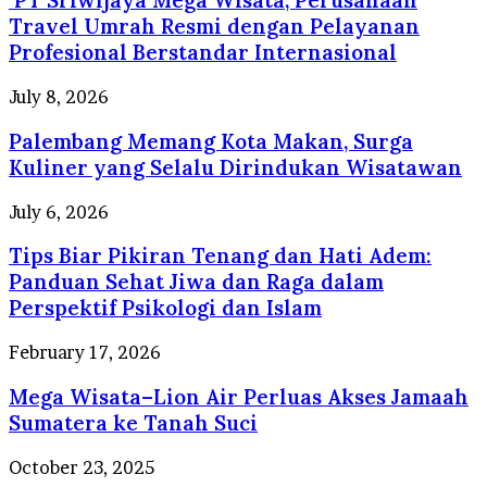
PT Sriwijaya Mega Wisata, Perusahaan
Wisata,
Travel Umrah Resmi dengan Pelayanan
Perusahaan
Profesional Berstandar Internasional
Travel
Umrah
Palembang
July 8, 2026
Resmi
Memang
dengan
Palembang Memang Kota Makan, Surga
Kota
Pelayanan
Makan,
Kuliner yang Selalu Dirindukan Wisatawan
Profesional
Surga
Berstandar
Kuliner
Tips
July 6, 2026
Internasional
yang
Biar
Selalu
Tips Biar Pikiran Tenang dan Hati Adem:
Pikiran
Dirindukan
Tenang
Panduan Sehat Jiwa dan Raga dalam
Wisatawan
dan
Perspektif Psikologi dan Islam
Hati
Adem:
Mega
February 17, 2026
Panduan
Wisata–
Sehat
Mega Wisata–Lion Air Perluas Akses Jamaah
Lion
Jiwa
Air
Sumatera ke Tanah Suci
dan
Perluas
Raga
Akses
Madinah
October 23, 2025
dalam
Jamaah