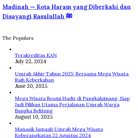
—
Perspektif
Sumatera
Madinah — Kota Haram yang Diberkahi dan
Kota
Psikologi
ke
Haram
dan
Disayangi Rasulullah ﷺ
Tanah
yang
Islam
Suci
Diberkahi
dan
Disayangi
The Populars
Rasulullah
ﷺ
Terakreditas KAN
July 22, 2024
Umrah Akhir Tahun 2025: Bersama Mega Wisata,
Raih Keberkahan
June 20, 2025
Mega Wisata Resmi Hadir di Pangkalpinang, Siap
Jadi Pilihan Utama Perjalanan Umrah Warga
Bangka Belitung
August 10, 2025
Manasik Jamaah Umrah Mega Wisata
Keberangkatan 22 Agustus 2024