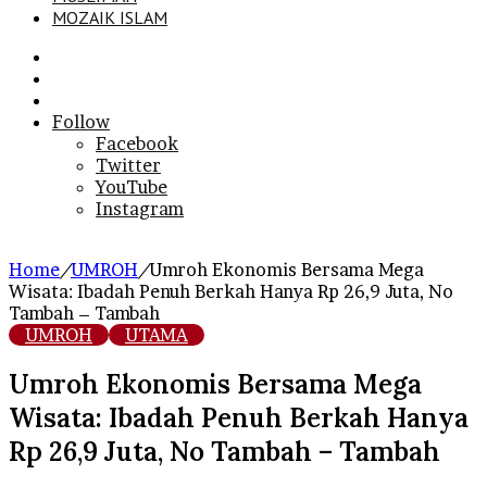
MOZAIK ISLAM
Search
for
Sidebar
Log
In
Follow
Facebook
Twitter
YouTube
Instagram
Home
/
UMROH
/
Umroh Ekonomis Bersama Mega
Wisata: Ibadah Penuh Berkah Hanya Rp 26,9 Juta, No
Tambah – Tambah
UMROH
UTAMA
Umroh Ekonomis Bersama Mega
Wisata: Ibadah Penuh Berkah Hanya
Rp 26,9 Juta, No Tambah – Tambah