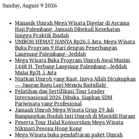
Sunday, August 9 2026
Breaking News
Manasik Umrah Mega Wisata Digelar di Asrama
Haji Palembang, Jamaah Dibekali Kesehatan
hingga Praktik Ibadah
UMROH HEMAT HANYA Rp26,5 Juta, Mega Wisata
Buka Program 9 Hari dengan Penerbangan
Langsung Palembang–Jeddah
Mega Wisata Buka Program Umroh Awal Musim
1448 H, Terbang Langsung Palembang–Jeddah
Mulai Rp31,5 Juta
Niatkan Umroh yang Kuat, Insya Allah Dicukupkan
— Jangan Ragu Lagi Menuju Baitullah!
Pelatihan dan Sertifikasi Tour Leader
Internasional 2026 Dibuka, Siapkan SDM
Pariwisata yang Profesional
Jamaah Umroh Mega Wisata Grup 29 Juli
Rampungkan Ibadah Inti Umroh di Masjidil Haram
Peserta Tour Halal Konsorsium Mega Wisata
Nikmati Pesona Hong Kong
Mega Wisata buka pendaftaran paket Umrah