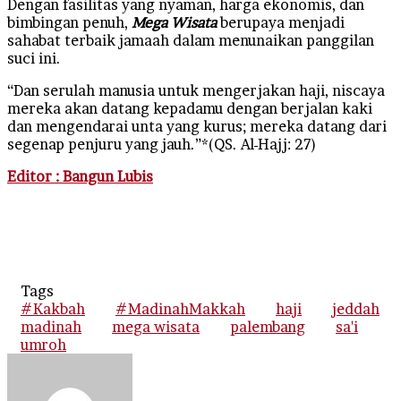
Dengan fasilitas yang nyaman, harga ekonomis, dan
bimbingan penuh,
Mega Wisata
berupaya menjadi
sahabat terbaik jamaah dalam menunaikan panggilan
suci ini.
“Dan serulah manusia untuk mengerjakan haji, niscaya
mereka akan datang kepadamu dengan berjalan kaki
dan mengendarai unta yang kurus; mereka datang dari
segenap penjuru yang jauh.”*(QS. Al-Hajj: 27)
Editor : Bangun Lubis
Tags
#Kakbah
#MadinahMakkah
haji
jeddah
madinah
mega wisata
palembang
sa'i
umroh
Send
an
email