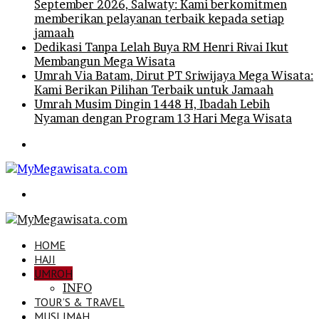
September 2026, Salwaty: Kami berkomitmen
memberikan pelayanan terbaik kepada setiap
jamaah
Dedikasi Tanpa Lelah Buya RM Henri Rivai Ikut
Membangun Mega Wisata
Umrah Via Batam, Dirut PT Sriwijaya Mega Wisata:
Kami Berikan Pilihan Terbaik untuk Jamaah
Umrah Musim Dingin 1448 H, Ibadah Lebih
Nyaman dengan Program 13 Hari Mega Wisata
Menu
Search
for
HOME
HAJI
UMROH
INFO
TOUR’S & TRAVEL
MUSLIMAH