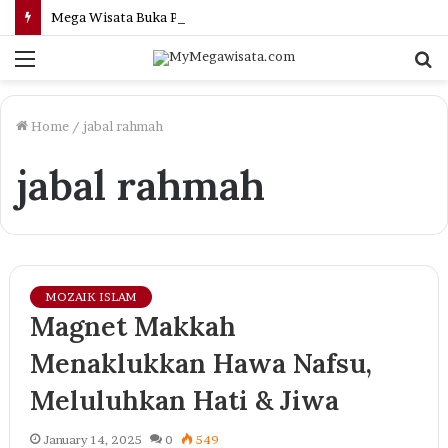
Mega Wisata Buka Program Umroh Awal Musim 1448 H, Terbang Langsung Palembang–Jeddah Mulai Rp31,5 Juta
Menu
S
fo
Home
/
jabal rahmah
jabal rahmah
MOZAIK ISLAM
Magnet Makkah
Menaklukkan Hawa Nafsu,
Meluluhkan Hati & Jiwa
January 14, 2025
0
549