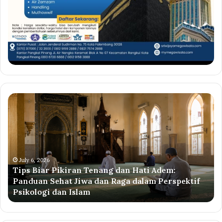
Tips
M
Biar
Wi
Pikiran
Li
Tenang
Ai
dan
Pe
Hati
Ak
Adem:
Ja
July 6, 2026
Tips Biar Pikiran Tenang dan Hati Adem:
Panduan
Su
Panduan Sehat Jiwa dan Raga dalam Perspektif
Sehat
ke
Psikologi dan Islam
Jiwa
Ta
dan
Su
Raga