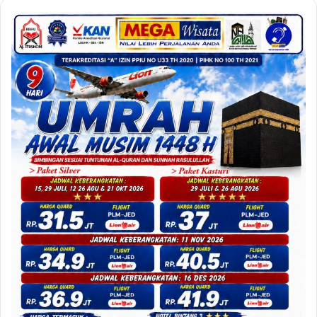
dalam
Perspektif
Psikologi
dan
Islam