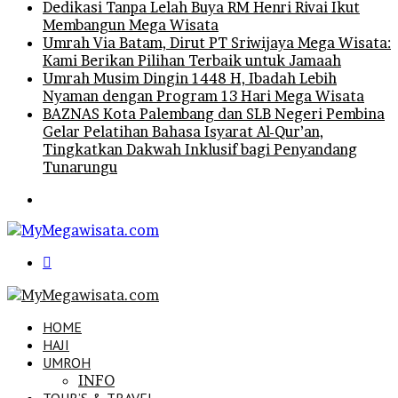
Dedikasi Tanpa Lelah Buya RM Henri Rivai Ikut
Membangun Mega Wisata
Umrah Via Batam, Dirut PT Sriwijaya Mega Wisata:
Kami Berikan Pilihan Terbaik untuk Jamaah
Umrah Musim Dingin 1448 H, Ibadah Lebih
Nyaman dengan Program 13 Hari Mega Wisata
BAZNAS Kota Palembang dan SLB Negeri Pembina
Gelar Pelatihan Bahasa Isyarat Al-Qur’an,
Tingkatkan Dakwah Inklusif bagi Penyandang
Tunarungu
Menu
Search
for
HOME
HAJI
UMROH
INFO