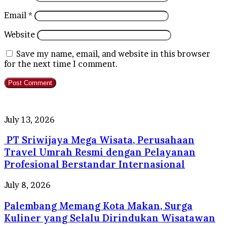
Email
*
Website
Save my name, email, and website in this browser
for the next time I comment.
PT
July 13, 2026
Sriwijaya
PT Sriwijaya Mega Wisata, Perusahaan
Mega
Wisata,
Travel Umrah Resmi dengan Pelayanan
Perusahaan
Profesional Berstandar Internasional
Travel
Umrah
Palembang
July 8, 2026
Resmi
Memang
dengan
Palembang Memang Kota Makan, Surga
Kota
Pelayanan
Makan,
Kuliner yang Selalu Dirindukan Wisatawan
Profesional
Surga