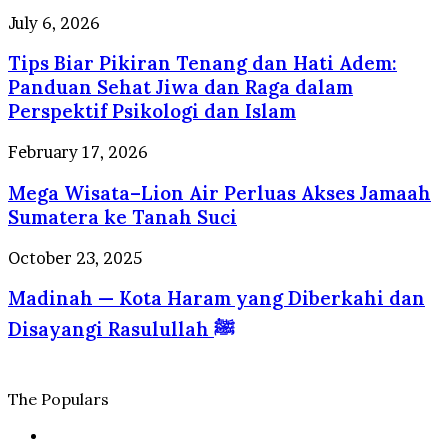
Berstandar
Kuliner
Tips
July 6, 2026
Internasional
yang
Biar
Selalu
Tips Biar Pikiran Tenang dan Hati Adem:
Pikiran
Dirindukan
Tenang
Panduan Sehat Jiwa dan Raga dalam
Wisatawan
dan
Perspektif Psikologi dan Islam
Hati
Adem:
Mega
February 17, 2026
Panduan
Wisata–
Sehat
Mega Wisata–Lion Air Perluas Akses Jamaah
Lion
Jiwa
Air
Sumatera ke Tanah Suci
dan
Perluas
Raga
Akses
Madinah
October 23, 2025
dalam
Jamaah
—
Perspektif
Sumatera
Madinah — Kota Haram yang Diberkahi dan
Kota
Psikologi
ke
Haram
dan
Disayangi Rasulullah ﷺ
Tanah
yang
Islam
Suci
Diberkahi
dan
Disayangi
The Populars
Rasulullah
ﷺ