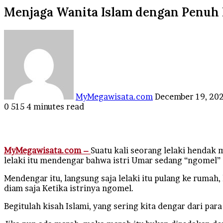
Menjaga Wanita Islam dengan Penuh 
Send
an
email
MyMegawisata.com
December 19, 20
0
515
4 minutes read
Facebook
Twitter
LinkedIn
Tumblr
Pinterest
Reddit
VKontakte
Odnoklassniki
Pocket
MyMegawisata.com –
Suatu kali seorang lelaki hendak 
lelaki itu mendengar bahwa istri Umar sedang “ngomel
Mendengar itu, langsung saja lelaki itu pulang ke rumah
diam saja Ketika istrinya ngomel.
Begitulah kisah Islami, yang sering kita dengar dari p