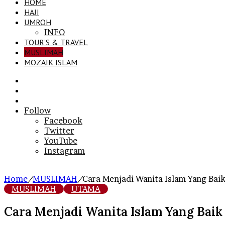
HOME
HAJI
UMROH
INFO
TOUR’S & TRAVEL
MUSLIMAH
MOZAIK ISLAM
Search
for
Sidebar
Log
In
Follow
Facebook
Twitter
YouTube
Instagram
Home
/
MUSLIMAH
/
Cara Menjadi Wanita Islam Yang Baik
MUSLIMAH
UTAMA
Cara Menjadi Wanita Islam Yang Baik