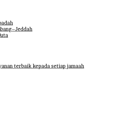
Ibadah
mbang–Jeddah
Juta
anan terbaik kepada setiap jamaah