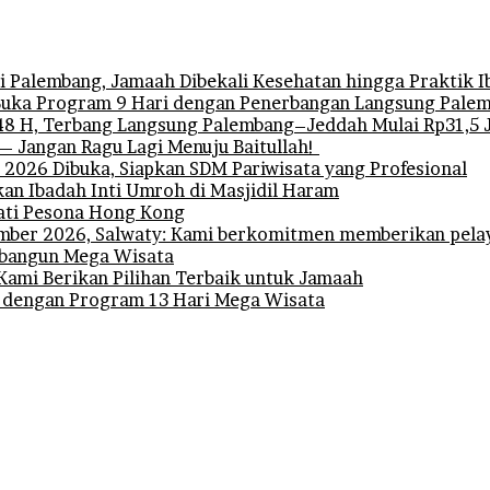
 Palembang, Jamaah Dibekali Kesehatan hingga Praktik 
uka Program 9 Hari dengan Penerbangan Langsung Pale
 H, Terbang Langsung Palembang–Jeddah Mulai Rp31,5 
— Jangan Ragu Lagi Menuju Baitullah!
l 2026 Dibuka, Siapkan SDM Pariwisata yang Profesional
n Ibadah Inti Umroh di Masjidil Haram
ati Pesona Hong Kong
ber 2026, Salwaty: Kami berkomitmen memberikan pelay
embangun Mega Wisata
Kami Berikan Pilihan Terbaik untuk Jamaah
 dengan Program 13 Hari Mega Wisata