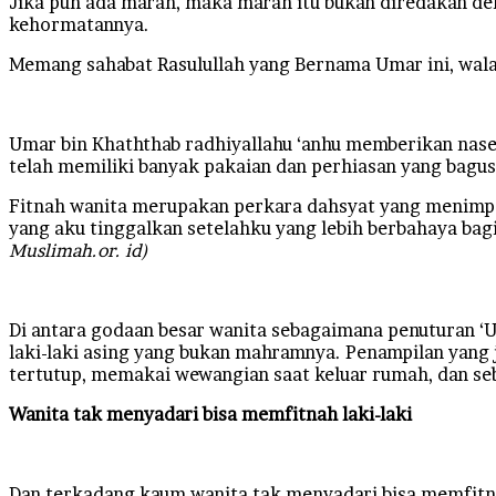
Jika pun ada marah, maka marah itu bukan diredakan de
kehormatannya.
Memang sahabat Rasulullah yang Bernama Umar ini, wal
Umar bin Khaththab radhiyallahu ‘anhu memberikan naseh
telah memiliki banyak pakaian dan perhiasan yang bagus
Fitnah wanita merupakan perkara dahsyat yang menimpa ka
yang aku tinggalkan setelahku yang lebih berbahaya bagi 
Muslimah.or. id)
Di antara godaan besar wanita sebagaimana penuturan ‘U
laki-laki asing yang bukan mahramnya. Penampilan yang j
tertutup, memakai wewangian saat keluar rumah, dan se
Wanita tak menyadari bisa memfitnah laki-laki
Dan terkadang kaum wanita tak menyadari bisa memfitnah