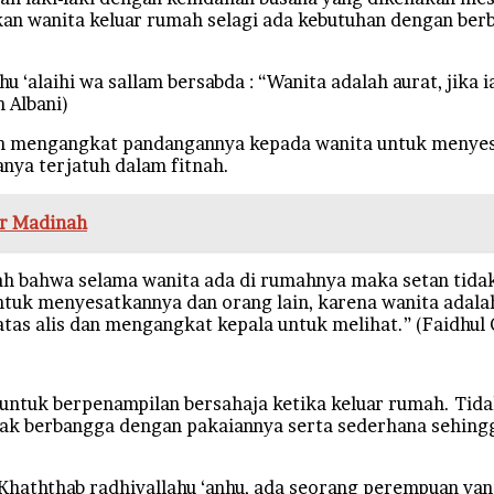
wanita keluar rumah selagi ada kebutuhan dengan berba
hu ‘alaihi wa sallam bersabda : “Wanita adalah aurat, jika
h Albani)
an mengangkat pandangannya kepada wanita untuk menyes
anya terjatuh dalam fitnah.
ur Madinah
h bahwa selama wanita ada di rumahnya maka setan tida
untuk menyesatkannya dan orang lain, karena wanita adala
 atas alis dan mengangkat kepala untuk melihat.” (Faidhul 
untuk berpenampilan bersahaja ketika keluar rumah. Tida
dak berbangga dengan pakaiannya serta sederhana sehingg
n Khaththab radhiyallahu ‘anhu, ada seorang perempuan y