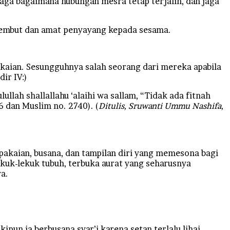
ga bagaimana hubungan mesra tetap terjalin, dan jaga
 lembut dan amat penyayang kepada sesama.
akaian. Sesungguhnya salah seorang dari mereka apabila
ir IV:)
lah shallallahu ‘alaihi wa sallam, “Tidak ada fitnah
6 dan Muslim no. 2740). (
Ditulis, Sruwanti Ummu Nashifa,
rpakaian, busana, dan tampilan diri yang memesona bagi
ekuk-lekuk tubuh, terbuka aurat yang seharusnya
a.
un ia berbusana syar’i karena setan terlalu lihai