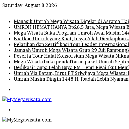
Saturday, August 8 2026
Breaking News
Manasik Umrah Mega Wisata Digelar di Asrama Haji
UMROH HEMAT HANYA Rp26,5 Juta, Mega Wisata B
Mega Wisata Buka Program Umroh Awal Musim 1448
Niatkan Umroh yang Kuat, Insya Allah Dicukupkan 
Pelatihan dan Sertifikasi Tour Leader Internasiona
Jamaah Umroh Mega Wisata Grup 29 Juli Rampungka
Peserta Tour Halal Konsorsium Mega Wisata Nikm
Mega Wisata buka pendaftaran paket Umrah Septem
Dedikasi Tanpa Lelah Buya RM Henri Rivai Ikut M
Umrah Via Batam, Dirut PT Sriwijaya Mega Wisata: 
Umrah Musim Dingin 1448 H, Ibadah Lebih Nyaman
Menu
Search
for