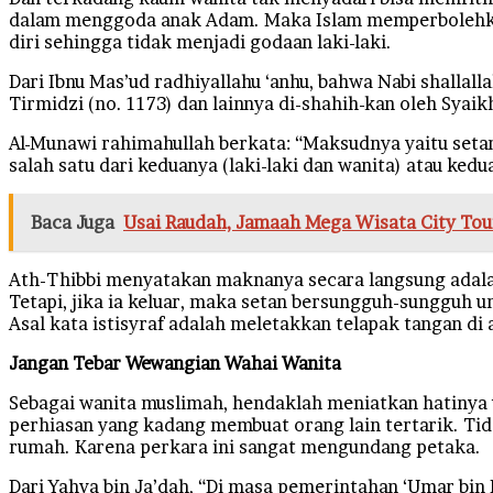
dalam menggoda anak Adam. Maka Islam memperbolehkan 
diri sehingga tidak menjadi godaan laki-laki.
Dari Ibnu Mas’ud radhiyallahu ‘anhu, bahwa Nabi shallalla
Tirmidzi (no. 1173) dan lainnya di-shahih-kan oleh Syaik
Al-Munawi rahimahullah berkata: “Maksudnya yaitu set
salah satu dari keduanya (laki-laki dan wanita) atau kedu
Baca Juga
Usai Raudah, Jamaah Mega Wisata City To
Ath-Thibbi menyatakan maknanya secara langsung adala
Tetapi, jika ia keluar, maka setan bersungguh-sungguh 
Asal kata istisyraf adalah meletakkan telapak tangan di
Jangan Tebar Wewangian Wahai Wanita
Sebagai wanita muslimah, hendaklah meniatkan hatinya 
perhiasan yang kadang membuat orang lain tertarik. Ti
rumah. Karena perkara ini sangat mengundang petaka.
Dari Yahya bin Ja’dah, “Di masa pemerintahan ‘Umar bi