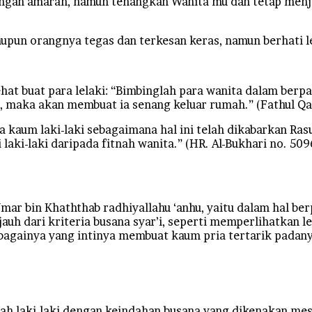
ngan amarah, namun tenangkan Wanita mu dan tetap menja
aupun orangnya tegas dan terkesan keras, namun berhati
at buat para lelaki: “Bimbinglah para wanita dalam berp
, maka akan membuat ia senang keluar rumah.” (Fathul Qad
um laki-laki sebagaimana hal ini telah dikabarkan Rasulul
laki-laki daripada fitnah wanita.” (HR. Al-Bukhari no. 509
mar bin Khaththab radhiyallahu ‘anhu, yaitu dalam hal be
auh dari kriteria busana syar’i, seperti memperlihatkan l
bagainya yang intinya membuat kaum pria tertarik padany
 laki-laki dengan keindahan busana yang dikenakan meskip