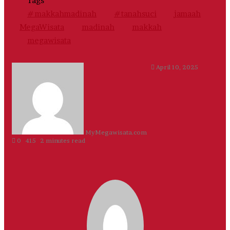
Tags
#makkahmadinah
#tanahsuci
jamaah
MegaWisata
madinah
makkah
megawisata
Send
April 10, 2025
an
email
MyMegawisata.com
0
415
2 minutes read