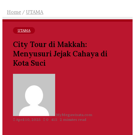
Home
/
UTAMA
UTAMA
City Tour di Makkah:
Menyusuri Jejak Cahaya di
Kota Suci
Send
an
email
MyMegawisata.com
April 10, 2025
0
415
2 minutes read