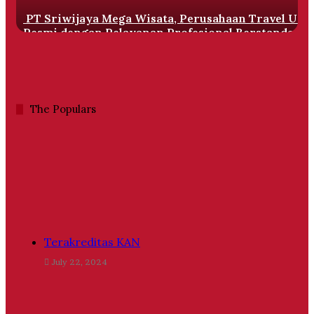
Pelayanan
PT Sriwijaya Mega Wisata, Perusahaan Travel Um
Profesional
Resmi dengan Pelayanan Profesional Berstandar
Berstandar
Internasional
Internasional
The Populars
Terakreditas KAN
July 22, 2024