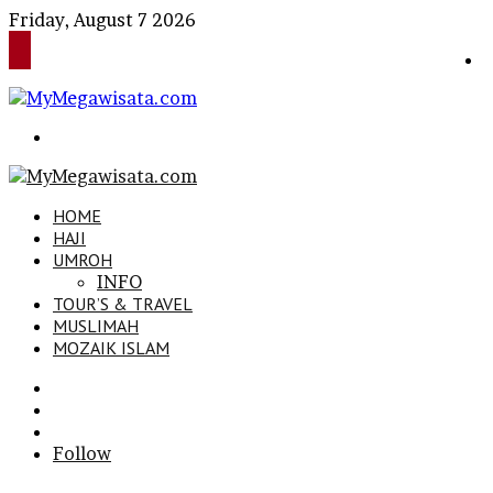
Friday, August 7 2026
Search
for
HOME
HAJI
UMROH
INFO
TOUR’S & TRAVEL
MUSLIMAH
MOZAIK ISLAM
Search
for
Sidebar
Log
In
Follow