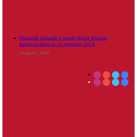
Manasik Jamaah Umrah Mega Wisata
Keberangkatan 22 Agustus 2024
August 5, 2024
Instagram
YouTube
Twitter
Face
Instagram
YouTube
Twitter
Face