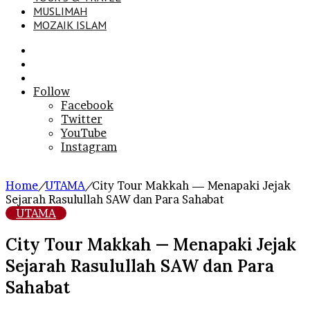
MUSLIMAH
MOZAIK ISLAM
Search
for
Sidebar
Log
In
Follow
Facebook
Twitter
YouTube
Instagram
Home
/
UTAMA
/
City Tour Makkah — Menapaki Jejak
Sejarah Rasulullah SAW dan Para Sahabat
UTAMA
City Tour Makkah — Menapaki Jejak
Sejarah Rasulullah SAW dan Para
Sahabat