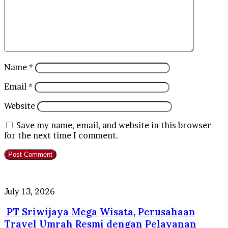
Name
*
Email
*
Website
Save my name, email, and website in this browser
for the next time I comment.
PT
July 13, 2026
Sriwijaya
PT Sriwijaya Mega Wisata, Perusahaan
Mega
Wisata,
Travel Umrah Resmi dengan Pelayanan