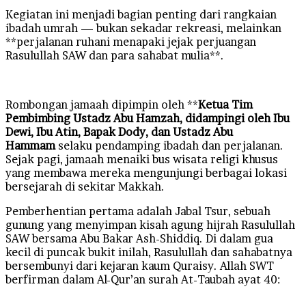
Kegiatan ini menjadi bagian penting dari rangkaian
ibadah umrah — bukan sekadar rekreasi, melainkan
**perjalanan ruhani menapaki jejak perjuangan
Rasulullah SAW dan para sahabat mulia**.
Rombongan jamaah dipimpin oleh **
Ketua Tim
Pembimbing Ustadz Abu Hamzah, didampingi oleh Ibu
Dewi, Ibu Atin, Bapak Dody, dan Ustadz Abu
Hammam
selaku pendamping ibadah dan perjalanan.
Sejak pagi, jamaah menaiki bus wisata religi khusus
yang membawa mereka mengunjungi berbagai lokasi
bersejarah di sekitar Makkah.
Pemberhentian pertama adalah Jabal Tsur, sebuah
gunung yang menyimpan kisah agung hijrah Rasulullah
SAW bersama Abu Bakar Ash-Shiddiq. Di dalam gua
kecil di puncak bukit inilah, Rasulullah dan sahabatnya
bersembunyi dari kejaran kaum Quraisy. Allah SWT
berfirman dalam Al-Qur’an surah At-Taubah ayat 40: