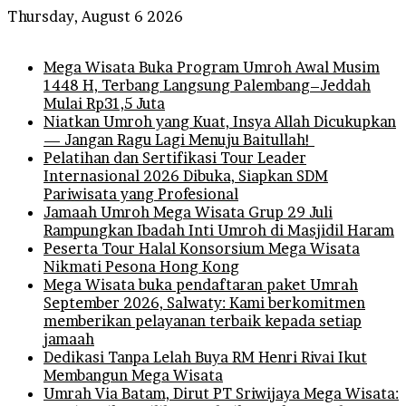
Thursday, August 6 2026
Breaking News
Mega Wisata Buka Program Umroh Awal Musim
1448 H, Terbang Langsung Palembang–Jeddah
Mulai Rp31,5 Juta
Niatkan Umroh yang Kuat, Insya Allah Dicukupkan
— Jangan Ragu Lagi Menuju Baitullah!
Pelatihan dan Sertifikasi Tour Leader
Internasional 2026 Dibuka, Siapkan SDM
Pariwisata yang Profesional
Jamaah Umroh Mega Wisata Grup 29 Juli
Rampungkan Ibadah Inti Umroh di Masjidil Haram
Peserta Tour Halal Konsorsium Mega Wisata
Nikmati Pesona Hong Kong
Mega Wisata buka pendaftaran paket Umrah
September 2026, Salwaty: Kami berkomitmen
memberikan pelayanan terbaik kepada setiap
jamaah
Dedikasi Tanpa Lelah Buya RM Henri Rivai Ikut
Membangun Mega Wisata
Umrah Via Batam, Dirut PT Sriwijaya Mega Wisata: