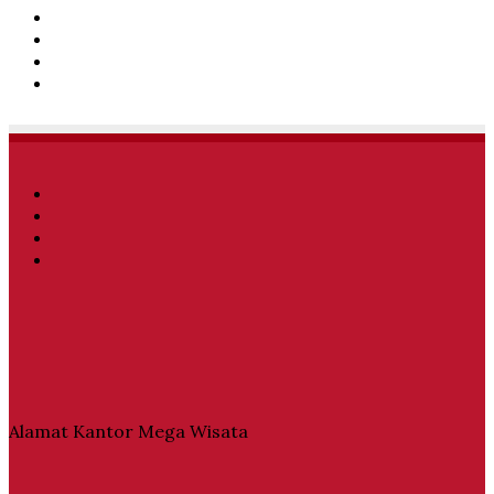
Facebook
Twitter
YouTube
Instagram
Facebook
Twitter
YouTube
Instagram
Alamat Kantor Mega Wisata