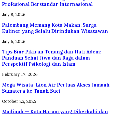
Perusahaan
Profesional Berstandar Internasional
Travel
Umrah
Palembang
July 8, 2026
Resmi
Memang
dengan
Palembang Memang Kota Makan, Surga
Kota
Pelayanan
Makan,
Kuliner yang Selalu Dirindukan Wisatawan
Profesional
Surga
Berstandar
Kuliner
Tips
July 6, 2026
Internasional
yang
Biar
Selalu
Tips Biar Pikiran Tenang dan Hati Adem:
Pikiran
Dirindukan
Tenang
Panduan Sehat Jiwa dan Raga dalam
Wisatawan
dan
Perspektif Psikologi dan Islam
Hati
Adem:
Mega
February 17, 2026
Panduan
Wisata–
Sehat
Mega Wisata–Lion Air Perluas Akses Jamaah
Lion
Jiwa
Air
Sumatera ke Tanah Suci
dan
Perluas
Raga
Akses
Madinah
October 23, 2025
dalam
Jamaah
—
Perspektif
Sumatera
Madinah — Kota Haram yang Diberkahi dan
Kota
Psikologi