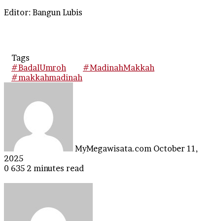
Editor: Bangun Lubis
Tags
#BadalUmroh
#MadinahMakkah
#makkahmadinah
Send
an
email
MyMegawisata.com
October 11,
2025
0
635
2 minutes read