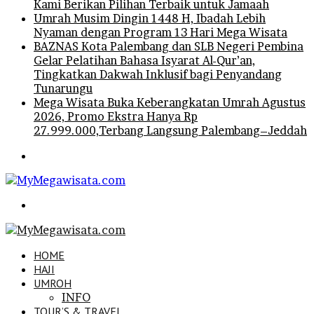
Kami Berikan Pilihan Terbaik untuk Jamaah
Umrah Musim Dingin 1448 H, Ibadah Lebih
Nyaman dengan Program 13 Hari Mega Wisata
BAZNAS Kota Palembang dan SLB Negeri Pembina
Gelar Pelatihan Bahasa Isyarat Al-Qur’an,
Tingkatkan Dakwah Inklusif bagi Penyandang
Tunarungu
Mega Wisata Buka Keberangkatan Umrah Agustus
2026, Promo Ekstra Hanya Rp
27.999.000,Terbang Langsung Palembang–Jeddah
Menu
Search
for
HOME
HAJI
UMROH
INFO
TOUR’S & TRAVEL