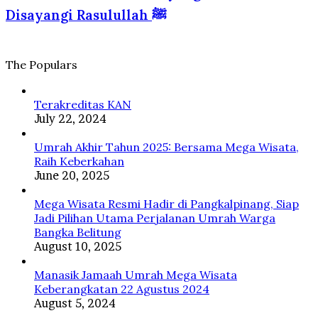
ke
Haram
dan
Disayangi Rasulullah ﷺ
Tanah
yang
Islam
Suci
Diberkahi
dan
Disayangi
The Populars
Rasulullah
ﷺ
Terakreditas KAN
July 22, 2024
Umrah Akhir Tahun 2025: Bersama Mega Wisata,
Raih Keberkahan
June 20, 2025
Mega Wisata Resmi Hadir di Pangkalpinang, Siap
Jadi Pilihan Utama Perjalanan Umrah Warga
Bangka Belitung
August 10, 2025
Manasik Jamaah Umrah Mega Wisata
Keberangkatan 22 Agustus 2024
August 5, 2024