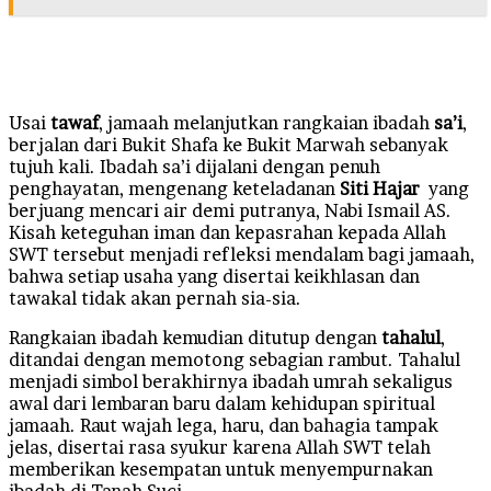
Usai
tawaf
, jamaah melanjutkan rangkaian ibadah
sa’i
,
berjalan dari Bukit Shafa ke Bukit Marwah sebanyak
tujuh kali. Ibadah sa’i dijalani dengan penuh
penghayatan, mengenang keteladanan
Siti Hajar
yang
berjuang mencari air demi putranya, Nabi Ismail AS.
Kisah keteguhan iman dan kepasrahan kepada Allah
SWT tersebut menjadi refleksi mendalam bagi jamaah,
bahwa setiap usaha yang disertai keikhlasan dan
tawakal tidak akan pernah sia-sia.
Rangkaian ibadah kemudian ditutup dengan
tahalul
,
ditandai dengan memotong sebagian rambut. Tahalul
menjadi simbol berakhirnya ibadah umrah sekaligus
awal dari lembaran baru dalam kehidupan spiritual
jamaah. Raut wajah lega, haru, dan bahagia tampak
jelas, disertai rasa syukur karena Allah SWT telah
memberikan kesempatan untuk menyempurnakan
ibadah di Tanah Suci.