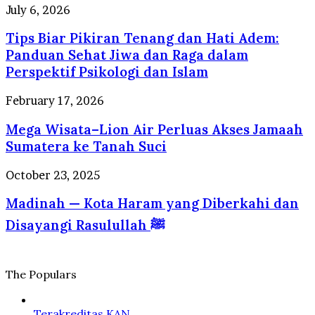
Kuliner
Tips
July 6, 2026
Internasional
yang
Biar
Selalu
Tips Biar Pikiran Tenang dan Hati Adem:
Pikiran
Dirindukan
Tenang
Panduan Sehat Jiwa dan Raga dalam
Wisatawan
dan
Perspektif Psikologi dan Islam
Hati
Adem:
Mega
February 17, 2026
Panduan
Wisata–
Sehat
Mega Wisata–Lion Air Perluas Akses Jamaah
Lion
Jiwa
Air
Sumatera ke Tanah Suci
dan
Perluas
Raga
Akses
Madinah
October 23, 2025
dalam
Jamaah
—
Perspektif
Sumatera
Madinah — Kota Haram yang Diberkahi dan
Kota
Psikologi
ke
Haram
dan
Disayangi Rasulullah ﷺ
Tanah
yang
Islam
Suci
Diberkahi
dan
Disayangi
The Populars
Rasulullah
ﷺ
Terakreditas KAN