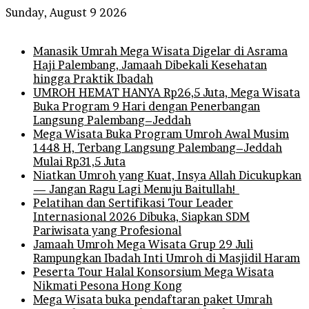
Sunday, August 9 2026
Breaking News
Manasik Umrah Mega Wisata Digelar di Asrama
Haji Palembang, Jamaah Dibekali Kesehatan
hingga Praktik Ibadah
UMROH HEMAT HANYA Rp26,5 Juta, Mega Wisata
Buka Program 9 Hari dengan Penerbangan
Langsung Palembang–Jeddah
Mega Wisata Buka Program Umroh Awal Musim
1448 H, Terbang Langsung Palembang–Jeddah
Mulai Rp31,5 Juta
Niatkan Umroh yang Kuat, Insya Allah Dicukupkan
— Jangan Ragu Lagi Menuju Baitullah!
Pelatihan dan Sertifikasi Tour Leader
Internasional 2026 Dibuka, Siapkan SDM
Pariwisata yang Profesional
Jamaah Umroh Mega Wisata Grup 29 Juli
Rampungkan Ibadah Inti Umroh di Masjidil Haram
Peserta Tour Halal Konsorsium Mega Wisata
Nikmati Pesona Hong Kong
Mega Wisata buka pendaftaran paket Umrah