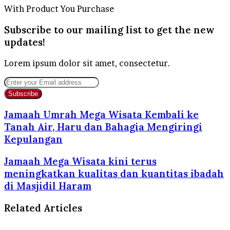
With Product You Purchase
Subscribe to our mailing list to get the new
updates!
Lorem ipsum dolor sit amet, consectetur.
Enter
your
Email
address
Jamaah Umrah Mega Wisata Kembali ke
Tanah Air, Haru dan Bahagia Mengiringi
Kepulangan
Jamaah Mega Wisata kini terus
meningkatkan kualitas dan kuantitas ibadah
di Masjidil Haram
Related Articles