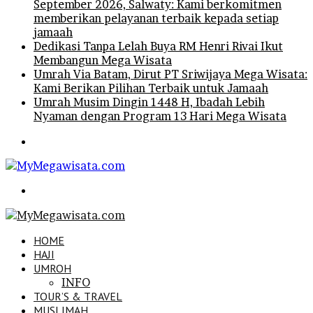
September 2026, Salwaty: Kami berkomitmen
memberikan pelayanan terbaik kepada setiap
jamaah
Dedikasi Tanpa Lelah Buya RM Henri Rivai Ikut
Membangun Mega Wisata
Umrah Via Batam, Dirut PT Sriwijaya Mega Wisata:
Kami Berikan Pilihan Terbaik untuk Jamaah
Umrah Musim Dingin 1448 H, Ibadah Lebih
Nyaman dengan Program 13 Hari Mega Wisata
Menu
Search
for
HOME
HAJI
UMROH
INFO
TOUR’S & TRAVEL
MUSLIMAH