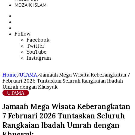
MOZAIK ISLAM
Search
for
Sidebar
Log
In
Follow
Facebook
Twitter
YouTube
Instagram
Home
/
UTAMA
/
Jamaah Mega Wisata Keberangkatan 7
Februari 2026 Tuntaskan Seluruh Rangkaian Ibadah
Umrah dengan Khusyuk
UTAMA
Jamaah Mega Wisata Keberangkatan
7 Februari 2026 Tuntaskan Seluruh
Rangkaian Ibadah Umrah dengan
Khusyuk