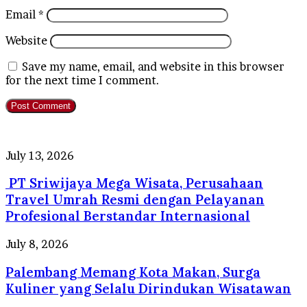
Email
*
Website
Save my name, email, and website in this browser
for the next time I comment.
PT
July 13, 2026
Sriwijaya
PT Sriwijaya Mega Wisata, Perusahaan
Mega
Wisata,
Travel Umrah Resmi dengan Pelayanan
Perusahaan
Profesional Berstandar Internasional
Travel
Umrah
Palembang
July 8, 2026
Resmi
Memang
dengan
Palembang Memang Kota Makan, Surga
Kota
Pelayanan
Makan,
Kuliner yang Selalu Dirindukan Wisatawan
Profesional
Surga
Berstandar