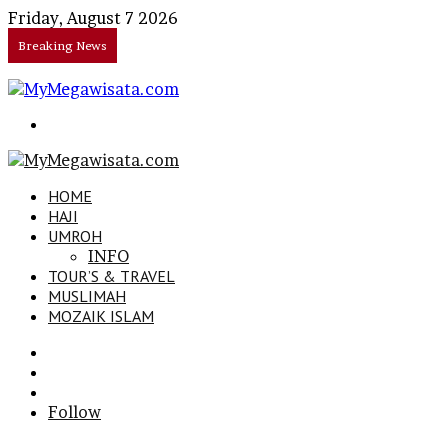
Friday, August 7 2026
Breaking News
Search
for
HOME
HAJI
UMROH
INFO
TOUR’S & TRAVEL
MUSLIMAH
MOZAIK ISLAM
Search
for
Sidebar
Log
In
Follow