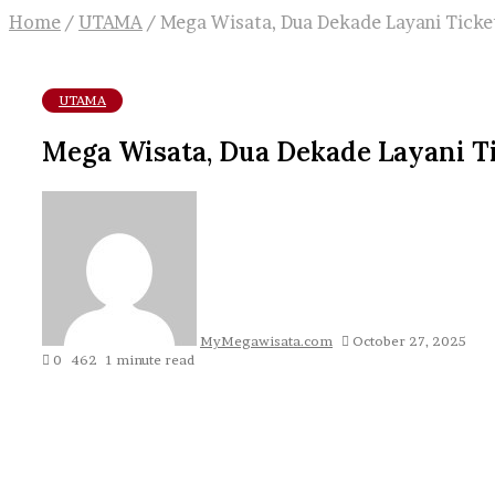
Home
/
UTAMA
/
Mega Wisata, Dua Dekade Layani Ticke
UTAMA
Mega Wisata, Dua Dekade Layani T
Send
an
email
MyMegawisata.com
October 27, 2025
0
462
1 minute read
Facebook
Twitter
LinkedIn
Tumblr
Pinterest
Reddit
VKontakte
Odnoklassniki
Pocket