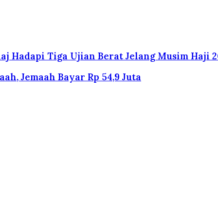
j Hadapi Tiga Ujian Berat Jelang Musim Haji 
maah, Jemaah Bayar Rp 54,9 Juta