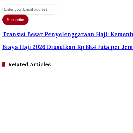
Enter
your
Email
address
Transisi Besar Penyelenggaraan Haji: Kemenha
Biaya Haji 2026 Diusulkan Rp 88,4 Juta per Je
Related Articles