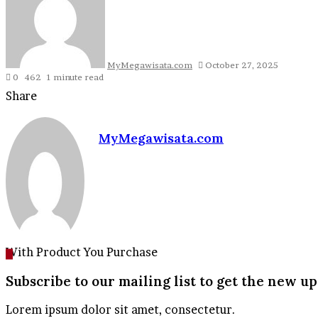
MyMegawisata.com
October 27, 2025
0
462
1 minute read
Facebook
Twitter
LinkedIn
Tumblr
Pinterest
Reddit
VKontakte
Odnoklassniki
Pocket
Share
Facebook
Twitter
LinkedIn
Tumblr
Pinterest
Reddit
VKontakte
Odnoklassniki
Pocket
Share
Print
via
MyMegawisata.com
Email
Website
With Product You Purchase
Subscribe to our mailing list to get the new up
Lorem ipsum dolor sit amet, consectetur.