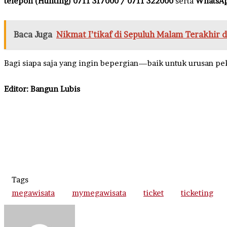
telepon (Hunting)
0711 317000 / 0711 322000
serta
WhatsAp
Baca Juga
Nikmat I’tikaf di Sepuluh Malam Terakhir d
Bagi siapa saja yang ingin bepergian—baik untuk urusan pe
Editor: Bangun Lubis
Tags
megawisata
mymegawisata
ticket
ticketing
Send
an
email