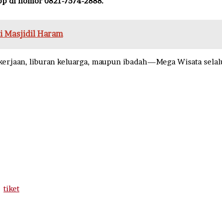
p di nomor 0821-7574-2888.
i Masjidil Haram
kerjaan, liburan keluarga, maupun ibadah—Mega Wisata selal
tiket