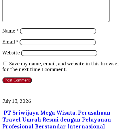
Name
*
Email
*
Website
Save my name, email, and website in this browser
for the next time I comment.
PT
July 13, 2026
Sriwijaya
PT Sriwijaya Mega Wisata, Perusahaan
Mega
Wisata,
Travel Umrah Resmi dengan Pelayanan
Perusahaan
Profesional Berstandar Internasional