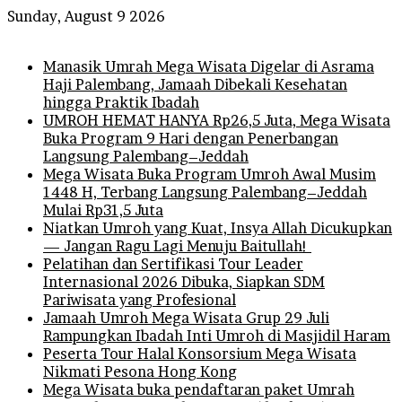
Sunday, August 9 2026
Breaking News
Manasik Umrah Mega Wisata Digelar di Asrama
Haji Palembang, Jamaah Dibekali Kesehatan
hingga Praktik Ibadah
UMROH HEMAT HANYA Rp26,5 Juta, Mega Wisata
Buka Program 9 Hari dengan Penerbangan
Langsung Palembang–Jeddah
Mega Wisata Buka Program Umroh Awal Musim
1448 H, Terbang Langsung Palembang–Jeddah
Mulai Rp31,5 Juta
Niatkan Umroh yang Kuat, Insya Allah Dicukupkan
— Jangan Ragu Lagi Menuju Baitullah!
Pelatihan dan Sertifikasi Tour Leader
Internasional 2026 Dibuka, Siapkan SDM
Pariwisata yang Profesional
Jamaah Umroh Mega Wisata Grup 29 Juli
Rampungkan Ibadah Inti Umroh di Masjidil Haram
Peserta Tour Halal Konsorsium Mega Wisata
Nikmati Pesona Hong Kong
Mega Wisata buka pendaftaran paket Umrah