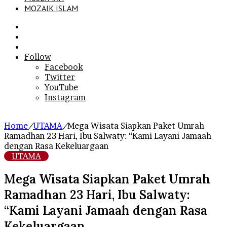
MOZAIK ISLAM
Search
for
Sidebar
Log
In
Follow
Facebook
Twitter
YouTube
Instagram
Home
/
UTAMA
/
Mega Wisata Siapkan Paket Umrah
Ramadhan 23 Hari, Ibu Salwaty: “Kami Layani Jamaah
dengan Rasa Kekeluargaan
UTAMA
Mega Wisata Siapkan Paket Umrah
Ramadhan 23 Hari, Ibu Salwaty:
“Kami Layani Jamaah dengan Rasa
Kekeluargaan