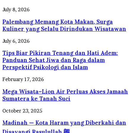
Travel
Umrah
Palembang
July 8, 2026
Resmi
Memang
dengan
Palembang Memang Kota Makan, Surga
Kota
Pelayanan
Makan,
Kuliner yang Selalu Dirindukan Wisatawan
Profesional
Surga
Berstandar
Kuliner
Tips
July 6, 2026
Internasional
yang
Biar
Selalu
Tips Biar Pikiran Tenang dan Hati Adem:
Pikiran
Dirindukan
Tenang
Panduan Sehat Jiwa dan Raga dalam
Wisatawan
dan
Perspektif Psikologi dan Islam
Hati
Adem:
Mega
February 17, 2026
Panduan
Wisata–
Sehat
Mega Wisata–Lion Air Perluas Akses Jamaah
Lion
Jiwa
Air
Sumatera ke Tanah Suci
dan
Perluas
Raga
Akses
Madinah
October 23, 2025
dalam
Jamaah
—
Perspektif
Sumatera
Madinah — Kota Haram yang Diberkahi dan
Kota
Psikologi
ke
Haram
dan
Disayangi Rasulullah ﷺ
Tanah