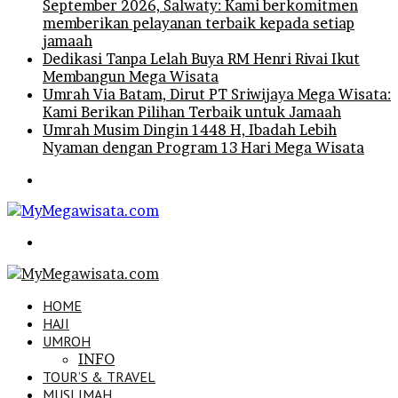
September 2026, Salwaty: Kami berkomitmen
memberikan pelayanan terbaik kepada setiap
jamaah
Dedikasi Tanpa Lelah Buya RM Henri Rivai Ikut
Membangun Mega Wisata
Umrah Via Batam, Dirut PT Sriwijaya Mega Wisata:
Kami Berikan Pilihan Terbaik untuk Jamaah
Umrah Musim Dingin 1448 H, Ibadah Lebih
Nyaman dengan Program 13 Hari Mega Wisata
Menu
Search
for
HOME
HAJI
UMROH
INFO
TOUR’S & TRAVEL
MUSLIMAH