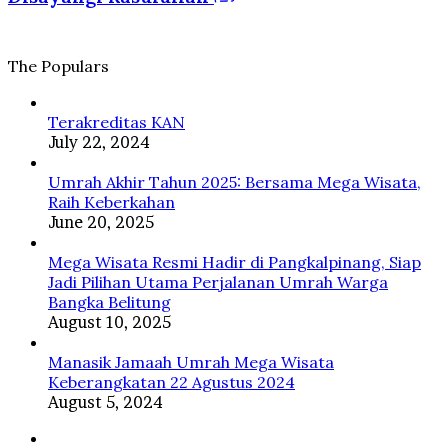
yang
Islam
Suci
Diberkahi
dan
Disayangi
The Populars
Rasulullah
ﷺ
Terakreditas KAN
July 22, 2024
Umrah Akhir Tahun 2025: Bersama Mega Wisata,
Raih Keberkahan
June 20, 2025
Mega Wisata Resmi Hadir di Pangkalpinang, Siap
Jadi Pilihan Utama Perjalanan Umrah Warga
Bangka Belitung
August 10, 2025
Manasik Jamaah Umrah Mega Wisata
Keberangkatan 22 Agustus 2024
August 5, 2024
Facebook