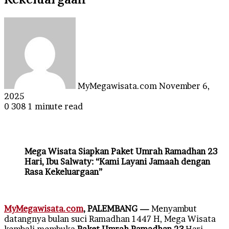
Send
an
email
MyMegawisata.com
November 6,
2025
0
308
1 minute read
Mega Wisata Siapkan Paket Umrah Ramadhan 23
Hari, Ibu Salwaty: “Kami Layani Jamaah dengan
Rasa Kekeluargaan”
MyMegawisata.com
, PALEMBANG —
Menyambut
datangnya bulan suci Ramadhan 1447 H, Mega Wisata
kembali membuka
Paket Umrah Ramadhan 23
Hari