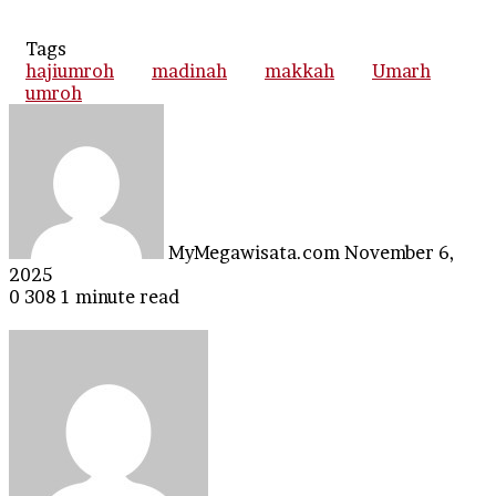
Tags
hajiumroh
madinah
makkah
Umarh
umroh
Send
an
email
MyMegawisata.com
November 6,
2025
0
308
1 minute read