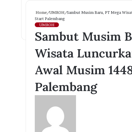
Home
/
UMROH
/
Sambut Musim Baru, PT Mega Wisat
Start Palembang
UMROH
Sambut Musim B
Wisata Luncurk
Awal Musim 1448 
Palembang
Send
an
email