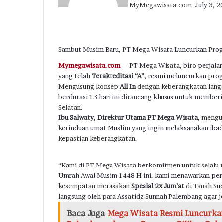
MyMegawisata.com
July 3, 
Facebook
Twitter
LinkedIn
Tumblr
Pinterest
Reddit
VKontakte
Odnoklassniki
Pocket
Sambut Musim Baru, PT Mega Wisata Luncurkan Prog
Mymegawisata.com
– PT Mega Wisata, biro perjalan
yang telah
Terakreditasi “A”,
resmi meluncurkan pro
Mengusung konsep
All In
dengan keberangkatan lang
berdurasi 13 hari ini dirancang khusus untuk membe
Selatan.
Ibu Salwaty, Direktur Utama PT Mega Wisata
, mengu
kerinduan umat Muslim yang ingin melaksanakan ibad
kepastian keberangkatan.
“Kami di PT Mega Wisata berkomitmen untuk selal
Umrah Awal Musim 1448 H ini, kami menawarkan peng
kesempatan merasakan
Spesial 2x Jum’at
di Tanah Suc
langsung oleh para Assatidz Sunnah Palembang agar j
Baca Juga
Mega Wisata Resmi Luncurkan