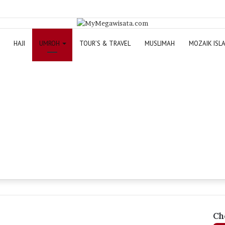
HAJI
UMROH
TOUR’S & TRAVEL
MUSLIMAH
MOZAIK ISL
Ch