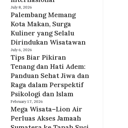
Pelayanan
Profesional
Palembang
July 8, 2026
Berstandar
Memang
Palembang Memang
Internasional
Kota
Kota Makan, Surga
Makan,
Surga
Kuliner yang Selalu
Kuliner
Dirindukan Wisatawan
yang
Selalu
Tips
July 6, 2026
Dirindukan
Biar
Tips Biar Pikiran
Wisatawan
Pikiran
Tenang dan Hati Adem:
Tenang
dan
Panduan Sehat Jiwa dan
Hati
Raga dalam Perspektif
Adem:
Panduan
Psikologi dan Islam
Sehat
Mega
February 17, 2026
Jiwa
Wisata–
Mega Wisata–Lion Air
dan
Lion
Raga
Perluas Akses Jamaah
Air
dalam
Perluas
Sumatera ke Tanah Suci
Perspektif