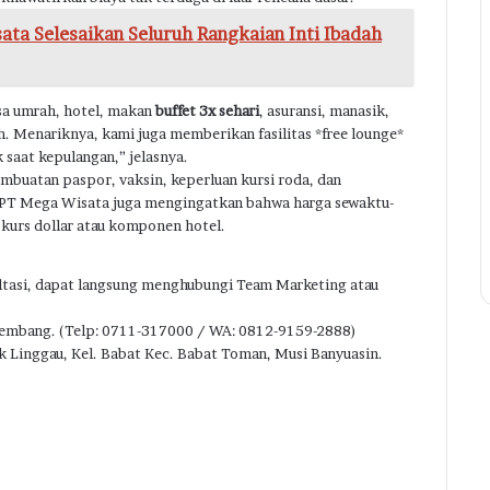
ta Selesaikan Seluruh Rangkaian Inti Ibadah
sa umrah, hotel, makan
buffet 3x sehari
, asuransi, manasik,
Menariknya, kami juga memberikan fasilitas *free lounge*
k saat kepulangan,” jelasnya.
mbuatan paspor, vaksin, keperluan kursi roda, dan
 PT Mega Wisata juga mengingatkan bahwa harga sewaktu-
kurs dollar atau komponen hotel.
ltasi, dapat langsung menghubungi Team Marketing atau
F
Palembang. (Telp: 0711-317000 / WA: 0812-9159-2888)
T
uk Linggau, Kel. Babat Kec. Babat Toman, Musi Banyuasin.
Y
I