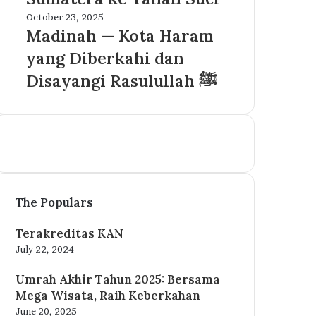
Akses
Psikologi
Madinah
October 23, 2025
Jamaah
dan
—
Madinah — Kota Haram
Sumatera
Islam
Kota
ke
yang Diberkahi dan
Haram
Tanah
yang
Disayangi Rasulullah ﷺ
Suci
Diberkahi
dan
Disayangi
Rasulullah
ﷺ
The Populars
Terakreditas KAN
July 22, 2024
Umrah Akhir Tahun 2025: Bersama
Mega Wisata, Raih Keberkahan
June 20, 2025