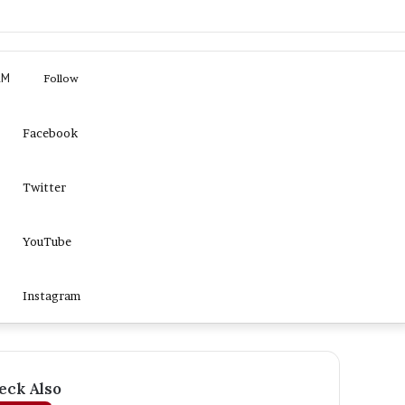
Log
Sidebar
Search
AM
Follow
In
for
Facebook
Twitter
YouTube
Instagram
eck Also