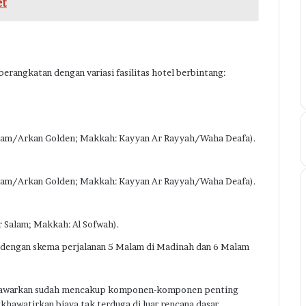
et
rangkatan dengan variasi fasilitas hotel berbintang:
lam/Arkan Golden; Makkah: Kayyan Ar Rayyah/Waha Deafa).
alam/Arkan Golden; Makkah: Kayyan Ar Rayyah/Waha Deafa).
 Salam; Makkah: Al Sofwah).
 dengan skema perjalanan 5 Malam di Madinah dan 6 Malam
itawarkan sudah mencakup komponen-komponen penting
khawatirkan biaya tak terduga di luar rencana dasar.