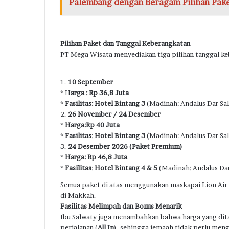
Palembang dengan Beragam Pilihan Pak
Pilihan Paket dan Tanggal Keberangkatan
PT Mega Wisata menyediakan tiga pilihan tanggal kebe
1.
10 September
* H
arga : Rp 36,8 Juta
*
Fasilitas: Hotel Bintang
3
(Madinah: Andalus Dar Sa
2.
26 November / 24 Desember
*
Harga:Rp 40 Juta
*
Fasilitas
:
Hotel Bintang 3 (
Madinah: Andalus Dar S
3.
24 Desember 2026 (Paket Premium)
*
Harga: Rp 46,8 Juta
*
Fasilitas
:
Hotel Bintang 4 & 5
(Madinah: Andalus Dar
Semua paket di atas menggunakan maskapai Lion Air
di Makkah.
Fasilitas Melimpah dan Bonus Menarik
Ibu Salwaty juga menambahkan bahwa harga yang d
perjalanan (
All In
), sehingga jemaah tidak perlu meng